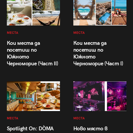
МЕСТА
МЕСТА
Кои места да
Кои места да
посетиш по
посетиш по
Южното
Южното
Черноморие (Част II)
Черноморие (Част I)
МЕСТА
МЕСТА
Spotlight On: DÒMA
Ново място в