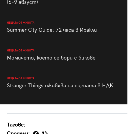
(6–9 август)
НЕЩАТА ОТ ЖИВОТА
Summer City Guide: 72 часа в Иракли
НЕЩАТА ОТ ЖИВОТА
Момичето, което се бори с бикове
НЕЩАТА ОТ ЖИВОТА
Stranger Things оживява на сцената в НДК
Тагове:
Сподели: