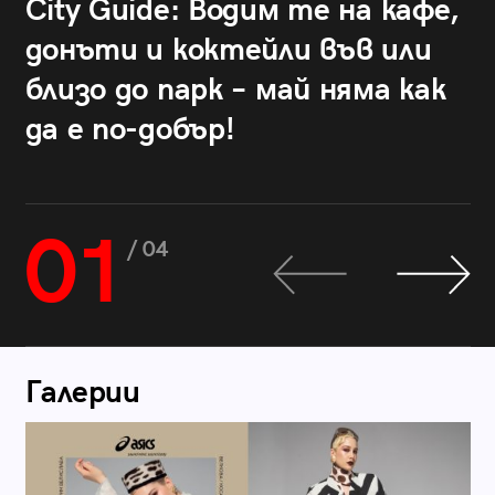
City Guide: Водим те на кафе,
донъти и коктейли във или
близо до парк – май няма как
да е по-добър!
01
/ 04
Галерии