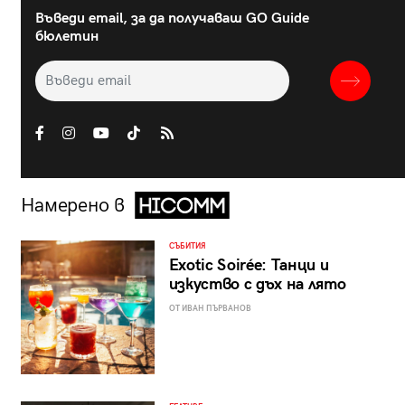
Въведи email, за да получаваш GO Guide
бюлетин
Намерено в
СЪБИТИЯ
Exotic Soirée: Танци и
изкуство с дъх на лято
ОТ ИВАН ПЪРВАНОВ