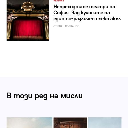
FEATURE
Непреходните театри на
София: Зад кулисите на
един по-различен спектакъл
ОТ ИВАН ПЪРВАНОВ
В този ред на мисли