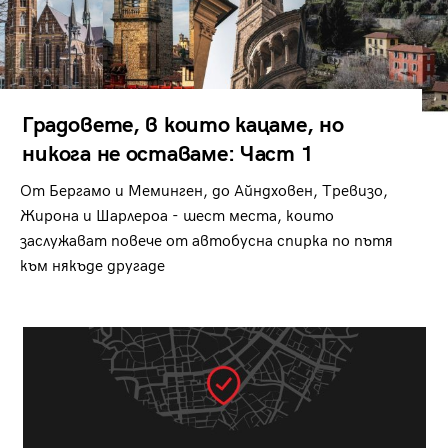
Градовете, в които кацаме, но
никога не оставаме: Част 1
От Бергамо и Меминген, до Айндховен, Тревизо,
Жирона и Шарлероа - шест места, които
заслужават повече от автобусна спирка по пътя
към някъде другаде