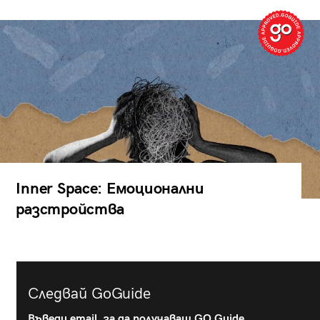
Inner Space: Емоционални
разстройства
Следвай GoGuide
Въведи email, за да получаваш GO Guide