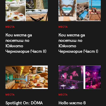
МЕСТА
МЕСТА
Кои места да
Кои места да
посетиш по
посетиш по
Южното
Южното
Черноморие (Част II)
Черноморие (Част I)
МЕСТА
МЕСТА
Spotlight On: DÒMA
Ново място в