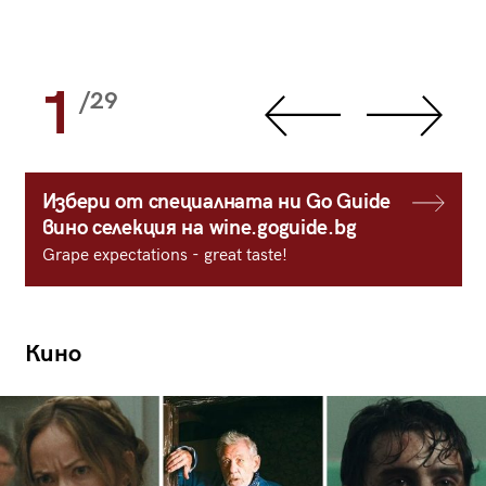
1
/29
Избери от специалната ни Go Guide
вино селекция на wine.goguide.bg
Grape expectations - great taste!
Кино