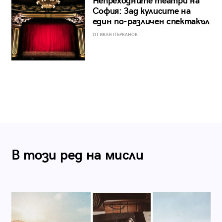
Непреходните театри на
София: Зад кулисите на
един по-различен спектакъл
ОТ ИВАН ПЪРВАНОВ
В този ред на мисли