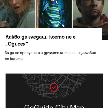
Какво да гледаш, което не е
„Одисея“
За да не пропуснеш и другите интересни заглавия
по кината