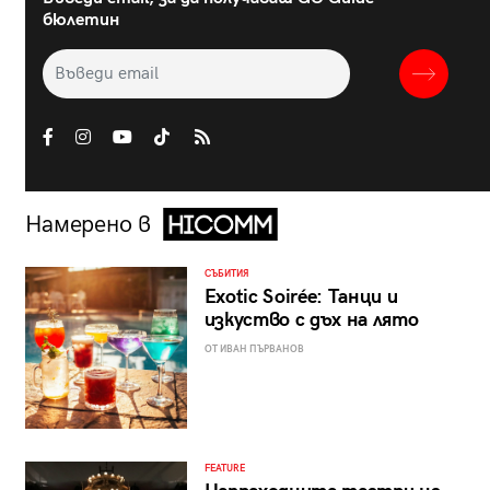
бюлетин
Намерено в
СЪБИТИЯ
Exotic Soirée: Танци и
изкуство с дъх на лято
ОТ ИВАН ПЪРВАНОВ
FEATURE