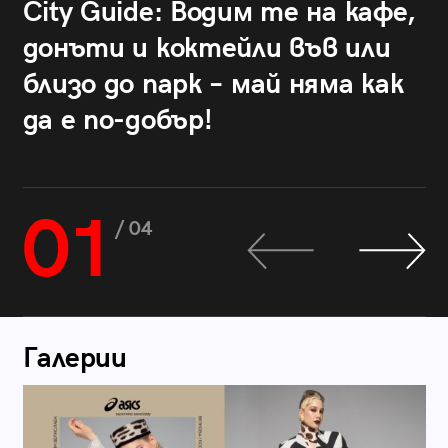
City Guide: Водим те на кафе,
донъти и коктейли във или
близо до парк – май няма как
да е по-добър!
01
/ 04
Галерии