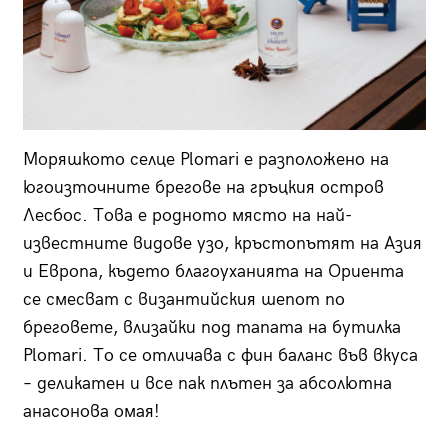
Моряшкото селце Plomari е разположено на
югоизточните брегове на гръцкия остров
Лесбос. Това е родното място на най-
известните видове узо, кръстопътят на Азия
и Европа, където благоуханията на Ориента
се смесват с византийския шепот по
бреговете, влизайки под тапата на бутилка
Plomari. То се отличава с фин баланс във вкуса
– деликатен и все пак плътен за абсолютна
анасонова омая!