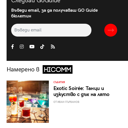
Следвай GoGuide
Въведи email, за да получаваш GO Guide
бюлетин
Намерено в
СЪБИТИЯ
Exotic Soirée: Танци и
изкуство с дъх на лято
ОТ ИВАН ПЪРВАНОВ