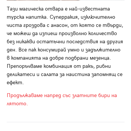
Тази магическа отвара е най-известната
турска напитка. Суперракия, изключително
чиста гроздова с анасон, от която се твърди,
че можеш да изпиеш произволно количество
без никакви остатъчни последствия на другия
ден. Все пак консумирай умно и задължително
в компанията на добре подбрани мезенца.
Препоръчваме комбинация от ракъ, рибни
деликатеси и салата за наистина запомнящ се
ефект.
Продължаваме напред със златните бири на
лятото.