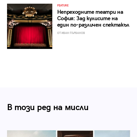
FEATURE
Непреходните театри на
София: Зад кулисите на
един по-различен спектакъл
ОТ ИВАН ПЪРВАНОВ
В този ред на мисли