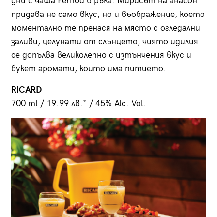
дни с чаша Pernod в ръка. Мирисът на анасон
придава не само вкус, но и въображение, което
моментално те пренася на място с огледални
заливи, целунати от слънцето, чиято идилия
се допълва великолепно с изтънчения вкус и
букет аромати, които има питието.
RICARD
700 ml / 19.99 лв.* / 45% Alc. Vol.