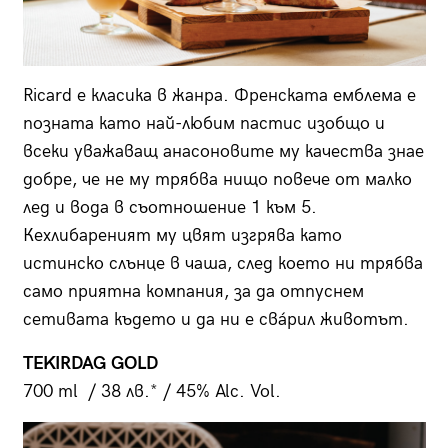
Ricard е класика в жанра. Френската емблема е
позната като най-любим пастис изобщо и
всеки уважаващ анасоновите му качества знае
добре, че не му трябва нищо повече от малко
лед и вода в съотношение 1 към 5.
Кехлибареният му цвят изгрява като
истинско слънце в чаша, след което ни трябва
само приятна компания, за да отпуснем
сетивата където и да ни е свáрил животът.
TEKIRDAG GOLD
700 ml / 38 лв.* / 45% Alc. Vol.