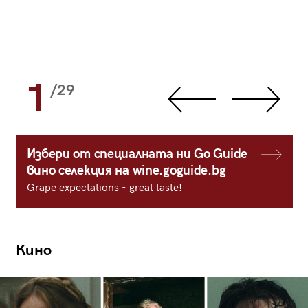
1
/29
Избери от специалната ни Go Guide
вино селекция на wine.goguide.bg
Grape expectations - great taste!
Кино