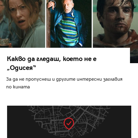
Какво да гледаш, което не е
„Одисея“
За да не пропуснеш и другите интересни заглавия
по кината