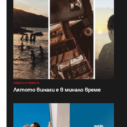
НЕЩАТА ОТ ЖИВОТА
Лятото винаги е в минало време