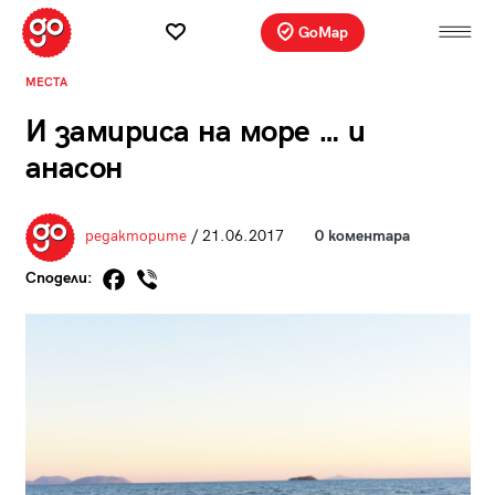
GoMap
МЕСТА
И замириса на море … и
анасон
редакторите
/ 21.06.2017
0 коментара
Сподели: