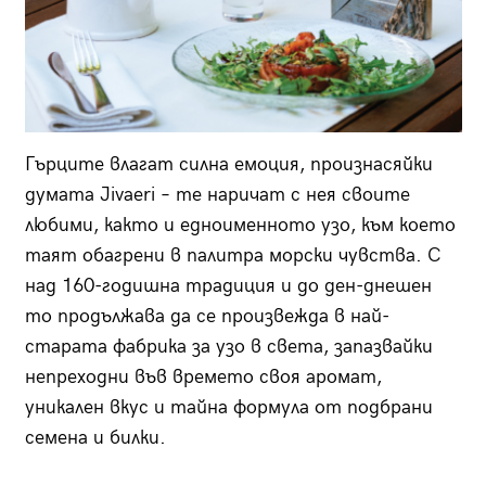
Гърците влагат силна емоция, произнасяйки
думата Jivaeri – те наричат с нея своите
любими, както и едноименното узо, към което
таят обагрени в палитра морски чувства. С
над 160-годишна традиция и до ден-днешен
то продължава да се произвежда в най-
старата фабрика за узо в света, запазвайки
непреходни във времето своя аромат,
уникален вкус и тайна формула от подбрани
семена и билки.