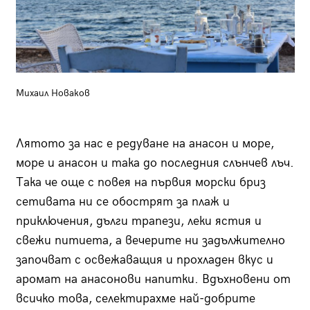
Михаил Новаков
Лятото за нас е редуване на анасон и море,
море и анасон и така до последния слънчев лъч.
Така че още с повея на първия морски бриз
сетивата ни се обострят за плаж и
приключения, дълги трапези, леки ястия и
свежи питиета, а вечерите ни задължително
започват с освежаващия и проxладен вкус и
аромат на анасонови напитки. Вдъхновени от
всичко това, селектирахме най-добрите