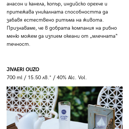
анасон и канела, копър, индийско орехче и
притежава уникалната способността да
забавя естествено ритъма на живота.
Признаваме, че в добрата компания на рибно
меню можем да изпием океани от „млечната“
течност.
JIVAERI OUZO
700 ml / 15.50 лв.* / 40% Alc. Vol.