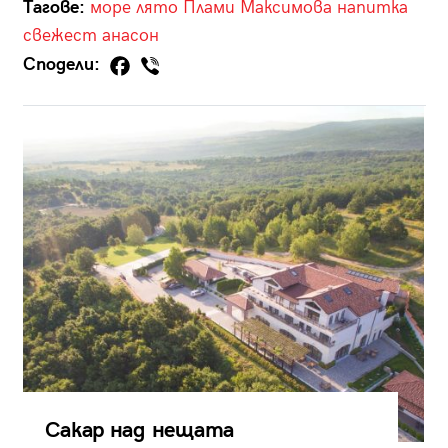
Тагове:
море
лято
Плами Максимова
напитка
свежест
анасон
Сподели:
Сакар над нещата