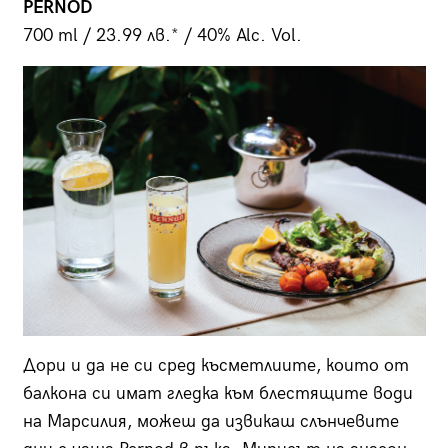
PERNOD
700 ml / 23.99 лв.* / 40% Alc. Vol.
Дори и да не си сред късметлиите, които от
балкона си имат гледка към блестящите води
на Марсилия, можеш да извикаш слънчевите