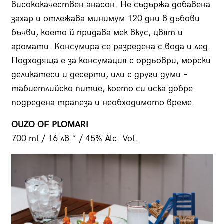
висококачествен анасон. Не съдържа добавена
захар и отлежава минимум 120 дни в дъбови
бъчви, което й придава мек вкус, цвят и
аромати. Консумира се разредена с вода и лед.
Подходяща е за консумация с ордьоври, морски
деликатеси и десерти, или с други думи –
табиетлийско питие, което си иска добре
подредена трапеза и необходимото време.
OUZO OF PLOMARI
700 ml / 16 лв.* / 45% Alc. Vol.