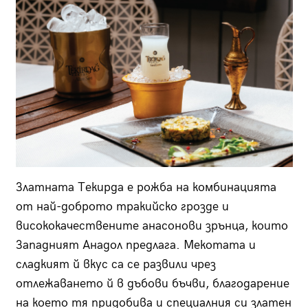
Златната Текирда е рожба на комбинацията
от най-доброто тракийско грозде и
висококачествените анасонови зрънца, които
Западният Анадол предлага. Мекотата и
сладкият й вкус са се развили чрез
отлежаването й в дъбови бъчви, благодарение
на което тя придобива и специалния си златен