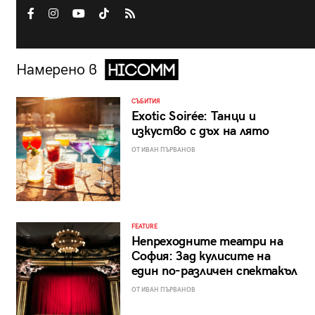
Намерено в
СЪБИТИЯ
Exotic Soirée: Танци и
изкуство с дъх на лято
ОТ ИВАН ПЪРВАНОВ
FEATURE
Непреходните театри на
София: Зад кулисите на
един по-различен спектакъл
ОТ ИВАН ПЪРВАНОВ