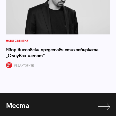
НОВИ СЪБИТИЯ
Явор Янесовски представя стихосбирката
„Сънуван шепот“
РЕДАКТОРИТЕ
Места