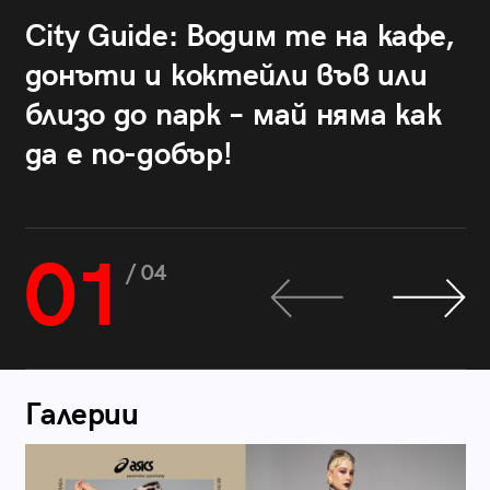
City Guide: Водим те на кафе,
донъти и коктейли във или
близо до парк – май няма как
да е по-добър!
01
/ 04
Галерии