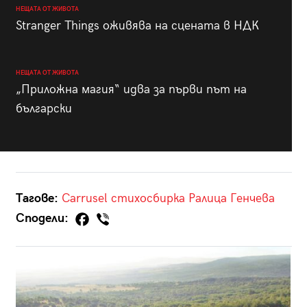
НЕЩАТА ОТ ЖИВОТА
Stranger Things оживява на сцената в НДК
НЕЩАТА ОТ ЖИВОТА
„Приложна магия“ идва за първи път на
български
Тагове:
Carrusel
стихосбирка
Ралица Генчева
Сподели: