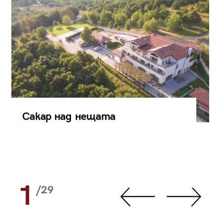
Сакар над нещата
1
/29