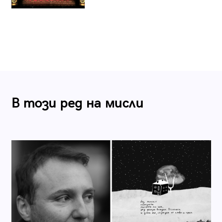
В този ред на мисли