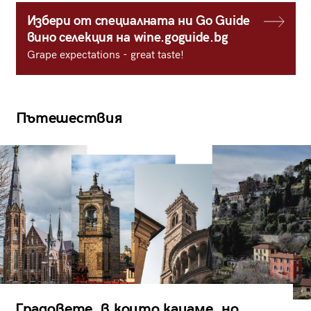
Избери от специалната ни Go Guide
вино селекция на wine.goguide.bg
Grape expectations - great taste!
Пътешествия
Градовете, в които кацаме, но