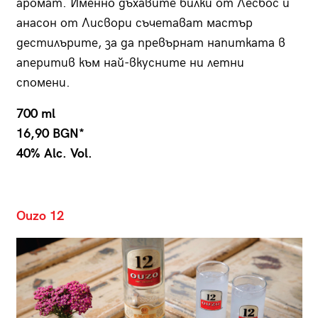
аромат. Именно дъхавите билки от Лесбос и
анасон от Лисвори съчетават мастър
дестилърите, за да превърнат напитката в
аперитив към най-вкусните ни летни
спомени.
700 ml
16,90 BGN*
40% Alc. Vol.
Ouzo 12