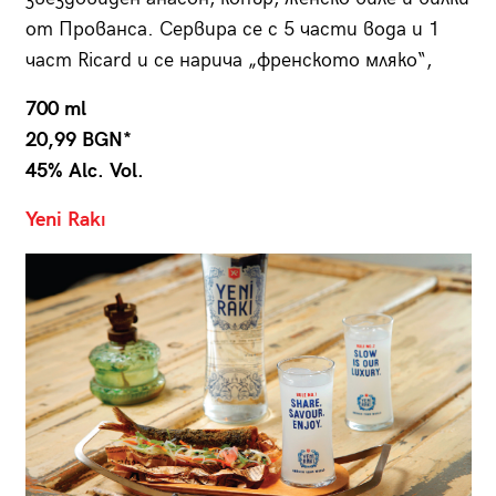
от Прованса. Сервира се с 5 части вода и 1
част Ricard и се нарича „френското мляко“,
700 ml
20,99 BGN*
45% Alc. Vol.
Yeni Rakı