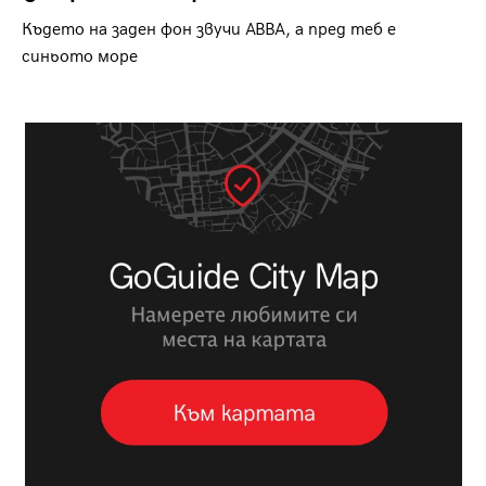
Където на заден фон звучи ABBA, а пред теб е
синьото море