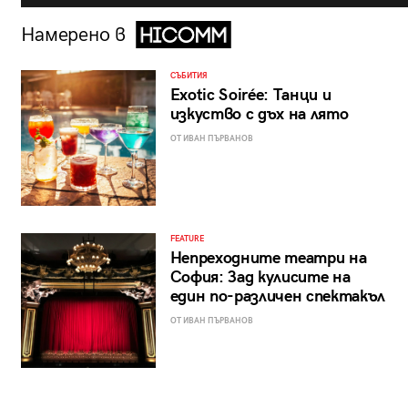
Намерено в
СЪБИТИЯ
Exotic Soirée: Танци и
изкуство с дъх на лято
ОТ ИВАН ПЪРВАНОВ
FEATURE
Непреходните театри на
София: Зад кулисите на
един по-различен спектакъл
ОТ ИВАН ПЪРВАНОВ