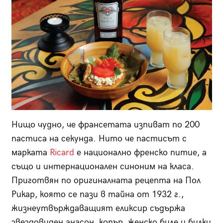
Нищо чудно, че франсетата изпиват по 200
пастиса на секунда. Нито че пастисът с
марката
Ricard
е национално френско питие, а
също и интернационален синоним на класа.
Приготвян по оригиналната рецепта на Пол
Рикар, която се пази в тайна от 1932 г.,
жизнеутвърждаващият еликсир съдържа
звездовиден анасон, копър, женско биле и билки