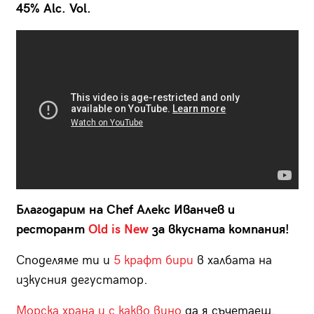
45% Alc. Vol.
Благодарим на Chef Алекс Иванчев и
ресторант
Old is New
за вкусната компания!
Споделяме ти и
5 крафт бири
в халбата на
изкусния дегустатор.
Морска храна и с какво вино
да я съчетаеш.