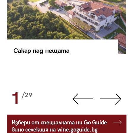
Сакар над нещата
1
/29
Избери от специалната ни Go Guide
вино селекция на wine.goguide.bg