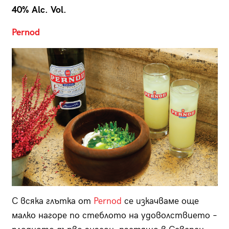
40% Alc. Vol.
Pernod
С всяка глътка от
Pernod
се изкачваме още
малко нагоре по стеблото на удоволствието –