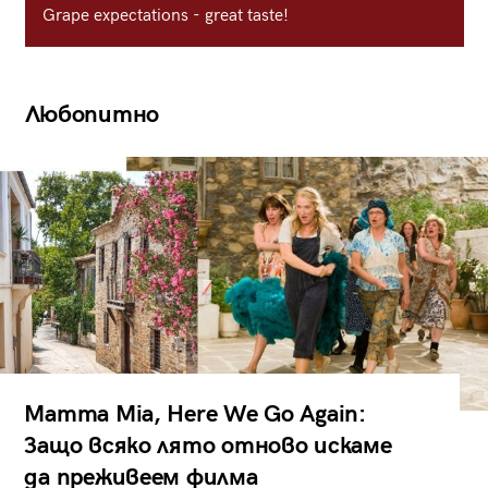
Grape expectations - great taste!
Любопитно
Mamma Mia, Here We Go Again:
Защо всяко лято отново искаме
да преживеем филма