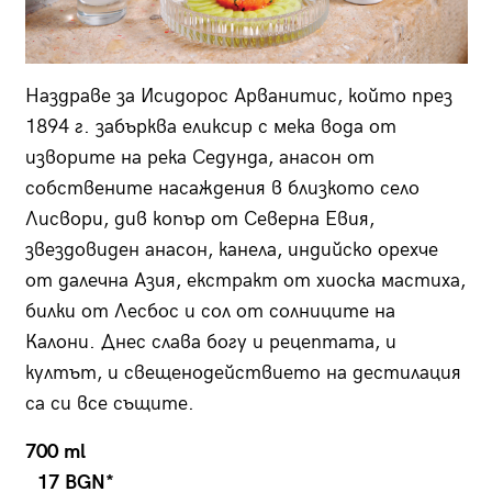
Наздраве за Исидорос Арванитис, който през
1894 г. забърква еликсир с мека вода от
изворите на река Седунда, анасон от
собствените насаждения в близкото село
Лисвори, див копър от Северна Евия,
звездовиден анасон, канела, индийско орехче
от далечна Азия, екстракт от хиоска мастиха,
билки от Лесбос и сол от солниците на
Калони. Днес слава богу и рецептата, и
култът, и свещенодействието на дестилация
са си все същите.
700 ml
17 BGN*