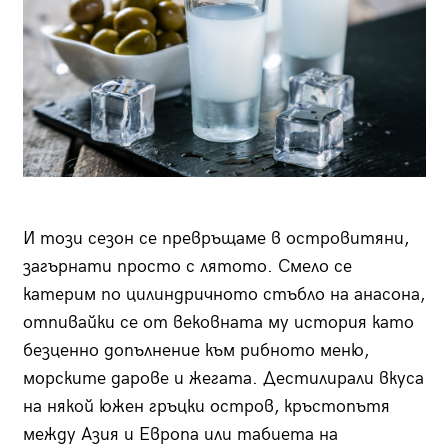
И този сезон се превръщаме в островитяни,
загърнати просто с лятото. Смело се
катерим по цилиндричното стъбло на анасона,
отпивайки се от вековната му история като
безценно допълнение към рибното меню,
морските дарове и жегата. Дестилирали вкуса
на някой южен гръцки остров, кръстопътя
между Азия и Европа или табиета на