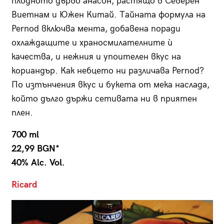
плодното дърво анасон, растящо в Северен
Виетнам и Южен Китай. Тайната формула на
Pernod включва мента, добавена поради
охлаждащите и храносмилателните ѝ
качества, и нежния и упоителен вкус на
кориандър. Как небцето ни различава Pernod?
По изтънчения вкус и букета от мека наслада,
който дълго държи сетивата ни в приятен
плен.
700 ml
22,99 BGN*
40% Alc. Vol.
Ricard