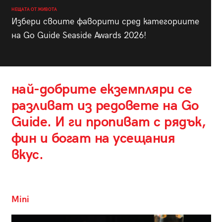
НЕЩАТА ОТ ЖИВОТА
Избери своите фаворити сред категориите
на Go Guide Seaside Awards 2026!
най-добрите екземпляри се
разливат из редовете на Go
Guide. И ги пропиват с рядък,
фин и богат на усещания
вкус.
Mini