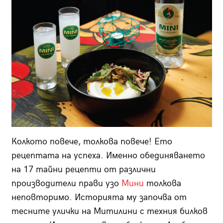
Колкото повече, толкова повече! Ето
рецептата на успеха. Именно обединяването
на 17 тайни рецепти от различни
производители прави узо
Мини
толкова
неповторимо. Историята му започва от
тесните улички на Митилини с техния билков