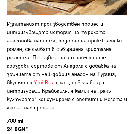
Изпитаният производствен процес и
интригуващата история на турската
анасонова напитка, подобно на приключенски
роман, се сливат в съвършена кристална
решетка. Произведена от най-фините
гроздови сортове от Анадола с добавка на
зрънцата от най-добрия анасон на Турция,
вкусът на
Yeni Rakı
е мек, освежаващ и
интригуващ. Крайъгълния камък на „ракъ
културата“ консумираме с апетитни мезета и
лятно настроение!
700 ml
24 BGN*