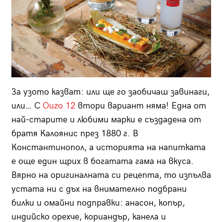
За узото казват: или ще го заобичаш завинаги,
или… С
Ouzo 12
втори вариант няма! Една от
най-старите и любими марки е създадена от
братя Калоянис през 1880 г. В
Константинопол, а историята на напитката
е още един щрих в богатата гама на вкуса.
Вярно на оригиналната си рецепта, то изпълва
устата ни с дъх на внимателно подбрани
билки и омайни подправки: анасон, копър,
индийско орехче, кориандър, канела и