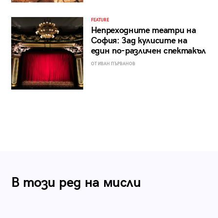
FEATURE
Непреходните театри на
София: Зад кулисите на
един по-различен спектакъл
ОТ ИВАН ПЪРВАНОВ
В този ред на мисли