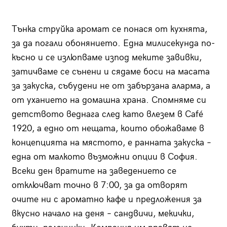
Тънка струйка аромат се понася от кухнята,
за да погали обонянието. Една милисекунда по-
късно и се излюпваме изпод меките завивки,
затичваме се сънени и сядаме боси на масата
за закуска, събудени не от забързана аларма, а
от уханието на домашна храна. Спомняме си
детството веднага след като влезем в Café
1920, а едно от нещата, които обожаваме в
концепцията на мястото, е ранната закуска –
една от малкото възможни опции в София.
Всеки ден вратите на заведението се
отключват точно в 7:00, за да отворят
очите ни с ароматно кафе и предложения за
вкусно начало на деня – сандвичи, мекички,