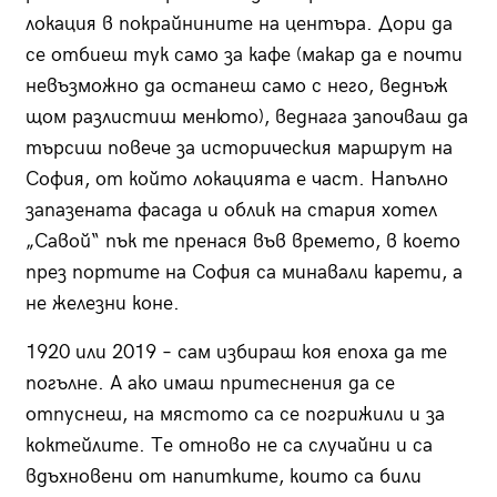
локация в покрайнините на центъра. Дори да
се отбиеш тук само за кафе (макар да е почти
невъзможно да останеш само с него, веднъж
щом разлистиш менюто), веднага започваш да
търсиш повече за историческия маршрут на
София, от който локацията е част. Напълно
запазената фасада и облик на стария хотел
„Савой“ пък те пренася във времето, в което
през портите на София са минавали карети, а
не железни коне.
1920 или 2019 – сам избираш коя епоха да те
погълне. А ако имаш притеснения да се
отпуснеш, на мястото са се погрижили и за
коктейлите. Те отново не са случайни и са
вдъхновени от напитките, които са били