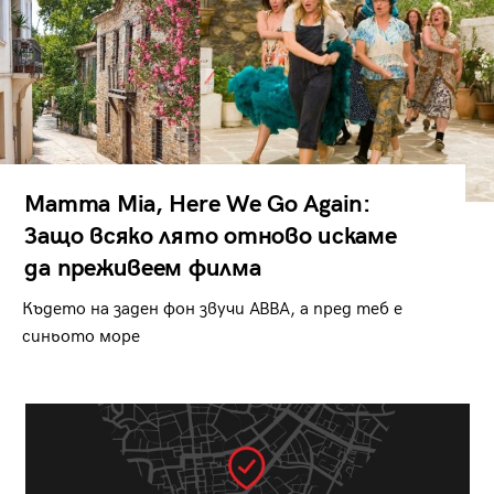
Mamma Mia, Here We Go Again:
Защо всяко лято отново искаме
да преживеем филма
Където на заден фон звучи ABBA, а пред теб е
синьото море