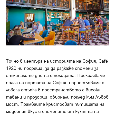
Точно в центъра на историята на София, Café
1920 ни посреща, за да разкаже спомени за
отминалите дни на столицата. Прекрачваме
прага на портата на София и пристъпваме с
лъвска стъпка в пространството с високи
тавани и прозорци, обърнали поглед към Лъвов
мост. Трамваите кръстосват пътищата на
модерния вкус и спомените от кухнята на