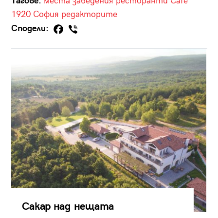
Тагове:
места
заведения
ресторанти
Cafe
1920
София
редакторите
Сподели:
Сакар над нещата