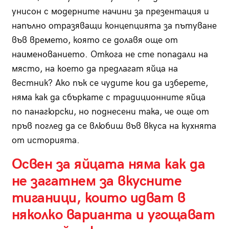
унисон с модерните начини за презентация и
напълно отразяващи концепцията за пътуване
във времето, която се долавя още от
наименованието. Откога не сте попадали на
място, на което да предлагат яйца на
вестник? Ако пък се чудите кои да изберете,
няма как да сбъркате с традиционните яйца
по панагюрски, но поднесени така, че още от
пръв поглед да се влюбиш във вкуса на кухнята
от историята.
Освен за яйцата няма как да
не загатнем за вкусните
тиганици, които идват в
няколко варианта и угощават