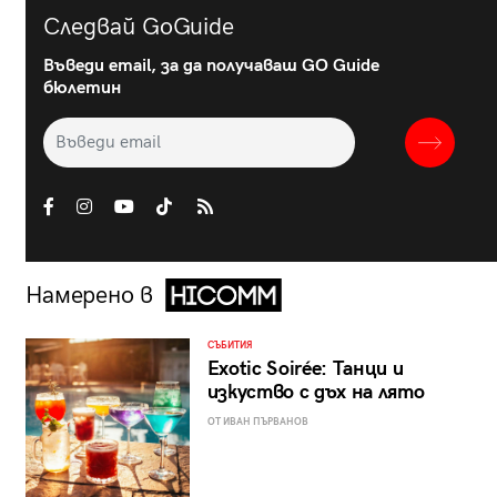
Следвай GoGuide
Въведи email, за да получаваш GO Guide
бюлетин
Намерено в
СЪБИТИЯ
Exotic Soirée: Танци и
изкуство с дъх на лято
ОТ ИВАН ПЪРВАНОВ