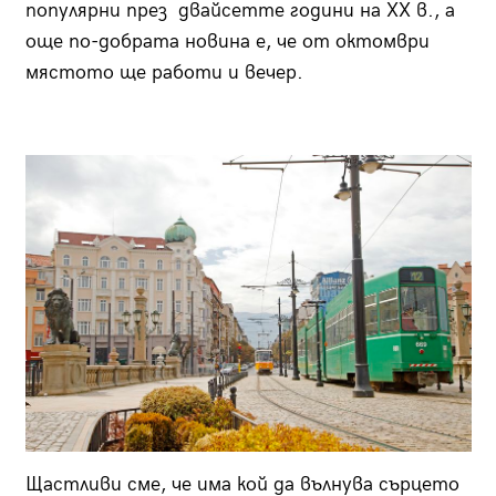
популярни през двайсетте години на XX в., а
още по-добрата новина е, че от октомври
мястото ще работи и вечер.
Щастливи сме, че има кой да вълнува сърцето