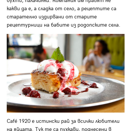
бухти, палачинки. Компания им правят не
какви да е, а сладка от село, а рецептите са
старателно издирвани от старите
рецептурници на бабите из родопските села.
Café 1920 е истински рай за всички любители
на яйцата. Тук те са пухкави, поднесени в