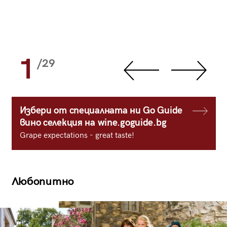
1
/29
Избери от специалната ни Go Guide
вино селекция на wine.goguide.bg
Grape expectations - great taste!
Любопитно