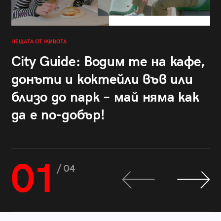
НЕЩАТА ОТ ЖИВОТА
City Guide: Водим те на кафе,
донъти и коктейли във или
близо до парк – май няма как
да е по-добър!
01
/ 04