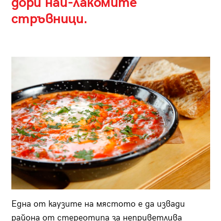
дори най-лакомите
стръвници.
Една от каузите на мястото е да извади
района от стереотипа за неприветлива