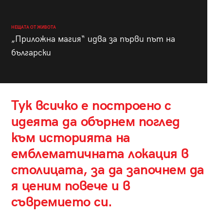
НЕЩАТА ОТ ЖИВОТА
„Приложна магия“ идва за първи път на
български
Тук всичко е построено с
идеята да обърнем поглед
към историята на
емблематичната локация в
столицата, за да започнем да
я ценим повече и в
съвремието си.