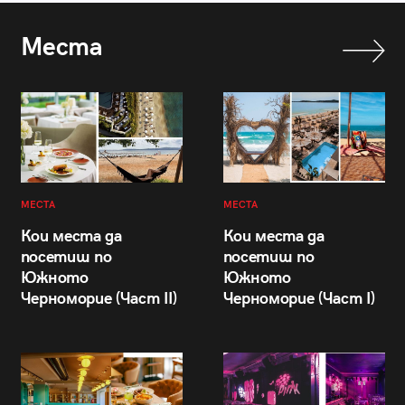
Места
МЕСТА
МЕСТА
Кои места да
Кои места да
посетиш по
посетиш по
Южното
Южното
Черноморие (Част II)
Черноморие (Част I)