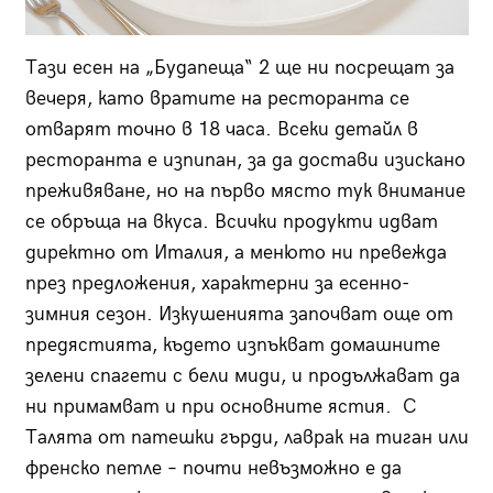
Тази есен на „Будапеща“ 2 ще ни посрещат за
вечеря, като вратите на ресторанта се
отварят точно в 18 часа. Всеки детайл в
ресторанта е изпипан, за да достави изискано
преживяване, но на първо място тук внимание
се обръща на вкуса. Всички продукти идват
директно от Италия, а менюто ни превежда
през предложения, характерни за есенно-
зимния сезон. Изкушенията започват още от
предястията, където изпъкват домашните
зелени спагети с бели миди, и продължават да
ни примамват и при основните ястия. С
Талята от патешки гърди, лаврак на тиган или
френско петле – почти невъзможно е да