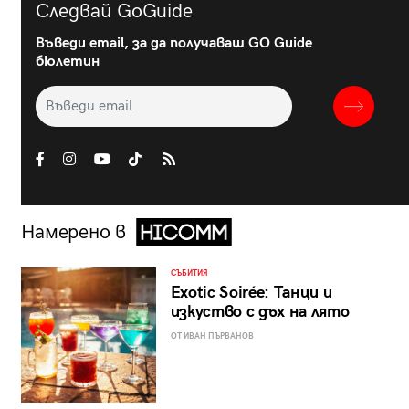
Следвай GoGuide
Въведи email, за да получаваш GO Guide
бюлетин
Намерено в
СЪБИТИЯ
Exotic Soirée: Танци и
изкуство с дъх на лято
ОТ ИВАН ПЪРВАНОВ