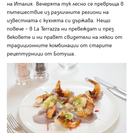
на Италия. Вечерята тук лесно се превръща в
пътешествие из различните региони на
известната с кухнята си държава. Нещо
повече – в La Terrazza ни превеждат и през
вековете и ни правят свидетели на някои от
традиционните комбинации от старите
рецептурници от Ботуша.