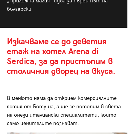
„Приложна магия“ идва за първи път на
български
Изкачваме се до деветия
етаж на хотел Arena di
Serdica, за да пристъпим в
столичния дворец на вкуса.
В менюто няма да открием комерсиялните
ястия от Ботуша, а ще се потопим в света
на онези италиански специалитети, които
само ценителите познават.