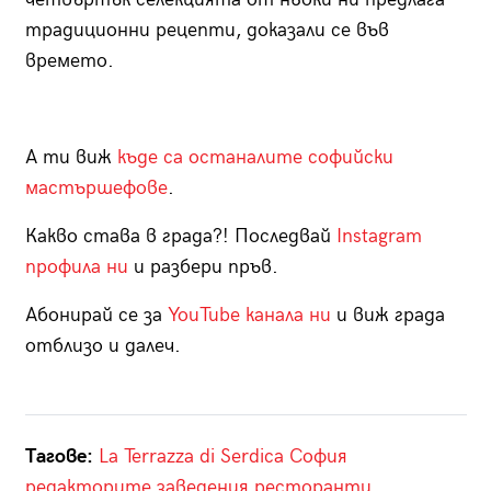
традиционни рецепти, доказали се във
времето.
А ти виж
къде са останалите софийски
мастършефове
.
Какво става в града?! Последвай
Instagram
профила ни
и разбери пръв.
Абонирай се за
YouTube канала ни
и виж града
отблизо и далеч.
Тагове:
La Terrazza di Serdica
София
редакторите
заведения
ресторанти