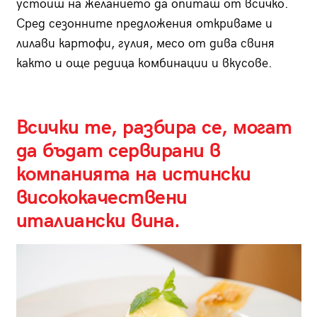
устоиш на желанието да опиташ от всичко.
Сред сезонните предложения откриваме и
лилави картофи, гулия, месо от дива свиня
както и още редица комбинации и вкусове.
Всички те, разбира се, могат
да бъдат сервирани в
компанията на истински
висококачествени
италиански вина.