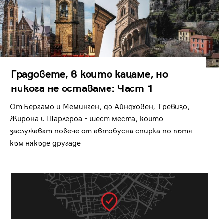
Градовете, в които кацаме, но
никога не оставаме: Част 1
От Бергамо и Меминген, до Айндховен, Тревизо,
Жирона и Шарлероа - шест места, които
заслужават повече от автобусна спирка по пътя
към някъде другаде