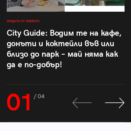
НЕЩАТА ОТ ЖИВОТА
City Guide: Водим те на кафе,
донъти и коктейли във или
близо до парк – май няма как
да е по-добър!
01
/ 04