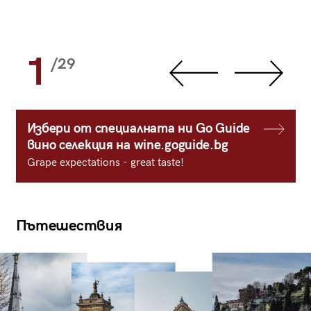
1
/29
Избери от специалната ни Go Guide
вино селекция на wine.goguide.bg
Grape expectations - great taste!
Пътешествия