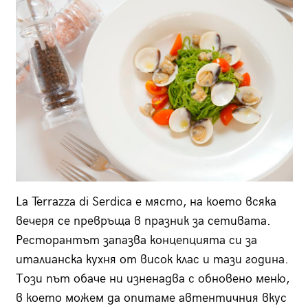
La Terrazza di Serdica е място, на което всяка
вечеря се превръща в празник за сетивата.
Ресторантът запазва концепцията си за
италианска кухня от висок клас и тази година.
Този път обаче ни изненадва с обновено меню,
в което можем да опитаме автентичния вкус