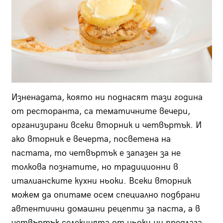
Изненадата, която ни поднасят тази година
от ресторанта, са тематичните вечери,
организирани всеки вторник и четвъртък. И
ако вторник е вечерта, посветена на
пастата, то четвъртък е запазен за не
толкова познатите, но традиционни в
италианските кухни ньоки. Всеки вторник
можем да опитаме осем специално подбрани
автентични домашни рецепти за паста, а в
четвъртък селекцията от ньоки ни предлага