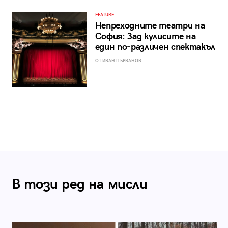
FEATURE
Непреходните театри на
София: Зад кулисите на
един по-различен спектакъл
ОТ ИВАН ПЪРВАНОВ
В този ред на мисли