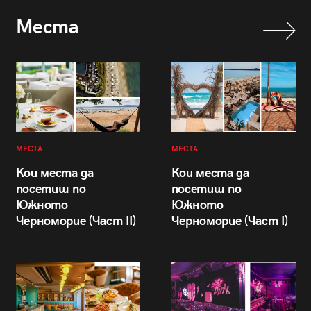
Места
МЕСТА
МЕСТА
Кои места да
Кои места да
посетиш по
посетиш по
Южното
Южното
Черноморие (Част II)
Черноморие (Част I)