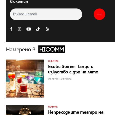
бюлетин
Намерено в
СЪБИТИЯ
Exotic Soirée: Танци и
изкуство с дъх на лято
ОТ ИВАН ПЪРВАНОВ
FEATURE
Непреходните театри на