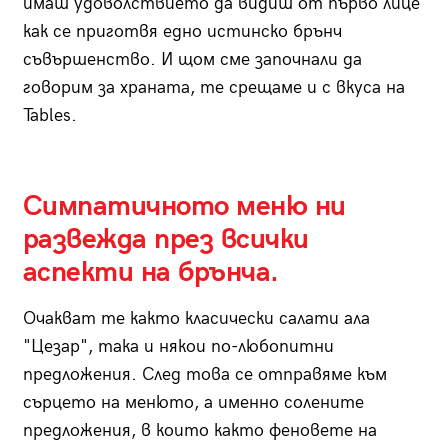
имаш удоволствието да видиш от първо лице
как се приготвя едно истинско брънч
съвършенство. И щом сме започнали да
говорим за храната, те срещаме и с вкуса на
Tables.
Симпатичното меню ни
развежда през всички
аспекти на брънча.
Очакват те както класически салати ала
"Цезар", така и някои по-любопитни
предложения. След това се отправяме към
сърцето на менюто, а именно солените
предложения, в които както феновете на