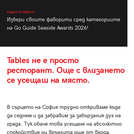
НЕЩАТА ОТ ЖИВОТА
Избери своите фаворити сред категориите
на Go Guide Seaside Awards 2026!
Tables не е просто
ресторант. Още с влизането
се усещаш на място.
В сърцето на София трудно откриваме къде
да седнем и да забравим за забързания дух на
града. Тук обаче това усещане на абсолютно
спокойствие ни връхлита още от входа.