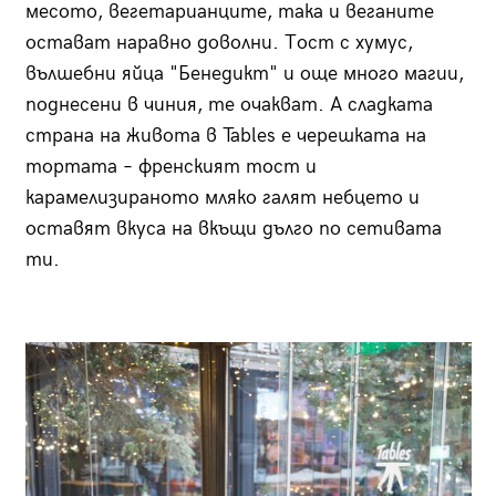
месото, вегетарианците, така и веганите
остават наравно доволни. Тост с хумус,
вълшебни яйца "Бенедикт" и още много магии,
поднесени в чиния, те очакват. А сладката
страна на живота в Tables е черешката на
тортата – френският тост и
карамелизираното мляко галят небцето и
оставят вкуса на вкъщи дълго по сетивата
ти.