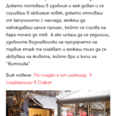
Докато потъваш в удобния и мек диван и се
сгушваш в любимия човек, докато отпиваш
от капучиното с наслада, можеш да
наблюдаваш целия процес, който се случва на
бара точно до теб. А ако искаш да се уединиш,
удобните възглавнички на прозорчето на
първия етаж те очакват и можеш тихо да се
любуваш на живота, който ври и кипи на
"Витошка".
Виж повече:
По-сладко е от шоколад: 9
сладкарници в София