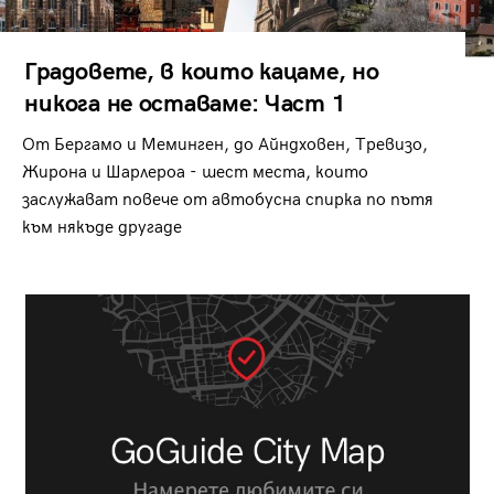
Градовете, в които кацаме, но
никога не оставаме: Част 1
От Бергамо и Меминген, до Айндховен, Тревизо,
Жирона и Шарлероа - шест места, които
заслужават повече от автобусна спирка по пътя
към някъде другаде