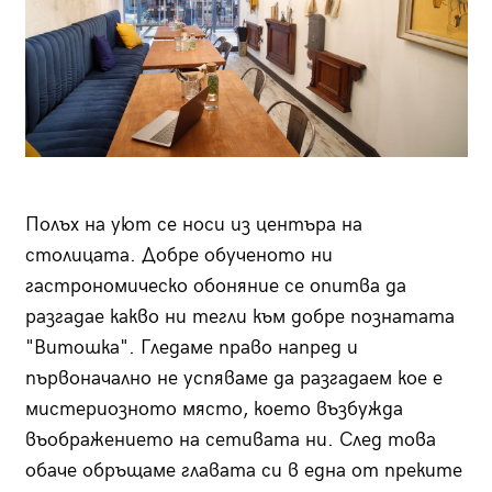
Полъх на уют се носи из центъра на
столицата. Добре обученото ни
гастрономическо обоняние се опитва да
разгадае какво ни тегли към добре познатата
"Витошка". Гледаме право напред и
първоначално не успяваме да разгадаем кое е
мистериозното място, което възбужда
въображението на сетивата ни. След това
обаче обръщаме главата си в една от преките