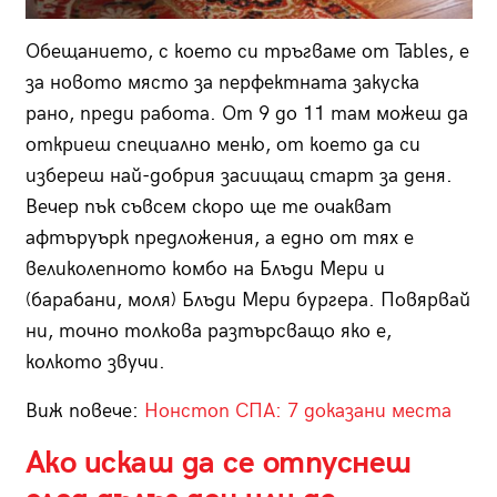
Обещанието, с което си тръгваме от Tables, е
за новото място за перфектната закуска
рано, преди работа. От 9 до 11 там можеш да
откриеш специално меню, от което да си
избереш най-добрия засищащ старт за деня.
Вечер пък съвсем скоро ще те очакват
афтъруърк предложения, а едно от тях е
великолепното комбо на Блъди Мери и
(барабани, моля) Блъди Мери бургера. Повярвай
ни, точно толкова разтърсващо яко е,
колкото звучи.
Виж повече:
Нонстоп СПА: 7 доказани места
Ако искаш да се отпуснеш