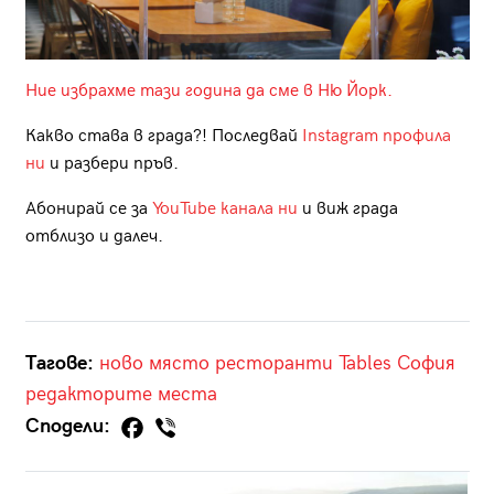
Ние избрахме тази година да сме в Ню Йорк.
Какво става в града?! Последвай
Instagram профила
ни
и разбери пръв.
Абонирай се за
YouTube канала ни
и виж града
отблизо и далеч.
Тагове:
ново място
ресторанти
Tables
София
редакторите
места
Сподели: