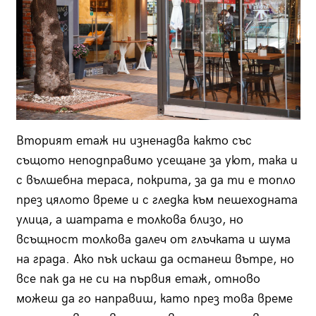
Вторият етаж ни изненадва както със
същото неподправимо усещане за уют, така и
с вълшебна тераса, покрита, за да ти е топло
през цялото време и с гледка към пешеходната
улица, а шатрата е толкова близо, но
всъщност толкова далеч от глъчката и шума
на града. Ако пък искаш да останеш вътре, но
все пак да не си на първия етаж, отново
можеш да го направиш, като през това време