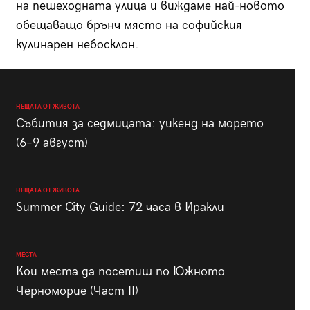
на пешеходната улица и виждаме най-новото
обещаващо брънч място на софийския
кулинарен небосклон.
НЕЩАТА ОТ ЖИВОТА
Събития за седмицата: уикенд на морето
(6–9 август)
НЕЩАТА ОТ ЖИВОТА
Summer City Guide: 72 часа в Иракли
МЕСТА
Кои места да посетиш по Южното
Черноморие (Част II)