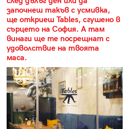
след дълъг ден или да
започнеш такъв с усмивка,
ще откриеш Tables, сгушено в
сърцето на София. А там
винаги ще те посрещнат с
удоволствие на твоята
маса.