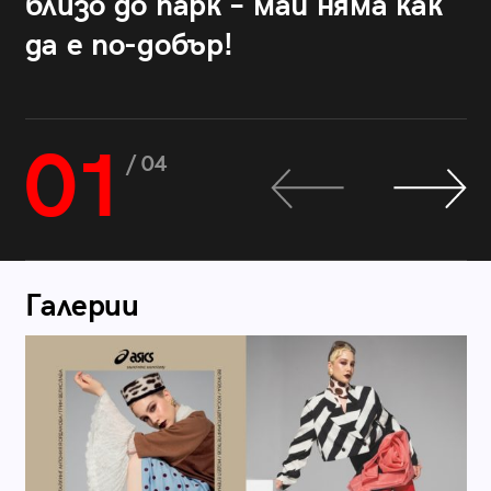
близо до парк – май няма как
да е по-добър!
01
/ 04
Галерии