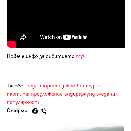
Повече инфо за събитието
тук.
Тагове:
редакторите
декември
турне
партита
предложение
ъндърграунд
гледания
популярност
Сподели: