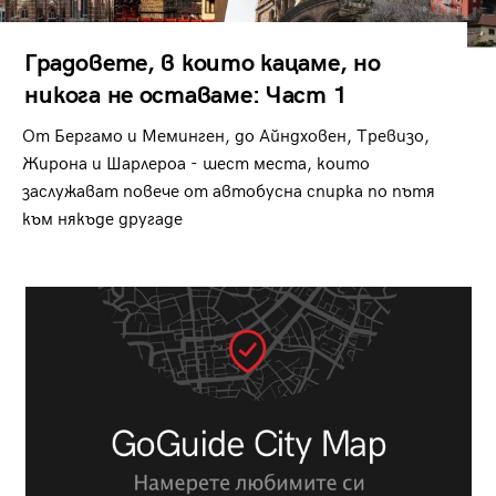
Градовете, в които кацаме, но
никога не оставаме: Част 1
От Бергамо и Меминген, до Айндховен, Тревизо,
Жирона и Шарлероа - шест места, които
заслужават повече от автобусна спирка по пътя
към някъде другаде