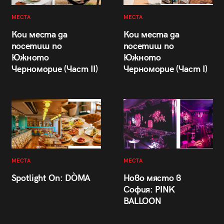
МЕСТА
МЕСТА
Кои места да
Кои места да
посетиш по
посетиш по
Южното
Южното
Черноморие (Част II)
Черноморие (Част I)
МЕСТА
МЕСТА
Spotlight On: DÒMA
Ново място в
София: PINK
BALLOON