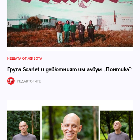
НЕЩАТА ОТ ЖИВОТА
Група Scarlet и дебютният им албум „Понтика“
РЕДАКТОРИТЕ