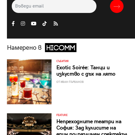
Намерено в
СЪБИТИЯ
Exotic Soirée: Танци и
изкуство с дъх на лято
ОТ ИВАН ПЪРВАНОВ
FEATURE
Непреходните театри на
София: Зад кулисите на
един по-различен спектакъл