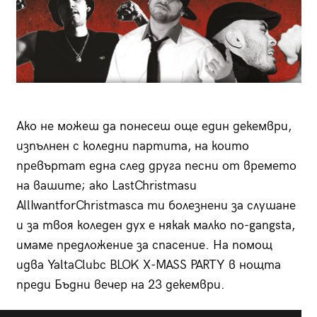
Ако не можеш да понесеш още един декември,
изпълнен с коледни партита, на които
превъртат една след друга песни от времето
на вашите; ако LastChristmasи
AllIwantforChristmasса ти болезнени за слушане
и за твоя коледен дух е някак малко по-gangsta,
имаме предложение за спасение. На помощ
идва YaltaClubс BLOK X-MASS PARTY в нощта
преди Бъдни вечер на 23 декември.