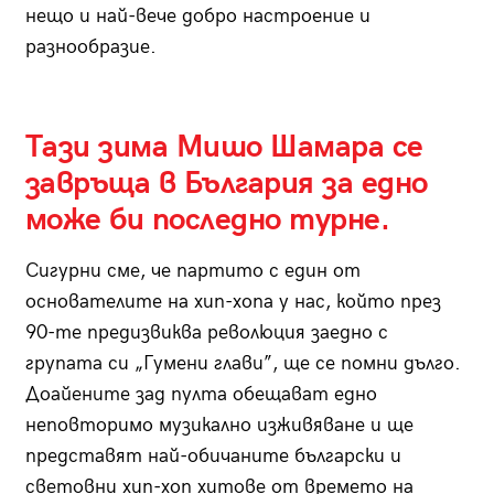
нещо и най-вече добро настроение и
разнообразие.
Тази зима Мишо Шамара се
завръща в България за едно
може би последно турне.
Сигурни сме, че партито с един от
основателите на хип-хопа у нас, който през
90-те предизвиква революция заедно с
групата си „Гумени глави”, ще се помни дълго.
Доайените зад пулта обещават едно
неповторимо музикално изживяване и ще
представят най-обичаните български и
световни хип-хоп хитове от времето на