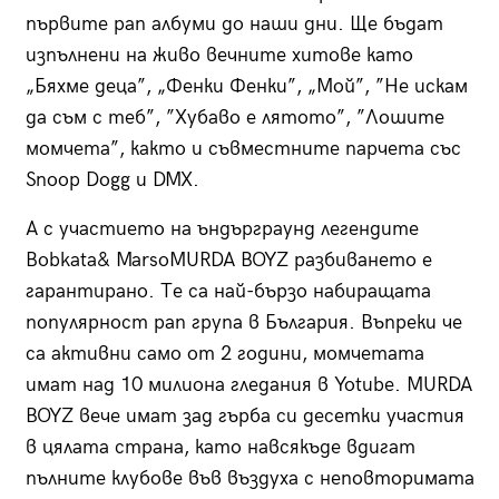
първите рап албуми до наши дни. Ще бъдат
изпълнени на живо вечните хитове като
„Бяхме деца”, „Фенки Фенки”, „Мой”, ”Не искам
да съм с теб”, ”Хубаво е лятото”, ”Лошите
момчета”, както и съвместните парчета със
Snoop Dogg и DMX.
А с участието на ъндърграунд легендите
Bobkata& MarsoMURDA BOYZ разбиването е
гарантирано. Те са най-бързо набиращата
популярност рап група в България. Въпреки че
са активни само от 2 години, момчетата
имат над 10 милиона гледания в Yotube. MURDA
BOYZ вече имат зад гърба си десетки участия
в цялата страна, като навсякъде вдигат
пълните клубове във въздуха с неповторимата