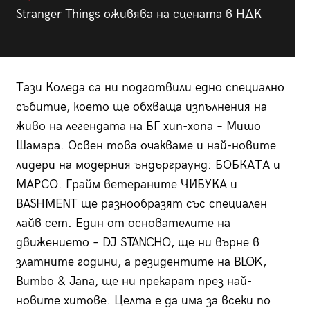
Stranger Things оживява на сцената в НДК
Тази Коледа са ни подготвили едно специално
събитие, което ще обхваща изпълнения на
живо на легендата на БГ хип-хопа – Мишо
Шамара. Освен това очакваме и най-новите
лидери на модерния ъндърграунд: БОБКАТА и
МАРСО. Грайм ветераните ЧИБУКА и
BASHMENT ще разнообразят със специален
лайв сет. Един от основателите на
движението – DJ STANCHO, ще ни върне в
златните години, а резидентите на BLOK,
Bumbo & Jana, ще ни прекарат през най-
новите хитове. Целта е да има за всеки по