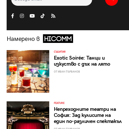
Намерено в
СЪБИТИЯ
Exotic Soirée: Танци и
изкуство с дъх на лято
ОТ ИВАН ПЪРВАНОВ
FEATURE
Непреходните театри на
София: Зад кулисите на
един по-различен спектакъл