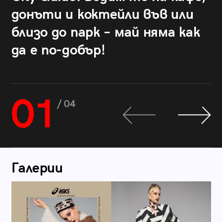
донъти и коктейли във или
близо до парк – май няма как
да е по-добър!
01
/ 04
Галерии