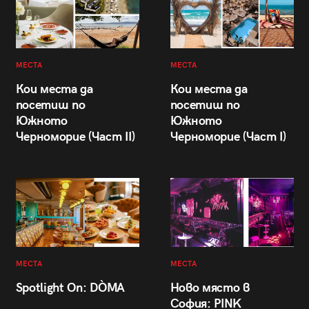
МЕСТА
МЕСТА
Кои места да
Кои места да
посетиш по
посетиш по
Южното
Южното
Черноморие (Част II)
Черноморие (Част I)
МЕСТА
МЕСТА
Spotlight On: DÒMA
Ново място в
София: PINK