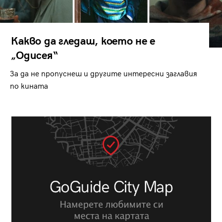
Какво да гледаш, което не е
„Одисея“
За да не пропуснеш и другите интересни заглавия
по кината