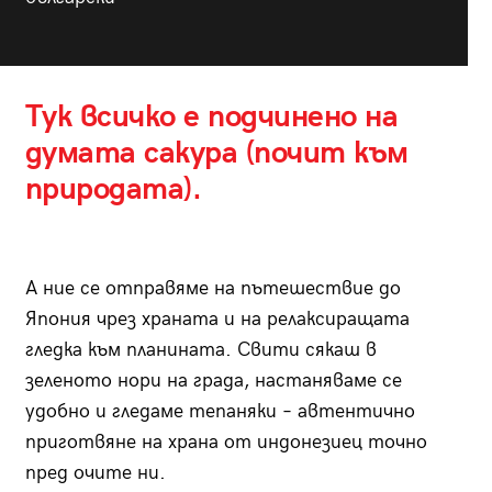
Тук всичко е подчинено на
думата сакура (почит към
природата).
А ние се отправяме на пътешествие до
Япония чрез храната и на релаксиращата
гледка към планината. Свити сякаш в
зеленото нори на града, настаняваме се
удобно и гледаме тепаняки – автентично
приготвяне на храна от индонезиец точно
пред очите ни.