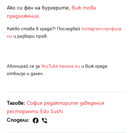
Ако си фен на бургерите,
виж това
предложение.
Какво става в града?! Последвай
Instagram профила
ни
и разбери пръв.
Абонирай се за
YouTube канала ни
и виж града
отблизо и далеч.
Тагове:
София
редакторите
заведения
ресторанти
Edo Sushi
Сподели: