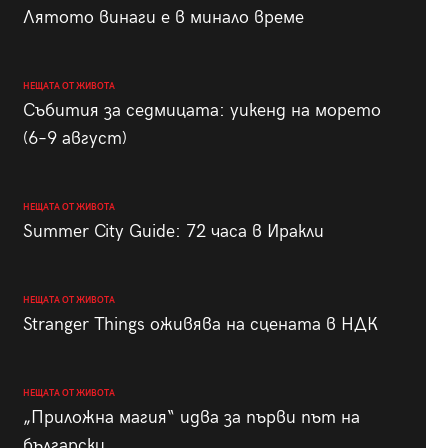
Лятото винаги е в минало време
НЕЩАТА ОТ ЖИВОТА
Събития за седмицата: уикенд на морето
(6–9 август)
НЕЩАТА ОТ ЖИВОТА
Summer City Guide: 72 часа в Иракли
НЕЩАТА ОТ ЖИВОТА
Stranger Things оживява на сцената в НДК
НЕЩАТА ОТ ЖИВОТА
„Приложна магия“ идва за първи път на
български