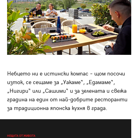
Небцето ни е истински компас – щом посочи
изток, се сещаме за „Уакаме“, „Едамаме“,
„Нигири“ или „Сашими“ и за зелената и свежа
градина на един от най-добрите ресторанти
за традиционна японска кухня в града.
НЕЩАТА ОТ ЖИВОТА