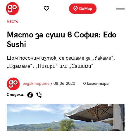
GoMap
МЕСТА
Място за суши в София: Edo
Sushi
Щом посочим изток, се сещаме за „Уакаме“,
„Едамаме“, „Нигири“ или „Сашими“
редакторите
/ 08.06.2020
0 коментара
Сподели: