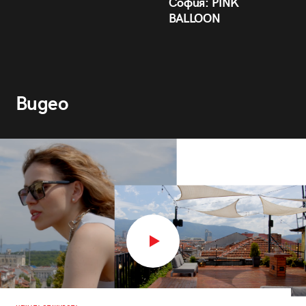
София: PINK
BALLOON
Видео