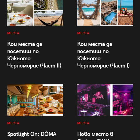
МЕСТА
МЕСТА
Кои места да
Кои места да
посетиш по
посетиш по
Южното
Южното
Черноморие (Част II)
Черноморие (Част I)
МЕСТА
МЕСТА
Spotlight On: DÒMA
Ново място в