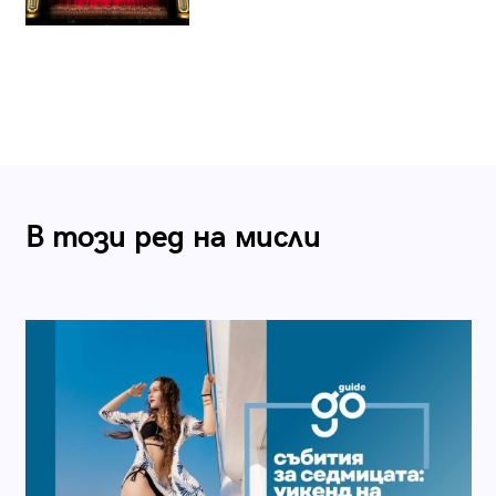
В този ред на мисли