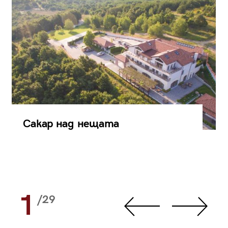
Сакар над нещата
1
/29