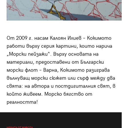
От 2009 г. насам Калоян Илиев – Кокимото
работи върху серия картини, които нарича
„Морски пейзажи“. Върху основата на
материали, предоставени от Български
морски флот – Варна, Кокимото разиграва
вълнуващ морски сюжет или сърф между два
свята: на автора и постдигиталния свят, в
който живеем. Морско бягство от
реалността!
НЕЩАТА ОТ ЖИВОТА