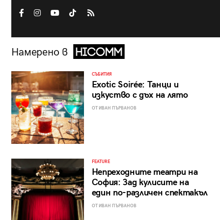
Намерено в
СЪБИТИЯ
Exotic Soirée: Танци и
изкуство с дъх на лято
ОТ ИВАН ПЪРВАНОВ
FEATURE
Непреходните театри на
София: Зад кулисите на
един по-различен спектакъл
ОТ ИВАН ПЪРВАНОВ