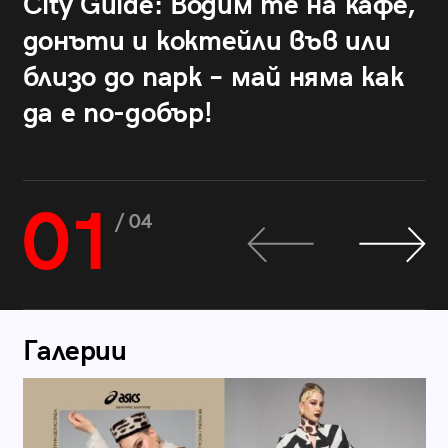
City Guide: Водим те на кафе,
донъти и коктейли във или
близо до парк – май няма как
да е по-добър!
01
/ 04
Галерии