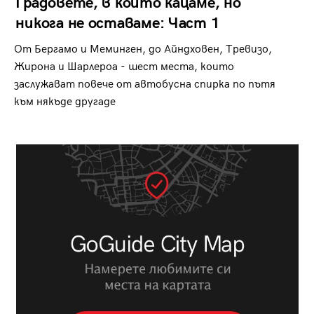
Градовете, в които кацаме, но
никога не оставаме: Част 1
От Бергамо и Меминген, до Айндховен, Тревизо,
Жирона и Шарлероа - шест места, които
заслужават повече от автобусна спирка по пътя
към някъде другаде