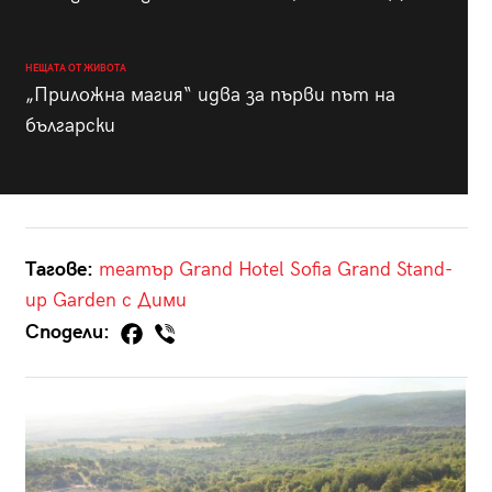
НЕЩАТА ОТ ЖИВОТА
„Приложна магия“ идва за първи път на
български
Тагове:
театър
Grand Hotel Sofia
Grand Stand-
up Garden с Дими
Сподели: