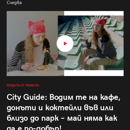
Следва
НЕЩАТА ОТ ЖИВОТА
City Guide: Водим те на кафе,
донъти и коктейли във или
близо до парк – май няма как
да е по-добър!