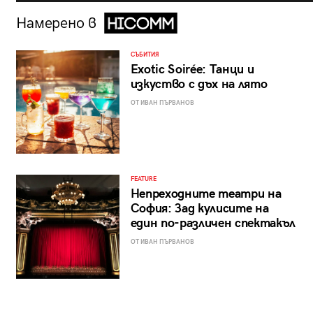
Намерено в
СЪБИТИЯ
Exotic Soirée: Танци и
изкуство с дъх на лято
ОТ ИВАН ПЪРВАНОВ
FEATURE
Непреходните театри на
София: Зад кулисите на
един по-различен спектакъл
ОТ ИВАН ПЪРВАНОВ