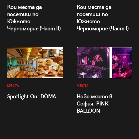
Кои места да
Кои места да
посетиш по
посетиш по
Южното
Южното
Черноморие (Част II)
Черноморие (Част I)
МЕСТА
МЕСТА
Spotlight On: DÒMA
Ново място в
София: PINK
BALLOON