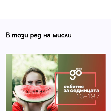
В този ред на мисли