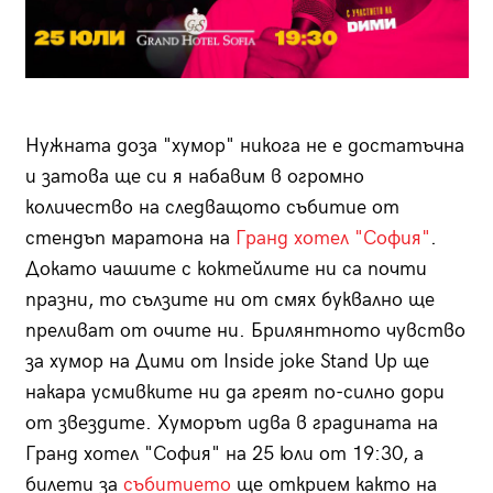
Нужната доза "хумор" никога не е достатъчна
и затова ще си я набавим в огромно
количество на следващото събитие от
стендъп маратона на
Гранд хотел "София"
.
Докато чашите с коктейлите ни са почти
празни, то сълзите ни от смях буквално ще
преливат от очите ни. Брилянтното чувство
за хумор на Дими от Inside joke Stand Up ще
накара усмивките ни да греят по-силно дори
от звездите. Хуморът идва в градината на
Гранд хотел "София" на 25 юли от 19:30, а
билети за
събитието
ще открием както на