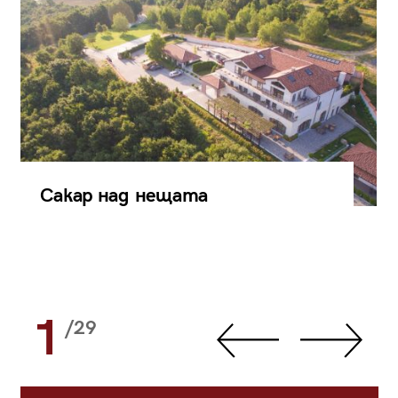
Сакар над нещата
1
/29