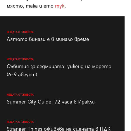
място, така и ето
тук
.
НЕЩАТА ОТ ЖИВОТА
Лятото винаги е в минало време
НЕЩАТА ОТ ЖИВОТА
Събития за седмицата: уикенд на морето
(6–9 август)
НЕЩАТА ОТ ЖИВОТА
Summer City Guide: 72 часа в Иракли
НЕЩАТА ОТ ЖИВОТА
Stranger Things оживява на сцената в НДК