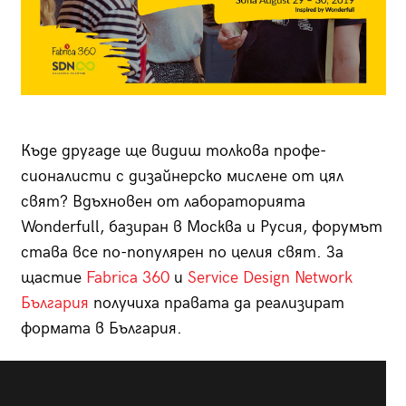
Къде другаде ще видиш толкова профе­
сионалисти с дизайнерско мислене от цял
свят? Вдъх­новен от лабораторията
Wonderfull, базиран в Москва и Русия, форумът
става все по­-популярен по целия свят. За
щастие
Fabrica 360
и
Service Design Network
България
получиха правата да реализират
формата в България.