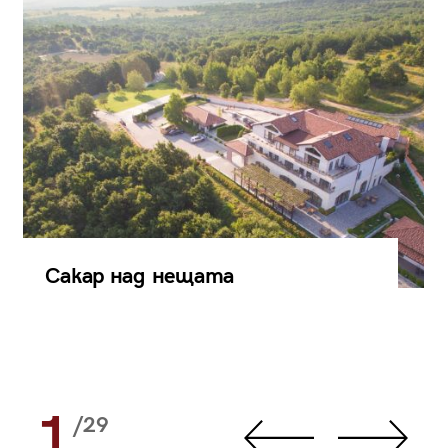
Сакар над нещата
1
/29