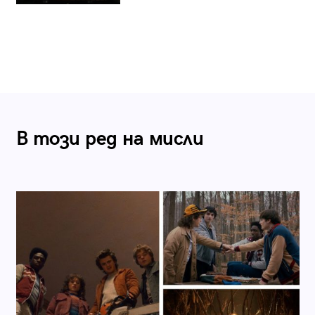
В този ред на мисли