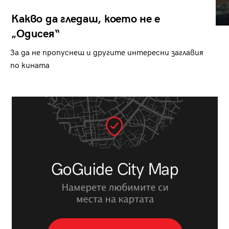
Какво да гледаш, което не е
„Одисея“
За да не пропуснеш и другите интересни заглавия
по кината