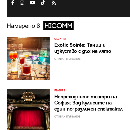
Намерено в
СЪБИТИЯ
Exotic Soirée: Танци и
изкуство с дъх на лято
ОТ ИВАН ПЪРВАНОВ
FEATURE
Непреходните театри на
София: Зад кулисите на
един по-различен спектакъл
ОТ ИВАН ПЪРВАНОВ