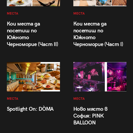
МЕСТА
МЕСТА
Кои места да
Кои места да
посетиш по
посетиш по
Южното
Южното
Черноморие (Част II)
Черноморие (Част I)
МЕСТА
МЕСТА
Spotlight On: DÒMA
Ново място в
София: PINK
BALLOON