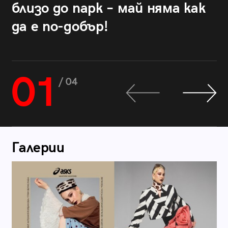
близо до парк – май няма как
да е по-добър!
01
/ 04
Галерии