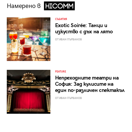
Намерено в
СЪБИТИЯ
Exotic Soirée: Танци и
изкуство с дъх на лято
ОТ ИВАН ПЪРВАНОВ
FEATURE
Непреходните театри на
София: Зад кулисите на
един по-различен спектакъл
ОТ ИВАН ПЪРВАНОВ