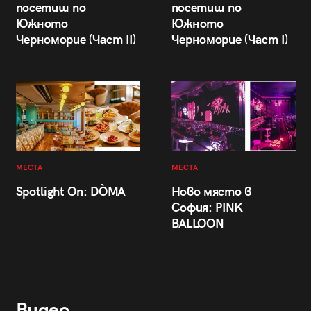
посетиш по
посетиш по
Южното
Южното
Черноморие (Част II)
Черноморие (Част I)
МЕСТА
МЕСТА
Spotlight On: DÒMA
Ново място в
София: PINK
BALLOON
Видео