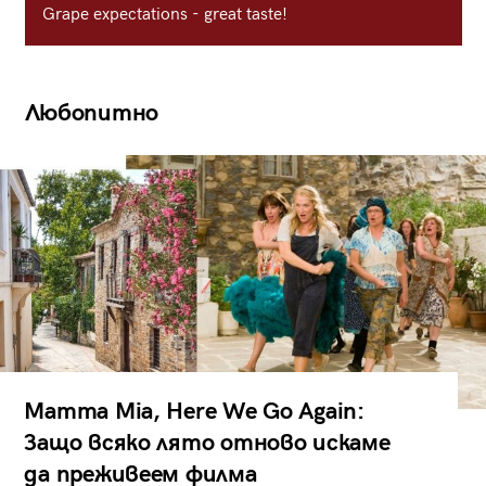
Grape expectations - great taste!
Любопитно
Mamma Mia, Here We Go Again:
Защо всяко лято отново искаме
да преживеем филма