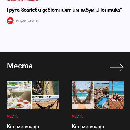
Група Scarlet и дебютният им албум „Понтика“
РЕДАКТОРИТЕ
Места
МЕСТА
МЕСТА
Кои места да
Кои места да