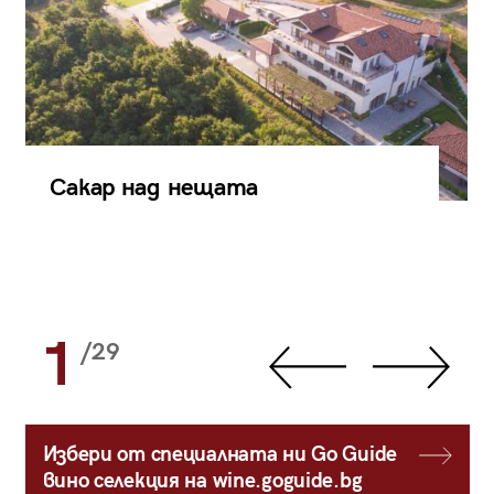
Сакар над нещата
1
/29
Избери от специалната ни Go Guide
вино селекция на wine.goguide.bg