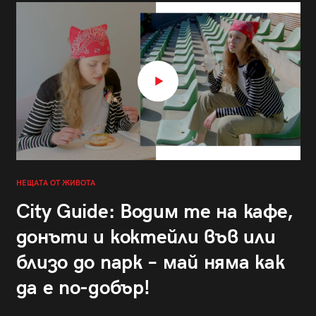
НЕЩАТА ОТ ЖИВОТА
City Guide: Водим те на кафе,
донъти и коктейли във или
близо до парк – май няма как
да е по-добър!