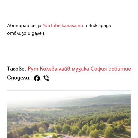
Абонирай се за
YouTube канала ни
и виж града
отблизо и далеч.
Тагове:
Рут Колева
лайв
музика
София
събитие
Сподели: