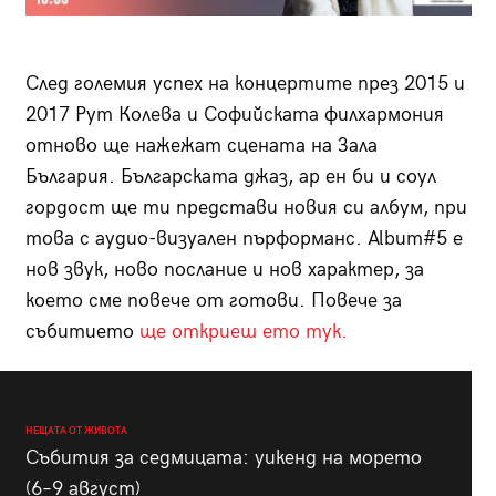
След големия успех на концертите през 2015 и
2017 Рут Колева и Софийската филхармония
отново ще нажежат сцената на Зала
България. Българската джаз, ар ен би и соул
гордост ще ти представи новия си албум, при
това с аудио-визуален пърформанс. Album#5 е
нов звук, ново послание и нов характер, за
което сме повече от готови. Повече за
събитието
ще откриеш ето тук.
НЕЩАТА ОТ ЖИВОТА
Събития за седмицата: уикенд на морето
(6–9 август)