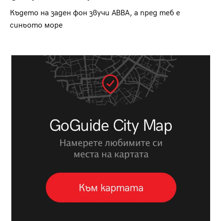
Където на заден фон звучи ABBA, а пред теб е
синьото море