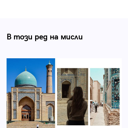
В този ред на мисли