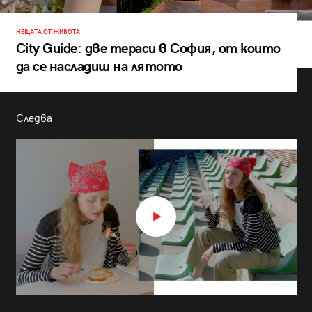
НЕЩАТА ОТ ЖИВОТА
City Guide: две тераси в София, от които
да се насладиш на лятото
Следва