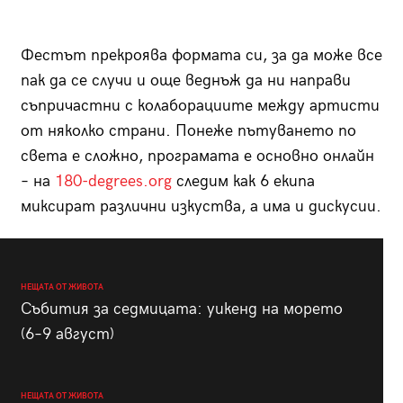
Фестът прекроява формата си, за да може все
пак да се случи и още веднъж да ни направи
съпричастни с колаборациите между артисти
от няколко страни. Понеже пътуването по
света е сложно, програмата е основно онлайн
– на
180-degrees.org
следим как 6 екипа
миксират различни изкуства, а има и дискусии.
НЕЩАТА ОТ ЖИВОТА
Събития за седмицата: уикенд на морето
(6–9 август)
НЕЩАТА ОТ ЖИВОТА