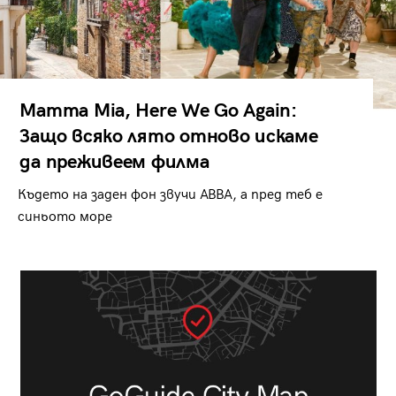
Mamma Mia, Here We Go Again:
Защо всяко лято отново искаме
да преживеем филма
Където на заден фон звучи ABBA, а пред теб е
синьото море