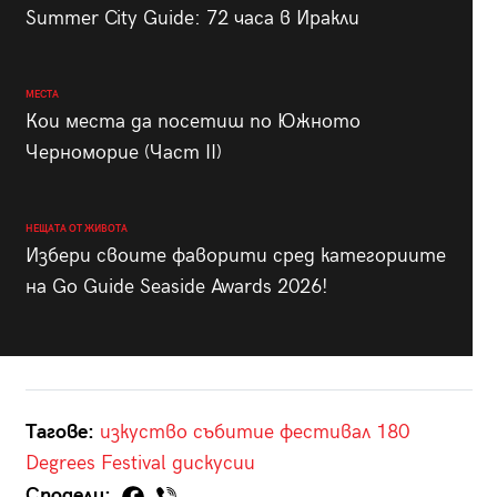
Summer City Guide: 72 часа в Иракли
МЕСТА
Кои места да посетиш по Южното
Черноморие (Част II)
НЕЩАТА ОТ ЖИВОТА
Избери своите фаворити сред категориите
на Go Guide Seaside Awards 2026!
Тагове:
изкуство
събитие
фестивал
180
Degrees Festival
дискусии
Сподели: