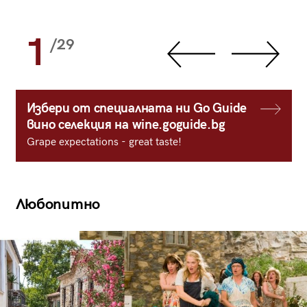
1
/29
Избери от специалната ни Go Guide
вино селекция на wine.goguide.bg
Grape expectations - great taste!
Любопитно