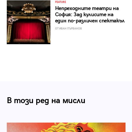
FEATURE
Непреходните театри на
София: Зад кулисите на
един по-различен спектакъл
ОТ ИВАН ПЪРВАНОВ
В този ред на мисли