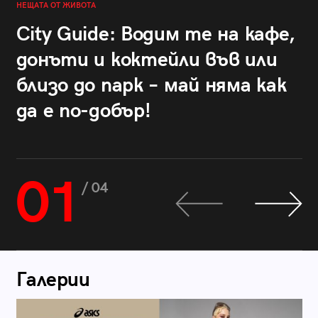
НЕЩАТА ОТ ЖИВОТА
City Guide: Водим те на кафе,
донъти и коктейли във или
близо до парк – май няма как
да е по-добър!
01
/ 04
Галерии