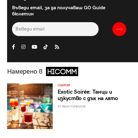
Въведи email, за да получаваш GO Guide
бюлетин
Намерено в
СЪБИТИЯ
Exotic Soirée: Танци и
изкуство с дъх на лято
ОТ ИВАН ПЪРВАНОВ