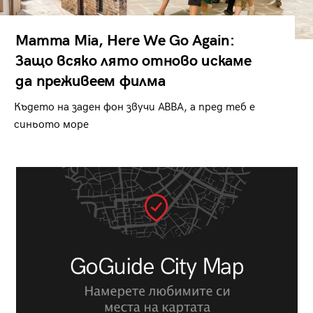
Mamma Mia, Here We Go Again:
Защо всяко лято отново искаме
да преживеем филма
Където на заден фон звучи ABBA, а пред теб е
синьото море