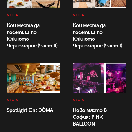
МЕСТА
МЕСТА
Кои места да
Кои места да
посетиш по
посетиш по
Южното
Южното
Черноморие (Част II)
Черноморие (Част I)
МЕСТА
МЕСТА
Spotlight On: DÒMA
Ново място в
София: PINK
BALLOON