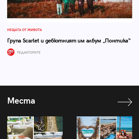
НЕЩАТА ОТ ЖИВОТА
Група Scarlet и дебютният им албум „Понтика“
РЕДАКТОРИТЕ
Места