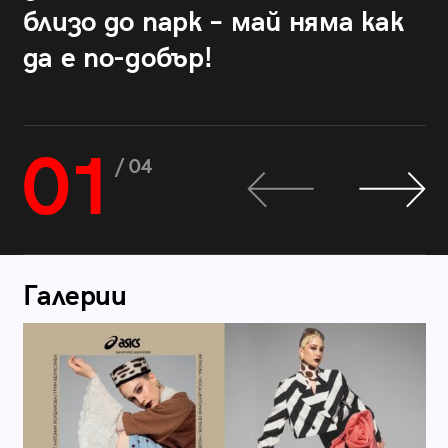
близо до парк – май няма как
да е по-добър!
01
/ 04
Галерии