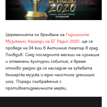
Церемонията по връчване на
Годишните
Музикални Награди на БГ Радио 2020
ще се
проведе на 04 юли в Античния театър в град
Пловдив. След последните месеци на изолация
и отменени културни събития, е време
отново заедно да се насладим на хубавата
българска музика и едно наистина зрелищно
шоу. Поради съображения с
противоепидемичните мерки,