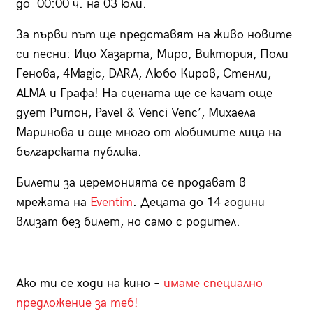
до 00:00 ч. на 03 юли.
За първи път ще представят на живо новите
си песни: Ицо Хазарта, Миро, Виктория, Поли
Генова, 4Magic, DARA, Любо Киров, Стенли,
ALMA и Графа! На сцената ще се качат още
дует Ритон, Pavel & Venci Venc’, Михаела
Маринова и още много от любимите лица на
българската публика.
Билети за церемонията се продават в
мрежата на
Eventim
. Децата до 14 години
влизат без билет, но само с родител.
Ако ти се ходи на кино –
имаме специално
предложение за теб!