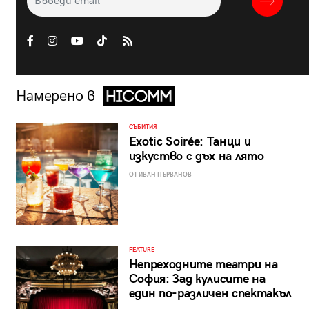
Намерено в
СЪБИТИЯ
Exotic Soirée: Танци и
изкуство с дъх на лято
ОТ ИВАН ПЪРВАНОВ
FEATURE
Непреходните театри на
София: Зад кулисите на
един по-различен спектакъл