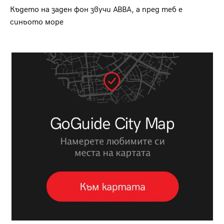
Където на заден фон звучи ABBA, а пред теб е
синьото море