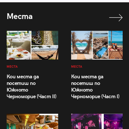
Места
МЕСТА
МЕСТА
Кои места да
Кои места да
посетиш по
посетиш по
Южното
Южното
Черноморие (Част II)
Черноморие (Част I)