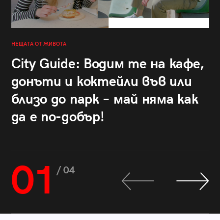
НЕЩАТА ОТ ЖИВОТА
City Guide: Водим те на кафе,
донъти и коктейли във или
близо до парк – май няма как
да е по-добър!
01
/ 04