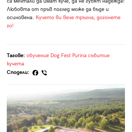
са мечтали да имат куче, да не губят надежда!
Любовта от пръв поглед може да бъде и
осиновена.
Кучето ви вече тръгна, догонете
го!
Тагове:
обучение
Dog Fest
Purina
събитие
кучета
Сподели: