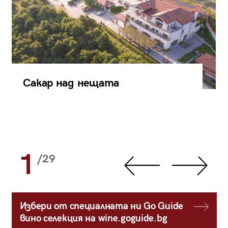
Сакар над нещата
1
/29
Избери от специалната ни Go Guide
вино селекция на wine.goguide.bg