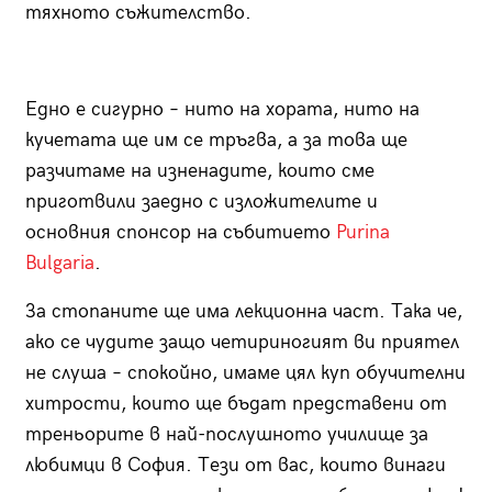
тяхното съжителство.
Едно е сигурно – нито на хората, нито на
кучетата ще им се тръгва, а за това ще
разчитаме на изненадите, които сме
приготвили заедно с изложителите и
основния спонсор на събитието
Purina
Bulgaria
.
За стопаните ще има лекционна част. Така че,
ако се чудите защо четириногият ви приятел
не слуша – спокойно, имаме цял куп обучителни
хитрости, които ще бъдат представени от
треньорите в най-послушното училище за
любимци в София. Тези от вас, които винаги