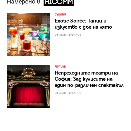
Намерено в
СЪБИТИЯ
Exotic Soirée: Танци и
изкуство с дъх на лято
ОТ ИВАН ПЪРВАНОВ
FEATURE
Непреходните театри на
София: Зад кулисите на
един по-различен спектакъл
ОТ ИВАН ПЪРВАНОВ