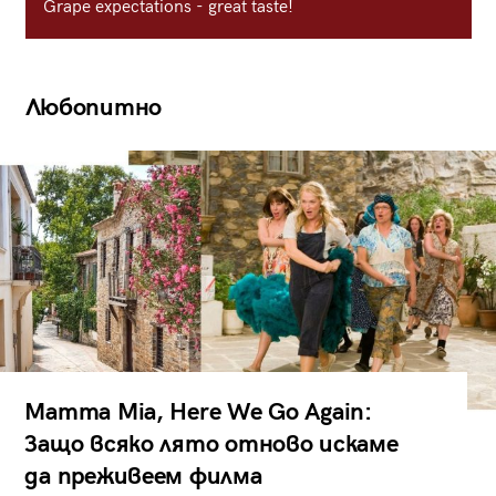
Grape expectations - great taste!
Любопитно
Mamma Mia, Here We Go Again:
Защо всяко лято отново искаме
да преживеем филма