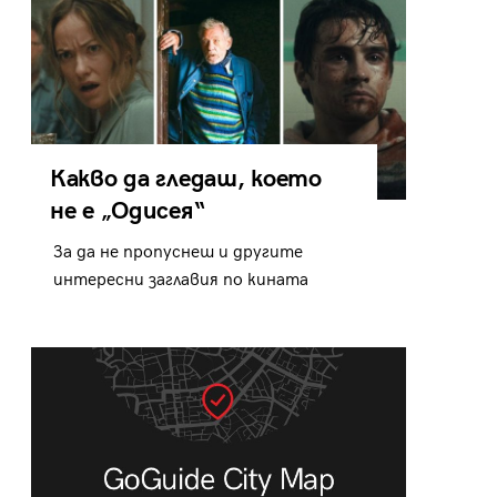
Какво да гледаш, което
не е „Одисея“
За да не пропуснеш и другите
интересни заглавия по кината