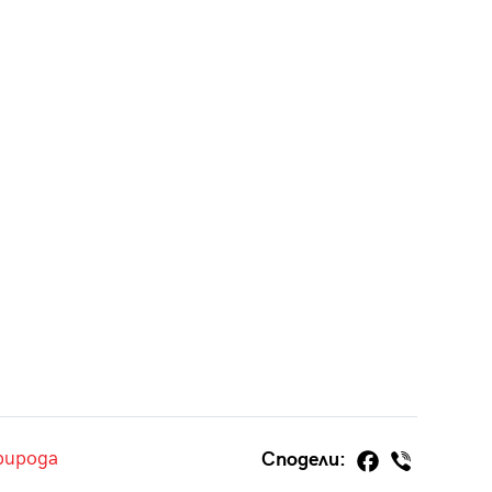
рирода
Сподели: