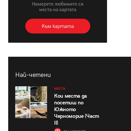
Най-четени
МЕСТА
Кои места да
посетиш по
Южното
Черноморие (Част
II)