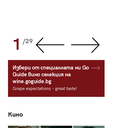
1
2
/29
/
Избери от специалната ни Go
Guide вино селекция на
wine.goguide.bg
Grape expectations - great taste!
Кино