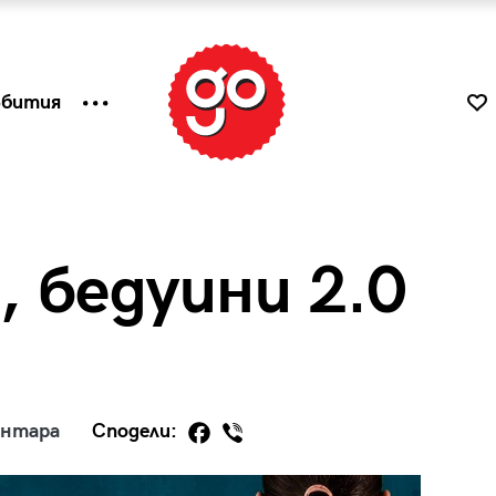
ъбития
, бедуини 2.0
!
ентара
Сподели:
к
Tender is the Wine – Какво
чаша
се пие на Лазурния бряг