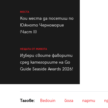
МЕСТА
Кои места да посетиш по
Южното Черноморие
(Част II)
НЕЩАТА ОТ ЖИВОТА
Избери своите фаворити
сред категориите на Go
Guide Seaside Awards 2026!
Тагове:
Bedouin
йога
парти
п