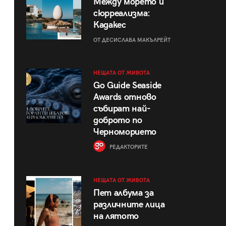
Между морето и
сюрреализма:
Кадакес
ОТ ДЕСИСЛАВА МАКЪЛРЕЙТ
НЕЩАТА ОТ ЖИВОТА
Go Guide Seaside
Awards отново
събират най-
доброто по
Черноморието
РЕДАКТОРИТЕ
НЕЩАТА ОТ ЖИВОТА
Пет албума за
различните лица
на лятото