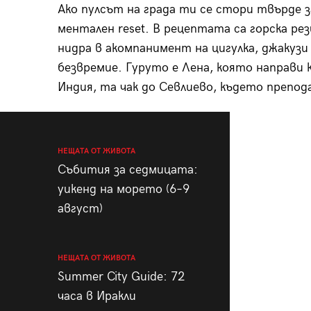
Ако пулсът на града ти се стори твърде з
ментален reset. В рецептата са горска рез
нидра в акомпанимент на цигулка, джакузи 
безвремие. Гуруто е Лена, която направи 
Индия, та чак до Севлиево, където препода
НЕЩАТА ОТ ЖИВОТА
Събития за седмицата:
уикенд на морето (6–9
август)
НЕЩАТА ОТ ЖИВОТА
Summer City Guide: 72
часа в Иракли