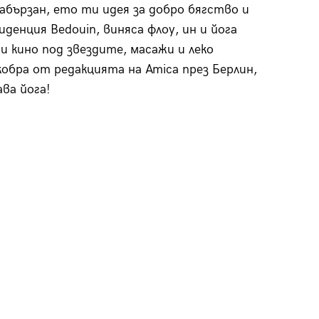
абързан, ето ти идея за добро бягство и
иденция Bedouin, виняса флоу, ин и йога
и кино под звездите, масажи и леко
кобра от редакцията на Amica през Берлин,
ва йога!