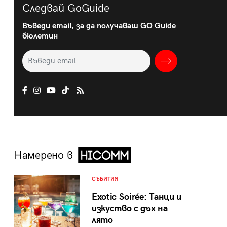
Следвай GoGuide
Въведи email, за да получаваш GO Guide
бюлетин
Намерено в
СЪБИТИЯ
Exotic Soirée: Танци и
изкуство с дъх на
лято