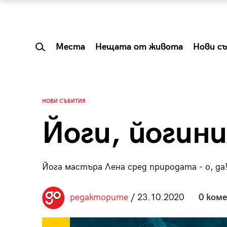
Места
Нещата от живота
Нови с
НОВИ СЪБИТИЯ
Йоги, йогини
Йога мастъра Лена сред природата - о, да
редакторите
/ 23.10.2020
0 ком
 Shareable:
Summer Prelude: ка
лги вечери и
започва лятото в 