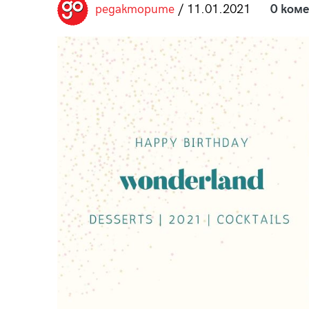
редакторите
/ 11.01.2021
0 ком
пания
28
/29