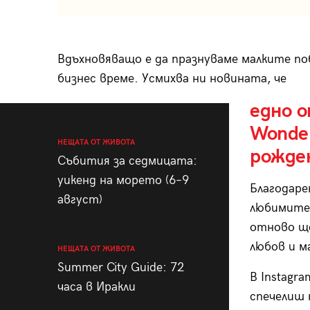
Вдъхновяващо е да празнуваме малките по
бизнес време. Усмихва ни новината, че
едно 
Wonder
НЕЩАТА ОТ ЖИВОТА
рожден
Събития за седмицата:
уикенд на морето (6–9
Благодаре
август)
любимите 
отново ще
любов и м
НЕЩАТА ОТ ЖИВОТА
Summer City Guide: 72
В Instagr
часа в Иракли
спечелиш 