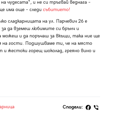
на чудесата“, и не си тръгвай веднага –
ще има още – следи
събитието!
чко сладкарницата на ул. Парчевич 26 е
 за да вземеш любимите си брънч и
а можеш и да поръчаш за вкъщи, така ние ще
 на гости. Подшушваме ти, че на място
 и жестоки горещ шоколад, греяно вино и
арница
Сподели: