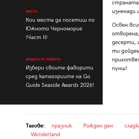
страната 
изненади 
МЕСТА
Кои места да посетиш по
Освен вси
Южното Черноморие
отворена,
(Част II)
десерти, 
ти дойдем
приготвят
НЕЩАТА ОТ ЖИВОТА
Избери своите фаворити
пунш!
сред категориите на Go
Guide Seaside Awards 2026!
Тагове:
празник
Рожден ден
сладк
Wonderland