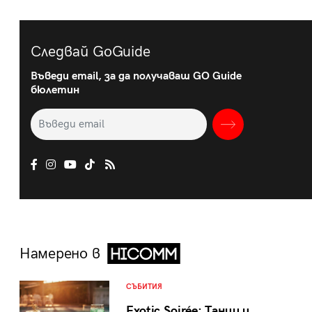
Следвай GoGuide
Въведи email, за да получаваш GO Guide
бюлетин
Намерено в
СЪБИТИЯ
Exotic Soirée: Танци и