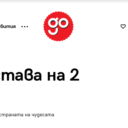
ъбития
става на 2
 страната на чудесата
к
Tender is the Wine – Какво
чаша
се пие на Лазурния бряг