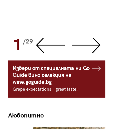
1
2
/29
/
Избери от специалната ни Go
Guide вино селекция на
wine.goguide.bg
Grape expectations - great taste!
Любопитно