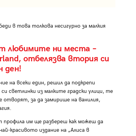
беди в това толкова несигурно за малкия
от любимите ни места –
land, отбелязва втория си
 ден!
ние на всеки един, решил да подкрепи
си светлинки из малките градски улици, те
 отворят, за да замирише на ванилия,
агия.
am профила им ще разбереш как можеш да
най-красивото издание на „Алиса в