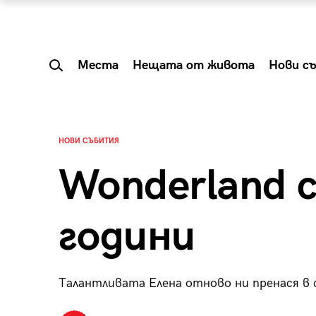
Места
Нещата от живота
Нови с
НОВИ СЪБИТИЯ
Wonderland 
години
Талантливата Елена отново ни пренася в
 Shareable:
Summer Prelude: ка
лги вечери и
започва лятото в 