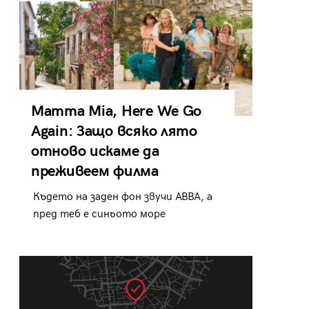
Mamma Mia, Here We Go
Again: Защо всяко лято
отново искаме да
преживеем филма
Където на заден фон звучи ABBA, а
пред теб е синьото море