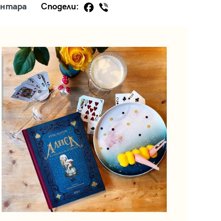
ентара
Сподели:
29
/29