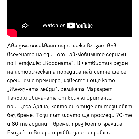
Два дългоочаквани персонажа влизат във
вселената на един от най-любимите сериали
по Нетфликс „Короната“. В четвъртия сезон
на историческата поредица най-сетне ще се
срещнем с премиера, известен още като
„Желязната лейди“, великата Маргарет
Тачър,и обичаната от всички британци
принцеса Даяна, която си отиде от този свят
без време. Този път шоуто ще проследи 70-те
и 80-те години – време, през което кралица
Елизабет Втора трябва да се справя с