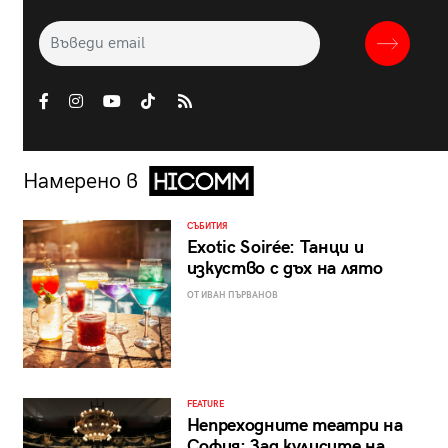
Намерено в
СЪБИТИЯ
Exotic Soirée: Танци и
изкуство с дъх на лято
ОТ ИВАН ПЪРВАНОВ
FEATURE
Непреходните театри на
София: Зад кулисите на