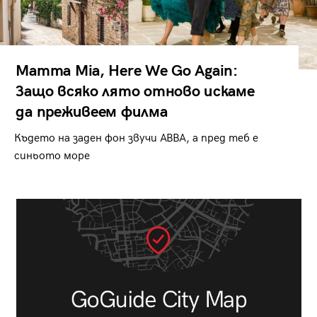
Mamma Mia, Here We Go Again:
Защо всяко лято отново искаме
да преживеем филма
Където на заден фон звучи ABBA, а пред теб е
синьото море