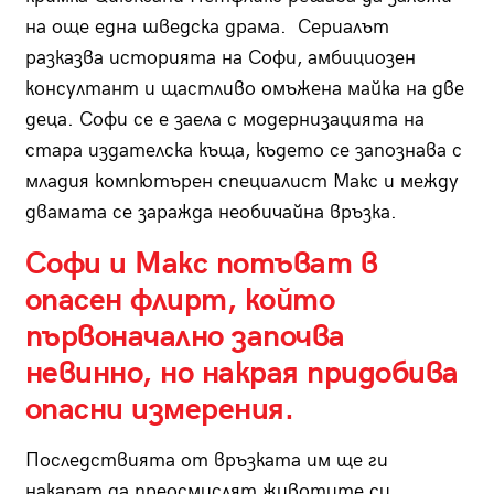
на още една шведска драма. Сериалът
разказва историята на Софи, амбициозен
консултант и щастливо омъжена майка на две
деца. Софи се е заела с модернизацията на
стара издателска къща, където се запознава с
младия компютърен специалист Макс и между
двамата се заражда необичайна връзка.
Софи и Макс потъват в
опасен флирт, който
първоначално започва
невинно, но накрая придобива
опасни измерения.
Последствията от връзката им ще ги
накарат да преосмислят животите си.