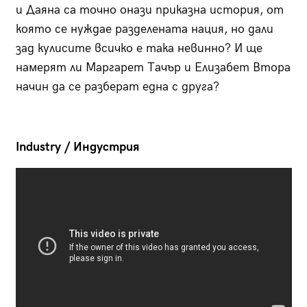
и Даяна са точно онази приказна история, от
която се нуждае разделената нация, но дали
зад кулисите всичко е така невинно? И ще
намерят ли Маргарет Тачър и Елизабет Втора
начин да се разберат една с друга?
Industry /
Индустрия