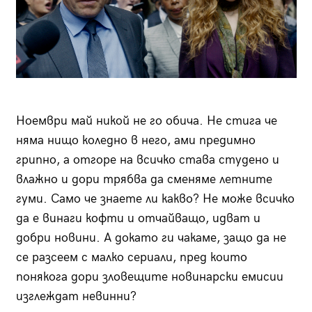
Ноември май никой не го обича. Не стига че
няма нищо коледно в него, ами предимно
грипно, а отгоре на всичко става студено и
влажно и дори трябва да сменяме летните
гуми. Само че знаете ли какво? Не може всичко
да е винаги кофти и отчайващо, идват и
добри новини. А докато ги чакаме, защо да не
се разсеем с малко сериали, пред които
понякога дори зловещите новинарски емисии
изглеждат невинни?