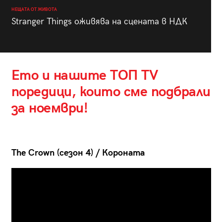
НЕЩАТА ОТ ЖИВОТА
Stranger Things оживява на сцената в НДК
Ето и нашите ТОП ТV
поредици, които сме подбрали
за ноември!
The Crown
(сезон 4
) / Короната