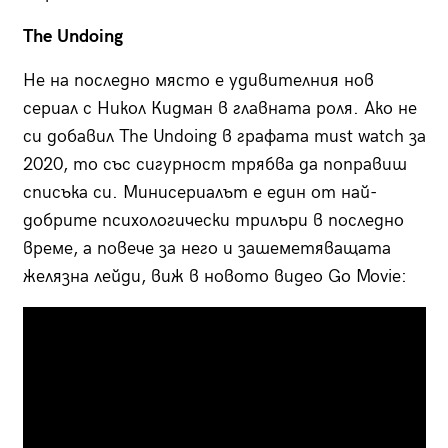
The Undoing
Не на последно място е удивителния нов
сериал с Никол Кидман в главната роля. Ако не
си добавил The Undoing в графата must watch за
2020, то със сигурност трябва да поправиш
списъка си. Минисериалът е един от най-
добрите психологически трилъри в последно
време, а повече за него и зашеметяващата
желязна лейди, виж в новото видео Go Movie: