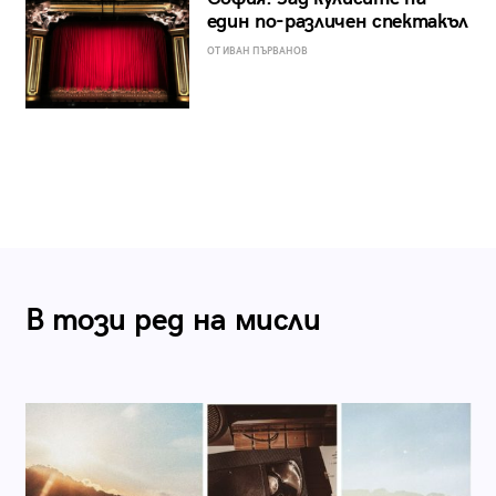
един по-различен спектакъл
ОТ ИВАН ПЪРВАНОВ
В този ред на мисли