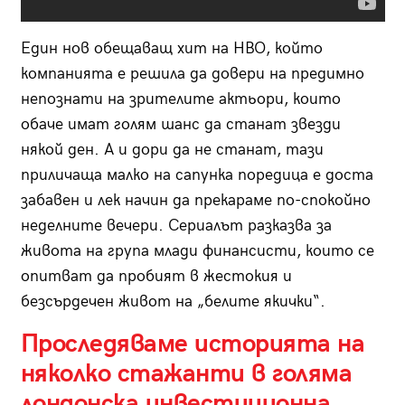
Един нов обещаващ хит на HBO, който
компанията е решила да довери на предимно
непознати на зрителите актьори, които
обаче имат голям шанс да станат звезди
някой ден. А и дори да не станат, тази
приличаща малко на сапунка поредица е доста
забавен и лек начин да прекараме по-спокойно
неделните вечери. Сериалът разказва за
живота на група млади финансисти, които се
опитват да пробият в жестокия и
безсърдечен живот на „белите якички“.
Проследяваме историята на
няколко стажанти в голяма
лондонска инвестиционна