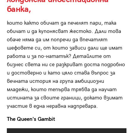
банка,
които както обичат да печелят пари, така
обичат и да купонясват жестоко. Дали това
обаче няма да им попречи да впечатлят
шефовете си, от които зависи дали ще имат
работа и за по-нататък? Детайлите от
бизнес света ни се разкриват доста подробно
и достоверно и като цяло става въпрос за
вечната история на група амбициозни
младежи, които тепърва трябва да научат
истината за своите граници, докато взимат
участие в една неравна надпревара.
The Queen's Gambit