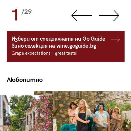
1
/29
Избери от специалната ни Go Guide
вино селекция на wine.goguide.bg
Grape expectations - great taste!
Любопитно