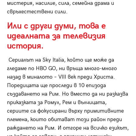
мистерия, насилие, сила, семейна драма и
свръхестествени сили.
Или с други думи, това е
идеалната за телевизия
история.
Сериалът на Sky Italia, който ще може да
гледаме по HBO GO, ни връща много-много
назад в миналото – VIII век преди Христа.
Поредицата ще проследи в 10 епизода
създаването на Рим. Но вместо да ни разказва
приказката за Ромул, Рем и вълчицата,
сериите са фокусирани върху примитивните
племена, които обитават този район преди
раждането на Рим. И отгоре на всичко езикът,