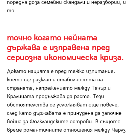
поредна доза семейни скандали и неразбории, и
то
точно когато нейната
държава е изправена пред
сериозна икономическа криза.
Докато нацията е пред тежко изпитание,
което ще разклати стабилността на
страната, напрежението между Тачър и
Кралицата продължава да расте. Тези
обстоятелства се усложняват още повече,
след като държавата е принудена да започне
война за Фолкландските острови. В същото
време романтичните отношения между Чарлз