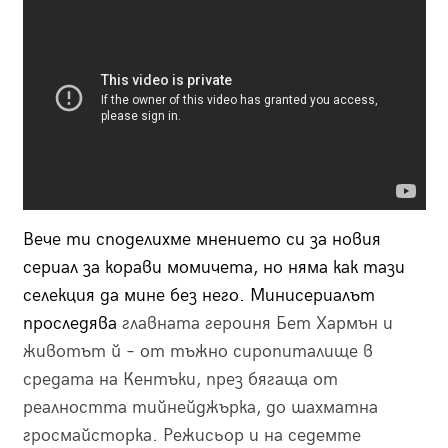
Вече ти споделихме мнението си за новия
сериал за корави момичета, но няма как тази
селекция да мине без него. Минисериалът
проследява
главната героиня Бет Хармън и
животът й – от
тъжно сиропиталище в
средата на Кентъки, през бягаща от
реалността тийнейджърка, до шахматна
гросмайсторка.
Режисьор и на седемте