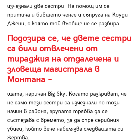
изчезнали две сестри. На помощ им се
притича и бившето ченге и съпруга на Коуди
Джени, с която той въобще не се разбира.
Подозира се, че двете сестри
са били отвлечени от
тираджия на отдалечена и
зловеща магистрала в
Монтана –
щата, наричан Big Sky. Когато разкриват, че
не само тези сестри са изчезнали по този
начин в района, групата трябва да се
състезава с времето, за да спре серийния
убиец, който вече набелязва следващата си
жертва.