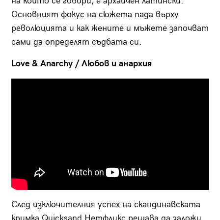
на който се говори, е архаичен латински.
Основният фокус на сюжета пада върху
революцията и как жените и мъжете започват
сами да определят съдбата си.
Love & Anarchy / Любов и анархия
След изключителния успех на скандинавската
кримка Quicksand Нетфликс решава да заложи