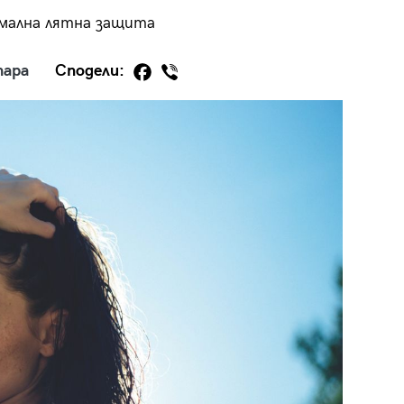
имална лятна защита
тара
Сподели:
29
/29