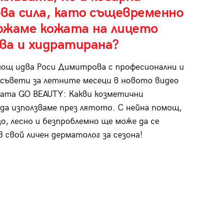
ева сила, като същевременно
ржаме кожата на лицето
ва и хидратирана?
мощ идва Роси Димитрова с професионални и
съвети за летните месеци в новото видео
ата GO BEAUTY: Какви козметични
да използваме през лятото. С нейна помощ,
зо, лесно и безпроблемно ще може да се
в свой личен дерматолог за сезона!