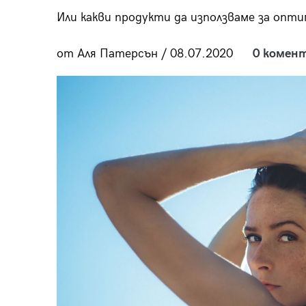
пания
Или какви продукти да използваме за опт
от Аля Патерсън / 08.07.2020
0 комен
28
/29