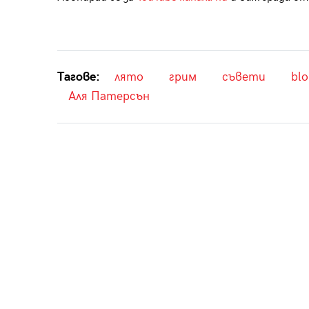
Тагове:
лято
грим
съвети
blo
Аля Патерсън