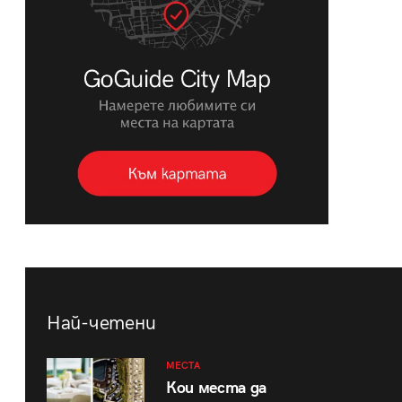
Най-четени
МЕСТА
Кои места да