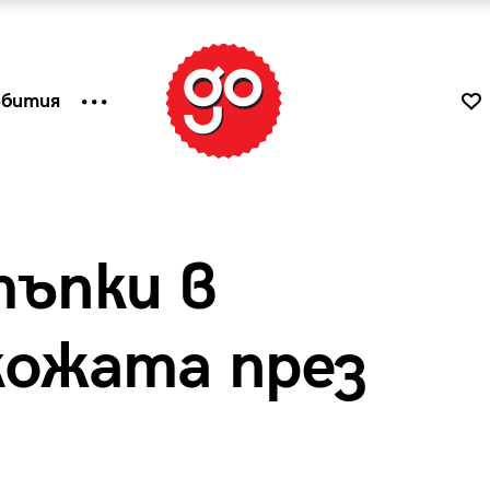
ъбития
тъпки в
кожата през
к
Tender is the Wine – Какво
чаша
се пие на Лазурния бряг