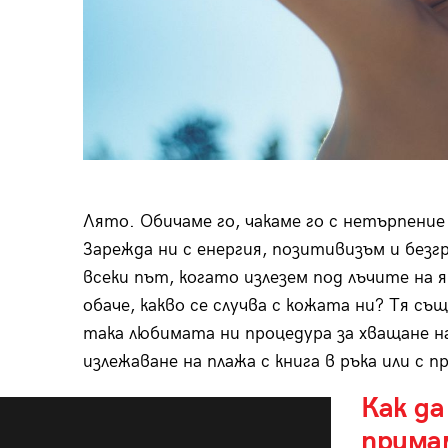
Лято. Обичаме го, чакаме го с нетърпение 
Зарежда ни с енергия, позитивизъм и без
всеки път, когато излезем под лъчите на 
обаче, какво се случва с кожата ни? Тя съ
така любимата ни процедура за хващане на
излежаване на плажа с книга в ръка или с 
Как да
примам