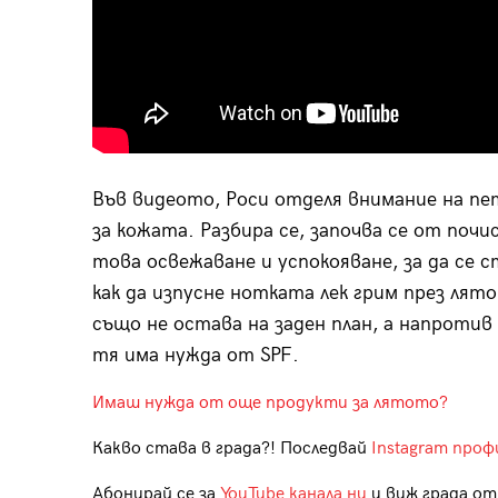
Във видеото, Роси отделя внимание на п
за кожата. Разбира се, започва се от поч
това освежаване и успокояване, за да се 
как да изпусне нотката лек грим през лят
също не остава на заден план, а напротив
тя има нужда от SPF.
Имаш нужда от още продукти за лятото?
Какво става в града?! Последвай
Instagram проф
Абонирай се за
YouTube канала ни
и виж града отб