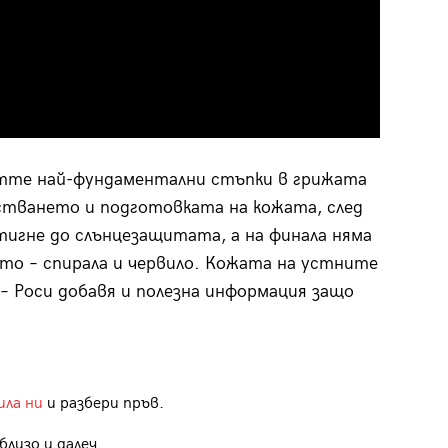
етте най-фундаментални стъпки в грижата
истването и подготовката на кожата, след
стигне до слънцезащитата, а на финала няма
ото – спирала и червило. Кожата на устните
 – Роси добавя и полезна информация защо
ила ни
и разбери пръв.
лизо и далеч.