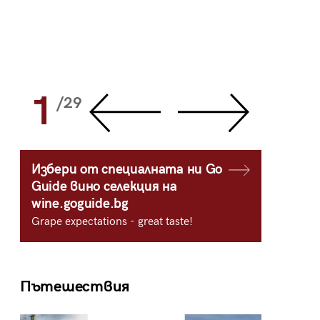
1
2
/29
/
Избери от специалната ни Go
Guide вино селекция на
wine.goguide.bg
Grape expectations - great taste!
Пътешествия