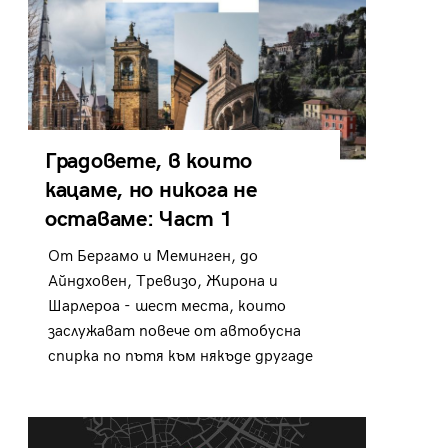
Градовете, в които
кацаме, но никога не
оставаме: Част 1
От Бергамо и Меминген, до
Айндховен, Тревизо, Жирона и
Шарлероа - шест места, които
заслужават повече от автобусна
спирка по пътя към някъде другаде