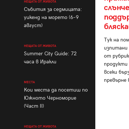
НЕЩАТА ОТ ЖИВОТА
слънч
Събития за седмицата:
поддъ
уикенд на морето (6–9
бляска
август)
Тук на по
НЕЩАТА ОТ ЖИВОТА
изпитани 
Summer City Guide: 72
от рубрик
часа в Иракли
продукти 
всеки бър
превърне 
МЕСТА
Кои места да посетиш по
Южното Черноморие
(Част II)
НЕЩАТА ОТ ЖИВОТА