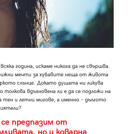
всяка година, искаме никога да не свършва.
грижни мечти за хубавите неща от живота
яркото слънце. Докато душата ни ликува
що толкова вдъхновена ли е да се подложи на
 тен и летни мигове, а именно – дългото
приятели?
 се предпазим от
ливата, но и коварна