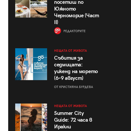
посетиш по
Южното
Черноморие (Част
II)
РЕДАКТОРИТЕ
НЕЩАТА ОТ ЖИВОТА
Събития за
седмицата:
уикенд на морето
(6–9 август)
ОТ КРИСТИЯНА БУРДЕВА
НЕЩАТА ОТ ЖИВОТА
Summer City
Guide: 72 часа в
Иракли