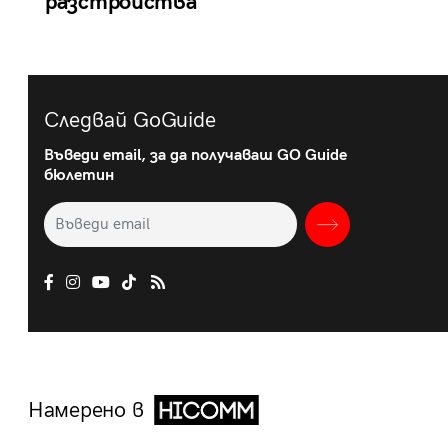
разстройства
Следвай GoGuide
Въведи email, за да получаваш GO Guide
бюлетин
Намерено в