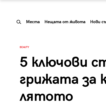
Места
Нещата от живота
Нови с
BEAUTY
5 ключови с
грижата за 
лятото
 Shareable:
Summer Prelude: ка
лги вечери и
започва лятото в 