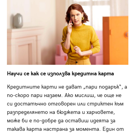
Научи се как се използва кредитна карта
Кредитните карти не дават „пари подарък“, а
по-скоро пари назаем. Ако мислиш, че още не
си достатъчно отговорен или стриктен към
разпределянето на бюджета и харчовете,
може би е по-добре да оставиш идеята за
такава карта настрана за момента. Един от