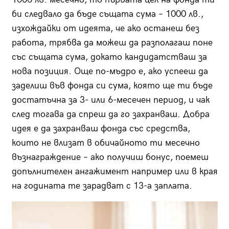
би следвало да бъде същата сума – 1000 лв.,
изхождайки от идеята, че ако останеш без
работа, трябва да можеш да разполагаш поне
със същата сума, докато кандидатстваш за
нова позиция. Още по-мъдро е, ако успееш да
заделиш във фонда си сума, която ще ти бъде
достатъчна за 3- или 6-месечен период, и чак
след тогава да спреш да го захранваш. Добра
идея е да захранваш фонда със средства,
които не влизат в обичайното ти месечно
възнаграждение – ако получиш бонус, поемеш
допълнителен ангажимент например или в края
на годината те зарадват с 13-а заплата.