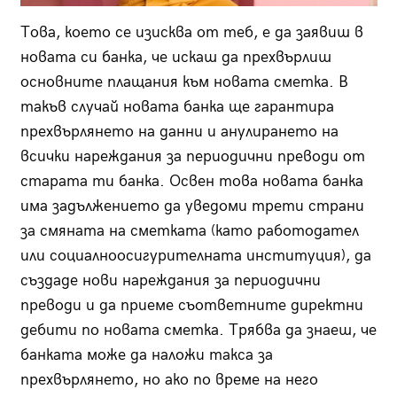
Това, което се изисква от теб, е да заявиш в
новата си банка, че искаш да прехвърлиш
основните плащания към новата сметка. В
такъв случай новата банка ще гарантира
прехвърлянето на данни и анулирането на
всички нареждания за периодични преводи от
старата ти банка. Освен това новата банка
има задължението да уведоми трети страни
за смяната на сметката (като работодател
или социалноосигурителната институция), да
създаде нови нареждания за периодични
преводи и да приеме съответните директни
дебити по новата сметка. Трябва да знаеш, че
банката може да наложи такса за
прехвърлянето, но ако по време на него