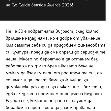
на Go Guide Seaside Awards 2026!
Не че 30 е повратната възраст, след която
връщане назад няма, но е добре от уважение
към самите себе си да придобием финансовата
си култура, преди да сме опрели до сериозните
неща. Много по-вероятно е да останем без
работа за по-дълго време (когато вече не
можем да вземем пари от родителите си), да
се наложи да спестяваме за жилище, за
домакински разходи и за съжаление – болести,
едва след като преминем определена възраст.
Разбира се, колкото по-рано се научим да
боравим с парите си и да знаем правата и