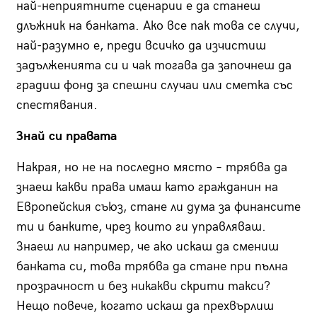
най-неприятните сценарии е да станеш
длъжник на банката. Ако все пак това се случи,
най-разумно е, преди всичко да изчистиш
задълженията си и чак тогава да започнеш да
градиш фонд за спешни случаи или сметка със
спестявания.
Знай си правата
Накрая, но не на последно място – трябва да
знаеш какви права имаш като гражданин на
Европейския съюз, стане ли дума за финансите
ти и банките, чрез които ги управляваш.
Знаеш ли например, че ако искаш да смениш
банката си, това трябва да стане при пълна
прозрачност и без никакви скрити такси?
Нещо повече, когато искаш да прехвърлиш