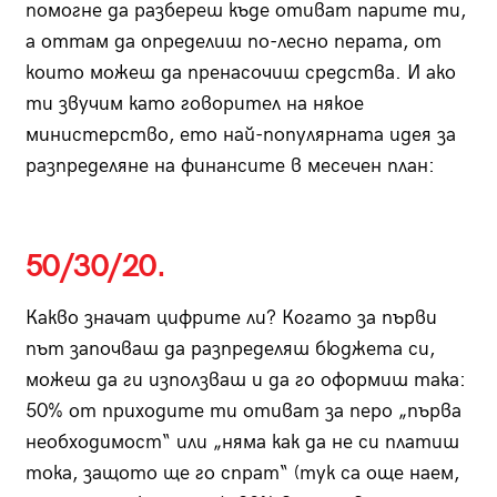
помогне да разбереш къде отиват парите ти,
а оттам да определиш по-лесно перата, от
които можеш да пренасочиш средства. И ако
ти звучим като говорител на някое
министерство, ето най-популярната идея за
разпределяне на финансите в месечен план:
50/30/20.
Какво значат цифрите ли? Когато за първи
път започваш да разпределяш бюджета си,
можеш да ги използваш и да го оформиш така:
50% от приходите ти отиват за перо „първа
необходимост“ или „няма как да не си платиш
тока, защото ще го спрат“ (тук са още наем,