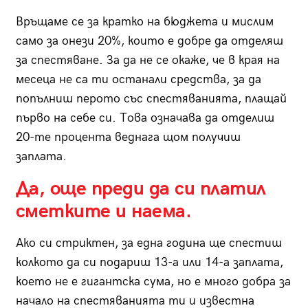
Връщаме се за кратко на бюджета и мислим
само за онези 20%, които е добре да отделяш
за спестяване. За да не се окаже, че в края на
месеца не са ти останали средства, за да
попълниш перото със спестяванията, плащай
първо на себе си. Това означава да отделиш
20-те процента веднага щом получиш
заплата.
Да, още преди да си платил
сметките и наема.
Ако си стриктен, за една година ще спестиш
колкото да си подариш 13-а или 14-а заплата,
което не е гигантска сума, но е много добра за
начало на спестяванията ти и известна