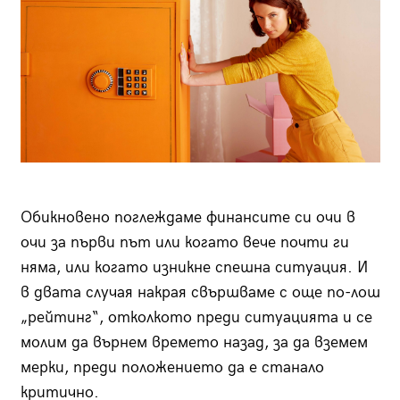
Обикновено поглеждаме финансите си очи в
очи за първи път или когато вече почти ги
няма, или когато изникне спешна ситуация. И
в двата случая накрая свършваме с още по-лош
„рейтинг“, отколкото преди ситуацията и се
молим да върнем времето назад, за да вземем
мерки, преди положението да е станало
критично.