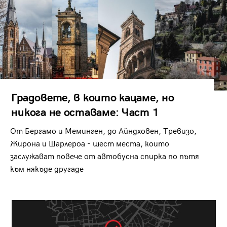
Градовете, в които кацаме, но
никога не оставаме: Част 1
От Бергамо и Меминген, до Айндховен, Тревизо,
Жирона и Шарлероа - шест места, които
заслужават повече от автобусна спирка по пътя
към някъде другаде