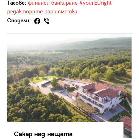
Тагове:
финанси
банкиране
#yourEUright
редакторите
пари
сметка
Сподели:
Сакар над нещата