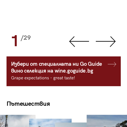
1
/29
Избери от специалната ни Go Guide
вино селекция на wine.goguide.bg
Grape expectations - great taste!
Пътешествия