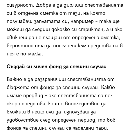
сигурност. Добре е да държиш спестяванията
си в отделна сметка от тази, на която
получаваш заплатата си, например – така ще
можеш да следиш доколко си стриктен, а и ако
свикнеш да не плащаш от определена сметка,
вероятността да посегнеш към средствата в
нея е по-малка.
Създай си личен фонд за спешни случаи
Важно е да разграничиш спестяванията от
бюджета от фонда за спешни случаи. Какво
имаме предвид – ако спестяванията са по-
скоро средства, които впоследствие да
вложиш в нещо или да използваш за
удоволствие след определен период, то във
фонда за спешни случаи са заделени пари,