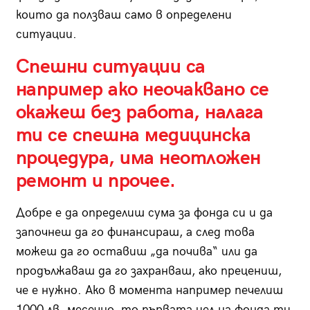
които да ползваш само в определени
ситуации.
Спешни ситуации са
например ако неочаквано се
окажеш без работа, налага
ти се спешна медицинска
процедура, има неотложен
ремонт и прочее.
Добре е да определиш сума за фонда си и да
започнеш да го финансираш, а след това
можеш да го оставиш „да почива“ или да
продължаваш да го захранваш, ако прецениш,
че е нужно. Ако в момента например печелиш
1000 лв. месечно, то първата цел на фонда ти