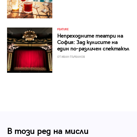
FEATURE
Непреходните театри на
София: Зад кулисите на
един по-различен спектакъл
ОТ ИВАН ПЪРВАНОВ
В този ред на мисли