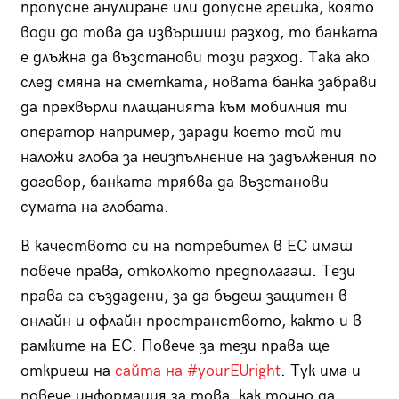
пропусне анулиране или допусне грешка, която
води до това да извършиш разход, то банката
е длъжна да възстанови този разход. Така ако
след смяна на сметката, новата банка забрави
да прехвърли плащанията към мобилния ти
оператор например, заради което той ти
наложи глоба за неизпълнение на задължения по
договор, банката трябва да възстанови
сумата на глобата.
В качеството си на потребител в ЕС имаш
повече права, отколкото предполагаш. Тези
права са създадени, за да бъдеш защитен в
онлайн и офлайн пространството, както и в
рамките на ЕС. Повече за тези права ще
откриеш на
сайта на
#yourEUright
. Тук има и
повече информация за това, как точно да