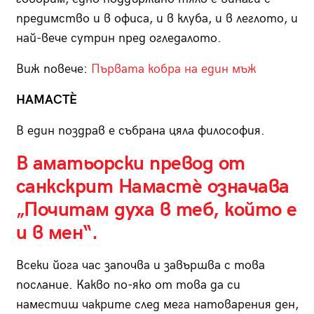
предимство и в офиса, и в клуба, и в леглото, и
най-вече сутрин пред огледалото.
Виж повече:
Първата кобра на един мъж
НАМАСТЀ
В един поздрав е събрана цяла философия.
В аматьорски превод от
санкскрит Намастѐ означава
„Почитам духа в теб, който е
и в мен“.
Всеки йога час започва и завършва с това
послание. Какво по-яко от това да си
наместиш чакрите след мега натоварения ден,