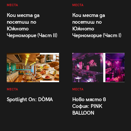
МЕСТА
МЕСТА
Кои места да
Кои места да
посетиш по
посетиш по
Южното
Южното
Черноморие (Част II)
Черноморие (Част I)
МЕСТА
МЕСТА
Spotlight On: DÒMA
Ново място в
София: PINK
BALLOON