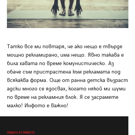
Татко все ми повтаря, че ако нещо е твърде
мощно рекламирано, има нещо. Явно такава е
била хавата по време комунистическо. Аз
обаче съм пристрастена към рекламата под
всякаква форма. Още от ранна детска възраст
адски много се ядосвах, когато някой ми шуми
по време на рекламния блок. Я се засрамете
малко! Инфото е важно!
НЕЩАТА ОТ ЖИВОТА