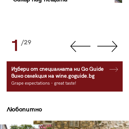
1
/29
Избери от специалната ни Go Guide
вино селекция на wine.goguide.bg
Grape expectations - great taste!
Любопитно