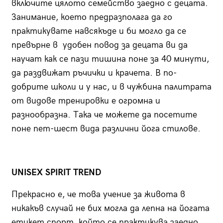
включите цялото семейство заедно с децата.
Занимание, което предразполага да го
практикувате навсякъде и би могло да се
превърне в удобен повод за децата ви да
научат как се пази тишина поне за 40 минути,
да раздвижат ръчички и крачета. В по-
добрите школи и у нас, и в чужбина палитрата
от видове тренировки е огромна и
разнообразна. Така че можете да посетите
поне пет-шест вида различни йога стилове.
UNISEX
SPIRIT
TREND
Прекрасно е, че това учение за живота в
никакъв случай не бих могла да лепна на йогата
етикет спорт, който се практикува заедно