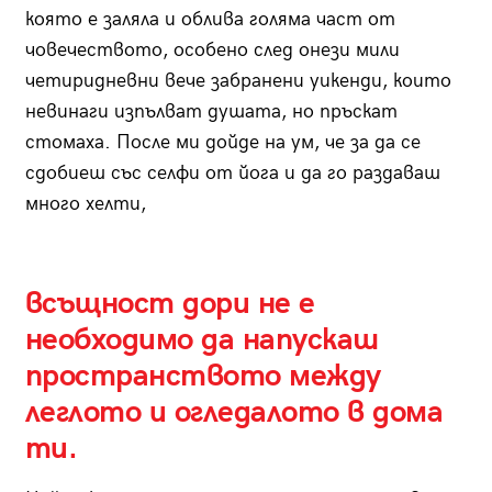
която е заляла и облива голяма част от
човечеството, особено след онези мили
четиридневни вече забранени уикенди, които
невинаги изпълват душата, но пръскат
стомаха. После ми дойде на ум, че за да се
сдобиеш със селфи от йога и да го раздаваш
много хелти,
всъщност дори не е
необходимо да напускаш
пространството между
леглото и огледалото в дома
ти.