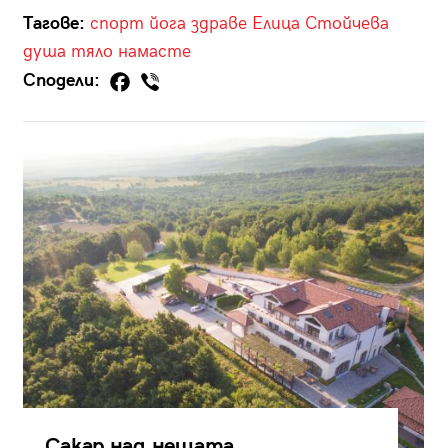
Тагове:
спорт
йога
здраве
Елица Стойчева
душа
тяло
намасте
Сподели:
Сакар над нещата