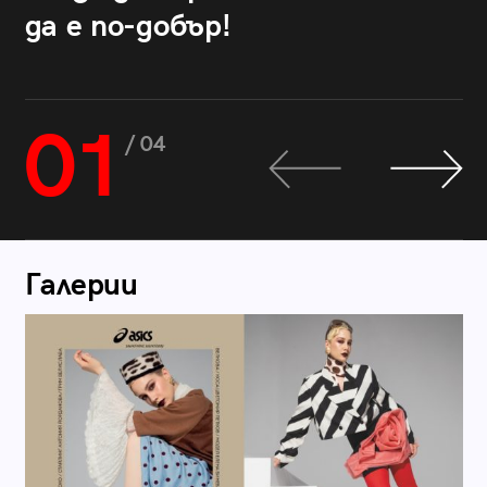
да е по-добър!
01
/ 04
Галерии