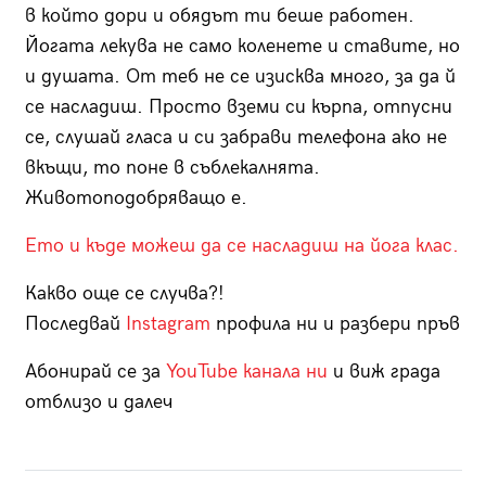
в който дори и обядът ти беше работен.
Йогата лекува не само коленете и ставите, но
и душата. От теб не се изисква много, за да й
се насладиш. Просто вземи си кърпа, отпусни
се, слушай гласа и си забрави телефона ако не
вкъщи, то поне в съблекалнята.
Животоподобряващо е.
Ето и къде можеш да се насладиш на йога клас.
Какво още се случва?!
Последвай
Instagram
профила ни и разбери пръв
Абонирай се за
YouTube канала ни
и виж града
отблизо и далеч