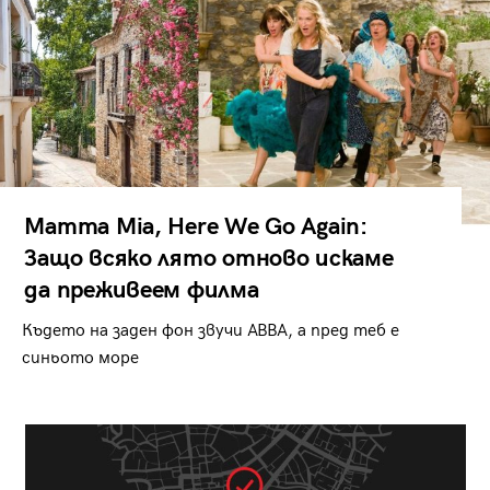
Mamma Mia, Here We Go Again:
Защо всяко лято отново искаме
да преживеем филма
Където на заден фон звучи ABBA, а пред теб е
синьото море