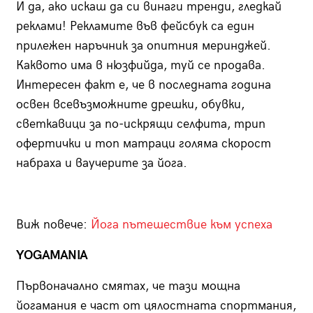
И да, ако искаш да си винаги тренди, гледкай
реклами! Рекламите във фейсбук са един
прилежен наръчник за опитния меринджей.
Каквото има в нюзфийда, туй се продава.
Интересен факт е, че в последната година
освен всевъзможните дрешки, обувки,
светкавици за по-искрящи селфита, трип
офертички и топ матраци голяма скорост
набраха и ваучерите за йога.
Виж повече:
Йога пътешествие към успеха
YOGAMANIA
Първоначално смятах, че тази мощна
йогамания е част от цялостната спортмания,