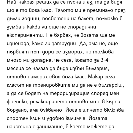
Най-накрая реших да се пусна и аз, та да видя
що е то йога клас. Тялото ми е преминало през
дълги години, посветени на балет, по-малко в
зумба и какви ли още не спорадични
експерименти. Не вярвах, че йогата ще ме
изненада, камо ли затрудни. Да, ама не, още
първият път дори се изморих, но толкова
много ми допадна, че сега, когато за 3-4
месеца се налага да бъда извън България,
отново намерих своя йога клас. Макар сега
гласът на тренировките ми да не е български,
а да се водят на тероризиращия според мен
френски, релаксирането отново ми е в кърпа
вързано, ама буквално. Йога екипчето включва
спортен клин и удобно килимче. Йогата
наистина е занимание, в което можете да