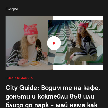
Следва
НЕЩАТА ОТ ЖИВОТА
City Guide: Водим те на кафе,
донъти и коктейли във или
близо до парк – май няма как