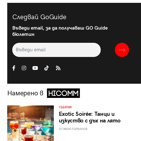
Следвай GoGuide
Въведи email, за да получаваш GO Guide
бюлетин
Намерено в
СЪБИТИЯ
Exotic Soirée: Танци и
изкуство с дъх на лято
ОТ ИВАН ПЪРВАНОВ