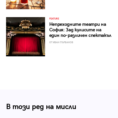
FEATURE
Непреходните театри на
София: Зад кулисите на
един по-различен спектакъл
ОТ ИВАН ПЪРВАНОВ
В този ред на мисли