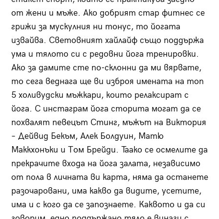
от жени и мъже. Ако добрият стар фитнес се
грижи за мускулния ни тонус, то йогата
извайва. Световният хайлайф също поддържа
ума и тялото си с редовни йога тренировки.
Ако за дамите сте по-склонни да ми вярвате,
то сега веднага ще ви изброя имената на топ
5 холивудски мъжкари, които релаксират с
йога. С инстаграм йога сторита могат да се
похвалят певецът Стинг, мъжът на Виктория
– Дейвид Бекъм, Алек Болдуин, Матю
Маккхонъки и Том Брейди. Taако се осмелите да
прекрачите входа на йога залата, независимо
от пола в личната ви карта, няма да останете
разочаровани, има какво да видите, усетите,
има и с кого да се запознаете. Каквото и да си
говорим, едно поддържано тяло е винаги с