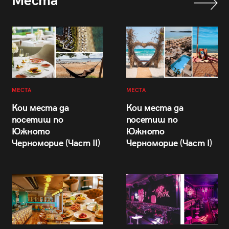
Места
МЕСТА
МЕСТА
Кои места да
Кои места да
посетиш по
посетиш по
Южното
Южното
Черноморие (Част II)
Черноморие (Част I)