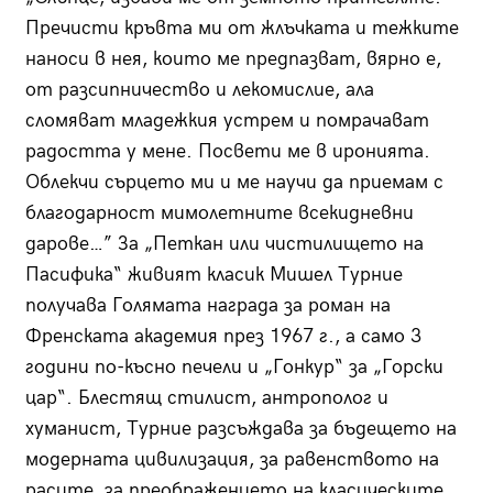
Пречисти кръвта ми от жлъчката и тежките
наноси в нея, които ме предпазват, вярно е,
от разсипничество и лекомислие, ала
сломяват младежкия устрем и помрачават
радостта у мене. Посвети ме в иронията.
Облекчи сърцето ми и ме научи да приемам с
благодарност мимолетните всекидневни
дарове…” За „Петкан или чистилището на
Пасифика“ живият класик Мишел Турние
получава Голямата награда за роман на
Френската академия през 1967 г., а само 3
години по-късно печели и „Гонкур“ за „Горски
цар“. Блестящ стилист, антрополог и
хуманист, Турние разсъждава за бъдещето на
модерната цивилизация, за равенството на
расите, за преображението на класическите