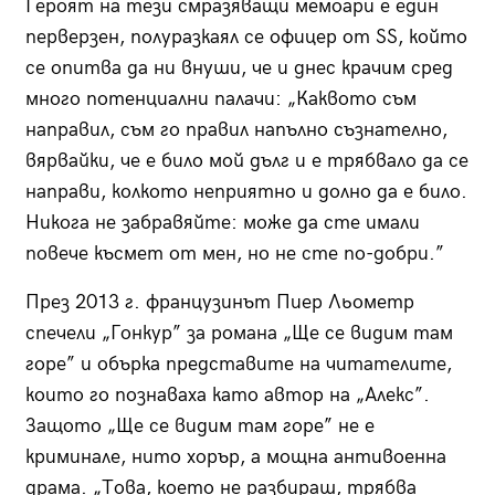
Героят на тези смразяващи мемоари е един
перверзен, полуразкаял се офицер от SS, който
се опитва да ни внуши, че и днес крачим сред
много потенциални палачи: „Каквото съм
направил, съм го правил напълно съзнателно,
вярвайки, че е било мой дълг и е трябвало да се
направи, колкото неприятно и долно да е било.
Никога не забравяйте: може да сте имали
повече късмет от мен, но не сте по-добри.”
През 2013 г. французинът Пиер Льометр
спечели „Гонкур” за романа „Ще се видим там
горе” и обърка представите на читателите,
които го познаваха като автор на „Алекс”.
Защото „Ще се видим там горе” не е
криминале, нито хорър, а мощна антивоенна
драма. „Това, което не разбираш, трябва