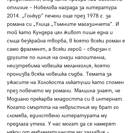
отличие – Нобелова награда за литература
2014. „Гонкур” печели още през 1978 г. за
романа си „Улица „Тъмните магазинчета”. И
той като Кундера цял живот пише една и
съща безкрайна творба, в която всеки роман е
само фрагмент, а всеки герой – свързан с
другите по линия на онази напоителна,
неизтребима човешка меланхолия, която
пронизва всяка човешка съдба. Темата за
ужасите на Холокоста лъкатуши като спомен
през повечето му романи. Малцина знаят, че
Модиано прекарва младостта си в интернат.
Когато смъртта на невръстния му брат го
сломява, единствено литературата му
предлага утеха. У нас могат да се намерят
някои от емблематичните му заглавия –