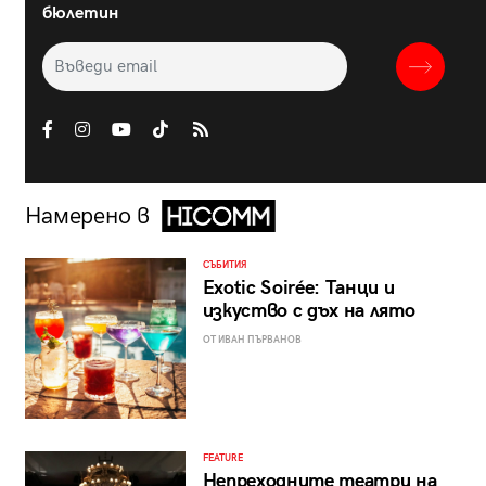
бюлетин
Намерено в
СЪБИТИЯ
Exotic Soirée: Танци и
изкуство с дъх на лято
ОТ ИВАН ПЪРВАНОВ
FEATURE
Непреходните театри на