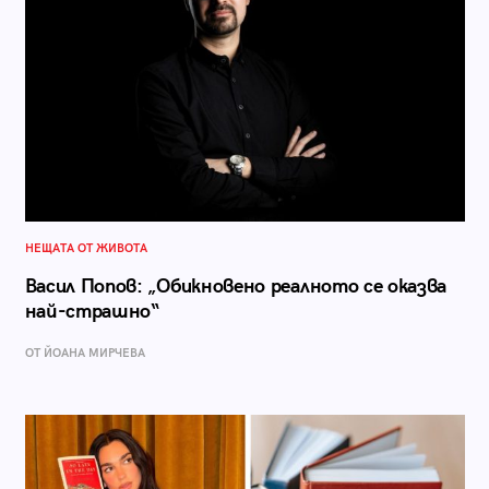
НЕЩАТА ОТ ЖИВОТА
Васил Попов: „Обикновено реалното се оказва
най-страшно“
ОТ ЙОАНА МИРЧЕВА