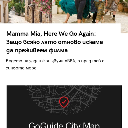
Mamma Mia, Here We Go Again:
Защо всяко лято отново искаме
да преживеем филма
Където на заден фон звучи ABBA, а пред теб е
синьото море