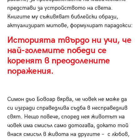
представи за устройството на света.
Книгите му съживяват библейски образи,
актуализират митове, формулират парадокси:
Историята твърдо ни учи, че
най-големите победи се
коренят в преодолените
поражения.
Симон дьо Бовоар вярва, че човек не може да
си изгради справедлива съдба в несправедлив
свят. Нещо повече, според нея животът на
човек има смисъл само дотогава, докато той
внася смисъл в живота на другите – с любов,