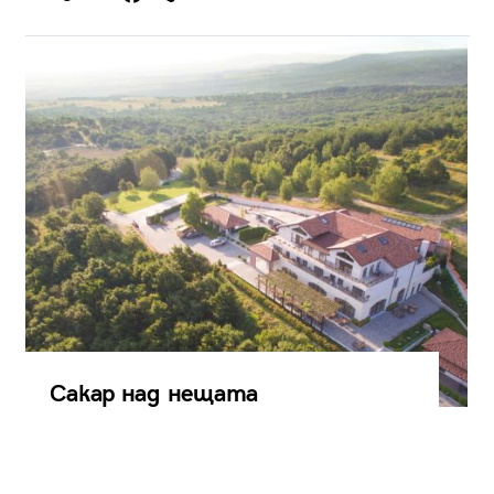
Сакар над нещата