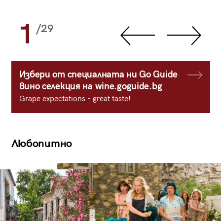
1
/29
Избери от специалната ни Go Guide
вино селекция на wine.goguide.bg
Grape expectations - great taste!
Любопитно