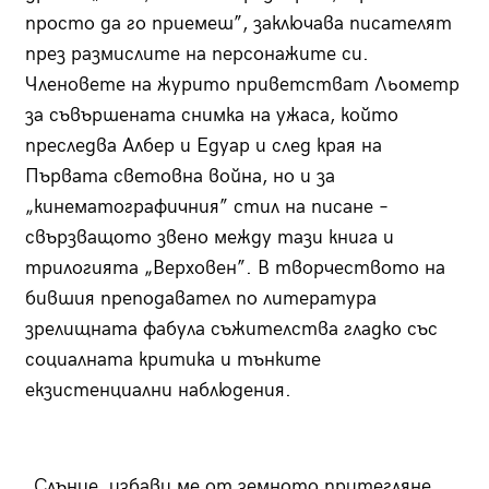
просто да го приемеш”, заключава писателят
през размислите на персонажите си.
Членовете на журито приветстват Льометр
за съвършената снимка на ужаса, който
преследва Албер и Едуар и след края на
Първата световна война, но и за
„кинематографичния” стил на писане –
свързващото звено между тази книга и
трилогията „Верховен”. В творчеството на
бившия преподавател по литература
зрелищната фабула съжителства гладко със
социалната критика и тънките
екзистенциални наблюдения.
„Слънце, избави ме от земното притегляне.