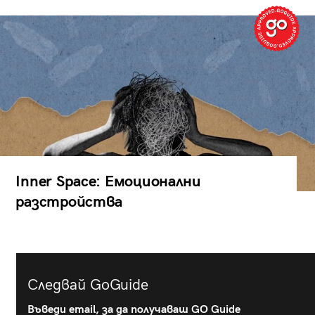
Inner Space: Емоционални
разстройства
Следвай GoGuide
Въведи email, за да получаваш GO Guide