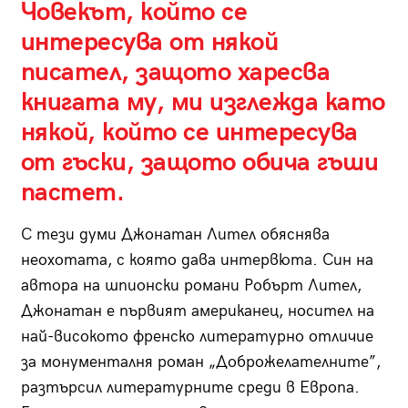
Човекът, който се
интересува от някой
писател, защото харесва
книгата му, ми изглежда като
някой, който се интересува
от гъски, защото обича гъши
пастет.
С тези думи Джонатан Лител обяснява
неохотата, с която дава интервюта. Син на
автора на шпионски романи Робърт Лител,
Джонатан е първият американец, носител на
най-високото френско литературно отличие
за монументалня роман „Доброжелателните”,
разтърсил литературните среди в Европа.