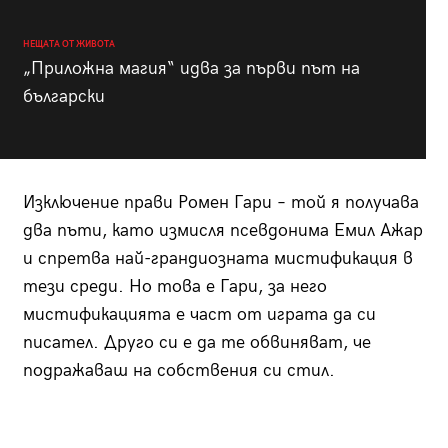
НЕЩАТА ОТ ЖИВОТА
„Приложна магия“ идва за първи път на
български
Изключение прави Ромен Гари – той я получава
два пъти, като измисля псевдонима Емил Ажар
и спретва най-грандиозната мистификация в
тези среди. Но това е Гари, за него
мистификацията е част от играта да си
писател. Друго си е да те обвиняват, че
подражаваш на собствения си стил.