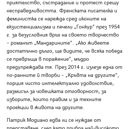
приятелство, състрадание и протест срещу
несправедливостта. Френската писателка и
феминистка се нарежда сред иконите на
екзистенциализма и печели „Гонкур” през 1954
г. за безусловния връх на своето творчество
– романът „Мандарините”. „Ако живеете
достатъчно дълго, ще видите, че всяка победа
се превръща в поражение”, мъдро
предупреждава тя. През 2014 г. излезе една от
по-ранните й творби – „Кръвта на другите”,
порция чисто интелектуално удоволствие,
размисъл за човешката отговорност, за
изборите, които правим и за техните
проекции в живота на другите.
Патрик Модиано едва ли се нуждае от
представяне, след като прибра най-високото