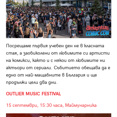
Посрещаме първия учебен ден не в класната
стая, а заобиколени от любимите си артисти
на комикси, както и с някои от любимите ни
актьори от сериали. Събитието обещава да е
едно от най-мащабните в България и ще
продължи цели два дни.
OUTLIER MUSIC FESTIVAL
15 септември, 15:30 часа, Маймунарника