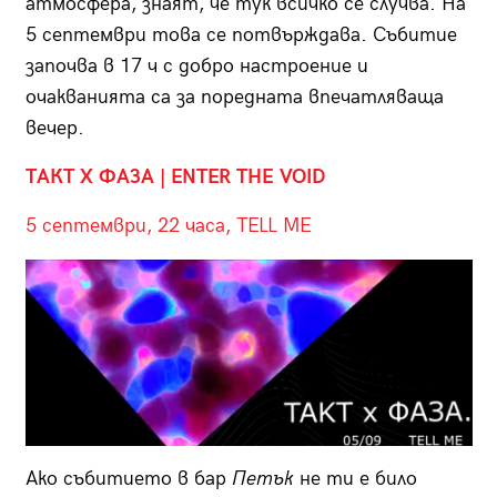
атмосфера, знаят, че тук всичко се случва. На
5 септември това се потвърждава. Събитие
започва в 17 ч с добро настроение и
очакванията са за поредната впечатляваща
вечер.
ТАКТ Х ФАЗА ­| ENTER THE VOID
5 септември, 22 часа, TELL ME
Ако събитието в бар
Петък
не ти е било