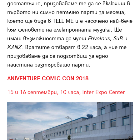
достатъчно, призоваваме те да се включиш в
първото ни силно петъчно парти за месеца,
което ще бъде в TELL ME и е насочено най-вече
към феновете на електронната музика. Ще
имаш възможността да чуеш
Frivolous
, SuB
и
KANZ
.
Вратите отварят в 22 часа, а ние те
призоваваме да се подготвиш за едно
наистина разтърсващо парти.
ANIVENTURE COMIC CON 2018
15 и 16 септември, 10 часа, Inter Expo Center