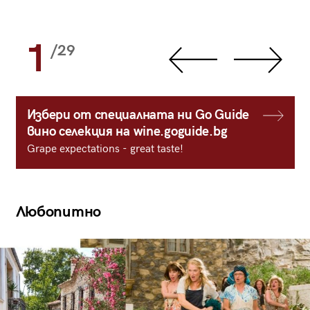
1
/29
Избери от специалната ни Go Guide
вино селекция на wine.goguide.bg
Grape expectations - great taste!
Любопитно