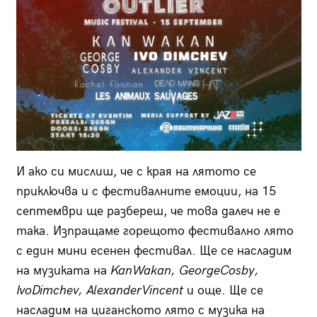
И ако си мислиш, че с края на лятото се
приключва и с фестивалните емоции, на 15
септември ще разбереш, че това далеч не е
така. Изпращаме горещото фестивално лято
с един мини есенен фестивал. Ще се насладим
на музиката на
Kan
Wakan
, George
Cosby
,
Ivo
Dimchev
, Alexander
Vincent
и още. Ще се
насладим на циганското лято с музика на