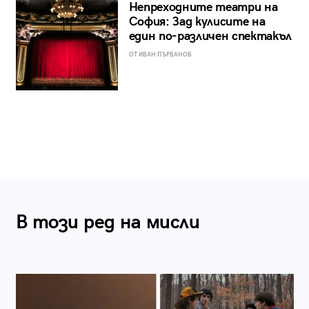
Непреходните театри на
София: Зад кулисите на
един по-различен спектакъл
ОТ ИВАН ПЪРВАНОВ
В този ред на мисли