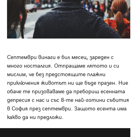
Септември винаги е бил месец, зареден с
много носталгия. Отпращаме лятото и си
мислим, че без предстоящите плажни
приключения животът ни ще бъде празен. Ние
обаче те призоваваме да пребориш есенната
депресия с нас и със 8-те най-готини събития
в София през септември. Защото есента има
какво да ни предложи.