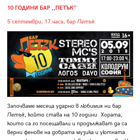
10 ГОДИНИ БАР ,,ПЕТЪК‘‘
5 септември, 17 часа, бар
Петък
Започваме месеца ударно в любимия ни бар
Петък
, който става на 10 години. Хората,
които са го посещавали и продължават да са
верни фенове на добрата музика и уютната