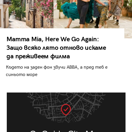
Mamma Mia, Here We Go Again:
Защо всяко лято отново искаме
да преживеем филма
Където на заден фон звучи ABBA, а пред теб е
синьото море