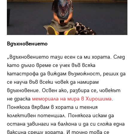
Вдъхновението
„Вдъхновението тази есен са ми хората. След
като дълго време се учех във всяка
катастрофа да виждам възможност, реших да
се науча във всеки човек да намирам
вдъхновение. Освен ако, разбира се, човекът
не драска
мемориала на мира в Хирошима
.
Понякога вярвам в хората и техния
колективен потенциал. Понякога искам да
остана завинаги на балкона и да си сложа една
ваксина срещу хората. И точно това се