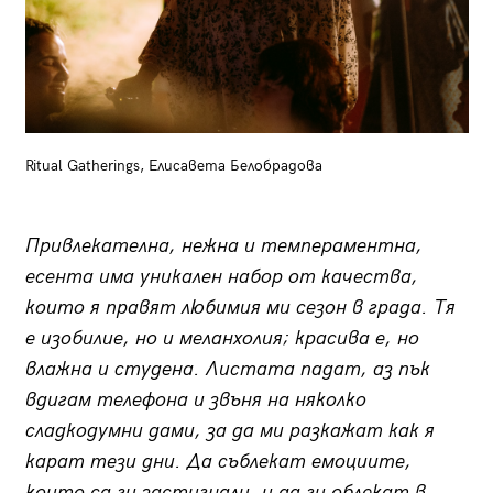
Ritual Gatherings, Елисавета Белобрадова
Привлекателна, нежна и темпераментна,
есента има уникален набор от качества,
които я правят любимия ми сезон в града. Тя
е изобилие, но и меланхолия; красива е, но
влажна и студена. Листата падат, аз пък
вдигам телефона и звъня на няколко
сладкодумни дами, за да ми разкажат как я
карат тези дни. Да съблекат емоциите,
които са ги застигнали, и да ги облекат в