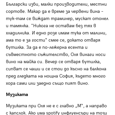
Български изби, малки производители, местни
сортове. Макар да е време за червени вина –
тук-там се виждат траминер, мускат отонел
и тамянка. "Никога не оставам без тях в
хладилника. И едно розе имам тука от малини,
ама то е за гости“ смее се, докато отваря
бутилка. За да е по-лежерна есента и
съвместното съжителство, Оля винаги носи
вино на майка си. Вечер се отваря бутилка,
сипват се чаши и се стои до късно на балкона
пред гледката на нощна София, където много
хора сами или заедно също пият вино.
Музиката
Музиката при Оля не е с главно „М“, а направо
с капслок. Ако има spotify инфлуенсъри на този