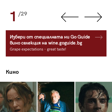
1
/29
Избери от специалната ни Go Guide
вино селекция на wine.goguide.bg
Grape expectations - great taste!
Кино