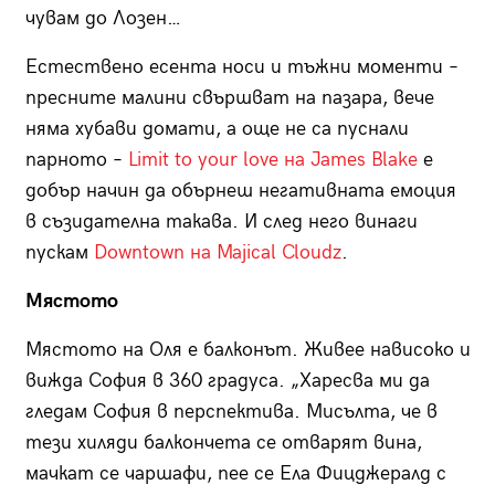
чувам до Лозен…
Естествено есента носи и тъжни моменти –
пресните малини свършват на пазара, вече
няма хубави домати, а още не са пуснали
парното –
Limit to your love на James Blake
е
добър начин да обърнеш негативната емоция
в съзидателна такава. И след него винаги
пускам
Downtown на Majical Cloudz
.
Мястото
Мястото на Оля е балконът. Живее нависоко и
вижда София в 360 градуса. „Харесва ми да
гледам София в перспектива. Мисълта, че в
тези хиляди балкончета се отварят вина,
мачкат се чаршафи, пее се Ела Фицджералд с