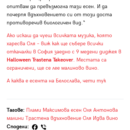
опитвам да превъзмогна тази есен. И да
почерпя вдъхновението си от този доста
противоречив биологичен вид.“
Ако искаш да чуеш всичката музика, която
харесва Оля – виж как ще събере всички
откачалки в София заедно с 9 медени диджея в
Halloween Trastena Takeover
. Местата са
ограничени, ще се лее малиново вино.
А каква е есента на Белослава, чети тук
Тагове:
Плами Максимова
есен
Оля Антонова
малини
Трастена
вдъхновение
Оля Идва
вино
Сподели: