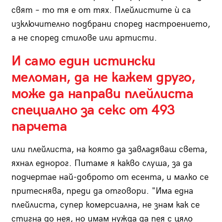
свят – то тя е от тях. Плейлистите ѝ са
изключително подбрани според настроението,
а не според стилове или артисти.
И само един истински
меломан, да не кажем друго,
може да направи плейлиста
специално за секс от 493
парчета
или плейлиста, на която да завладяваш света,
яхнал еднорог. Питаме я какво слуша, за да
подчертае най-доброто от есента, и малко се
притеснява, преди да отговори. "Има една
плейлиста, супер комерсиална, не знам как се
стигна до нея, но имам нужда да пея с цяло