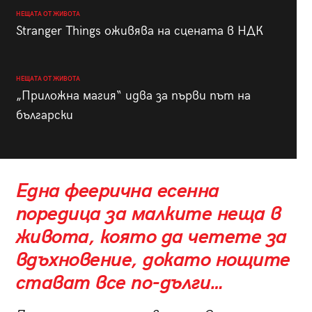
НЕЩАТА ОТ ЖИВОТА
Stranger Things оживява на сцената в НДК
НЕЩАТА ОТ ЖИВОТА
„Приложна магия“ идва за първи път на
български
Една феерична есенна
поредица за малките неща в
живота, която да четете за
вдъхновение, докато нощите
стават все по-дълги…