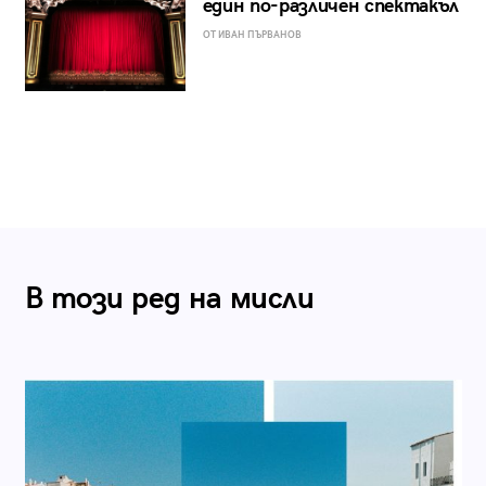
един по-различен спектакъл
ОТ ИВАН ПЪРВАНОВ
В този ред на мисли