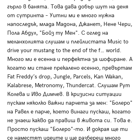
гърло в банята. Това дава добър шут на деня
от сутринта – Уитни ми е много нужна
напоследък, млада Мадона, Джанет, Нене Чери,
Пола Абдул, "Бойз ту Мен". С оглед на
меланхолията слушам и плейлистата Music to
drive your mustang to the end of the f… world.
Много ми е есенна и перфектна за шофиране. А
когато ми стане прекалено есенно, превъртам
Fat Freddy’s drop, Jungle, Parcels, Kan Wakan,
Kalabrese, Metronomy, Thundercat. Слушам Рут
Колева и Иво Димчев. В кризисни ситуации
пускам няколко важни парчета за мен: "Болеро"
на Равел е парче, което винаги пускаш, когато
не знаеш какво да правиш в живота си. Това е.
Просто пускаш "Болеро"-то. И докрая ще ти
се наместят идеите и ще разбереш много