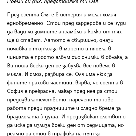
Поеми си дъх, представяме ти Оля.
През есента Оля е в истерия и меланхолия
едновременно. Стои пред гардероба и се чуди
да вади ли зимните ансамбли и колко от тях
ще ѝ стават. Лятото е свършило, онази
почивка с тюркоаза в морето и пясъка в
чинията е просто албум със снимки в облака, а
Витоша всеки ден се забулва все повече в
мъгла. И смог, разбира се. Оля има нюх за
фините прахови частици, вярва, че есента в
София е прекрасна, макар пред нея да стои
предизвикателството, наречено тонове
работа преди празниците и хладно време за
бразилската ѝ душа. И предизвикателството
да иска да излиза всеки ден от седмицата, но
реално да стои в трафика на път за