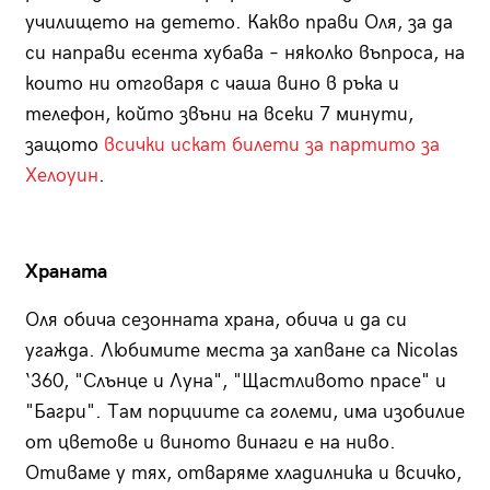
училището на детето. Какво прави Оля, за да
си направи есента хубава – няколко въпроса, на
които ни отговаря с чаша вино в ръка и
телефон, който звъни на всеки 7 минути,
защото
всички искат билети за
партито
за
Хелоуин
.
Храната
Оля обича сезонната храна, обича и да си
угажда. Любимите места за хапване са Nicolas
‘360, "Слънце и Луна", "Щастливото прасе" и
"Багри". Там порциите са големи, има изобилие
от цветове и виното винаги е на ниво.
Отиваме у тях, отваряме хладилника и всичко,