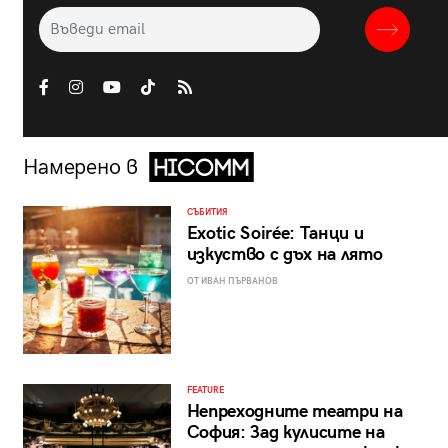
Намерено в
СЪБИТИЯ
Exotic Soirée: Танци и
изкуство с дъх на лято
ОТ ИВАН ПЪРВАНОВ
FEATURE
Непреходните театри на
София: Зад кулисите на