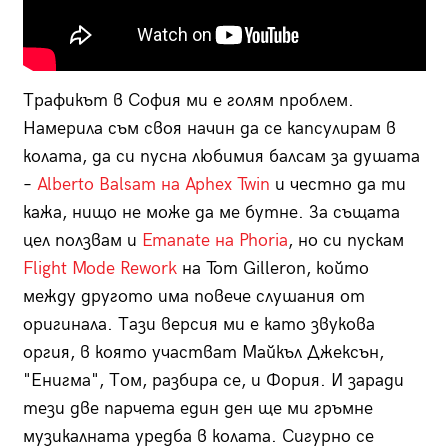
Трафикът в София ми е голям проблем.
Намерила съм своя начин да се капсулирам в
колата, да си пусна любимия балсам за душата
–
Alberto Balsam на Aphex Twin
и честно да ти
кажа, нищо не може да ме бутне. За същата
цел ползвам и
Emanate на Phoria
, но си пускам
Flight Mode Rework
на Tom Gilleron, който
между другото има повече слушания от
оригинала. Тази версия ми е като звукова
оргия, в която участват Майкъл Джексън,
"Енигма", Том, разбира се, и Фория. И заради
тези две парчета един ден ще ми гръмне
музикалната уредба в колата. Сигурно се