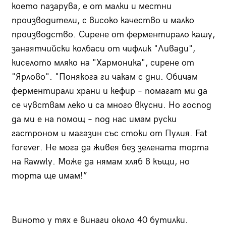
което пазарува, е от малки и местни
производители, с високо качество и малко
производство. Сирене от ферментирало кашу,
занаятчийски колбаси от чифлик "Ливади",
киселото мляко на "Хармоника", сирене от
"Ярлово". "Понякога ги чакам с дни. Обичам
ферментирали храни и кефир – помагат ми да
се чувствам леко и са много вкусни. Но господ
да ми е на помощ – под нас имам руски
гастроном и магазин със стоки от Пулия. Fat
forever. Не мога да живея без зелената торта
на Rawwly. Може да нямам хляб в къщи, но
торта ще имам!”
Виното у тях е винаги около 40 бутилки.