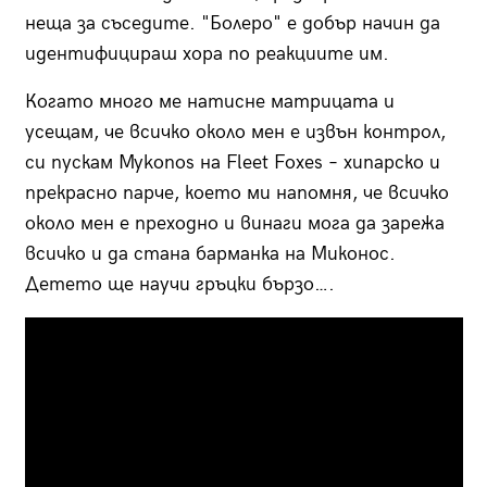
неща за съседите. "Болеро" е добър начин да
идентифицираш хора по реакциите им.
Когато много ме натисне матрицата и
усещам, че всичко около мен е извън контрол,
си пускам Mykonos на Fleet Foxes – хипарско и
прекрасно парче, което ми напомня, че всичко
около мен е преходно и винаги мога да зарежа
всичко и да стана барманка на Миконос.
Детето ще научи гръцки бързо….