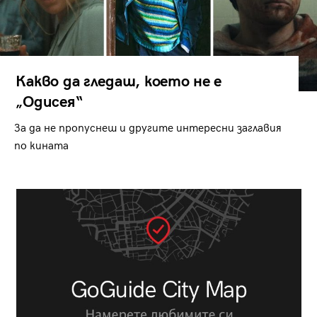
Какво да гледаш, което не е
„Одисея“
За да не пропуснеш и другите интересни заглавия
по кината