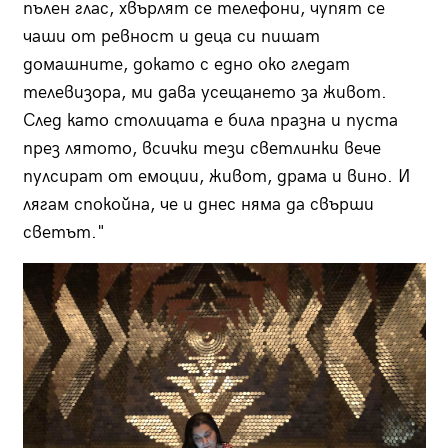
пълен глас, хвърлят се телефони, чупят се
чаши от ревност и деца си пишат
домашните, докато с едно око гледат
телевизора, ми дава усещането за живот.
След като столицата е била празна и пуста
през лятото, всички тези светлинки вече
пулсират от емоции, живот, драма и вино. И
лягам спокойна, че и днес няма да свърши
светът."