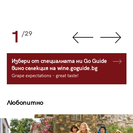
1
/29
Избери от специалната ни Go Guide
вино селекция на wine.goguide.bg
Grape expectations - great taste!
Любопитно