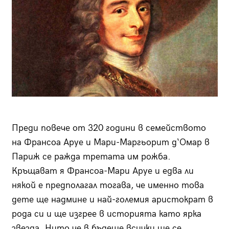
Преди повече от 320 години в семейството
на Франсоа Аруе и Мари-Маргьорит д‘Омар в
Париж се ражда третата им рожба.
Кръщават я Франсоа-Мари Аруе и едва ли
някой е предполагал тогава, че именно това
дете ще надмине и най-големия аристократ в
рода си и ще изгрее в историята като ярка
звезда. Нито че в бъдеще всички ще се