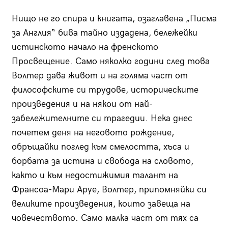
Нищо не го спира и книгата, озаглавена „Писма
за Англия“ бива тайно издадена, бележейки
истинското начало на френското
Просвещение. Само няколко години след това
Волтер дава живот и на голяма част от
философските си трудове, историческите
произведения и на някои от най-
забележителните си трагедии. Нека днес
почетем деня на неговото рождение,
обръщайки поглед към смелостта, хъса и
борбата за истина и свобода на словото,
както и към недостижимия талант на
Франсоа-Мари Аруе, Волтер, припомняйки си
великите произведения, които завеща на
човечеството. Само малка част от тях са