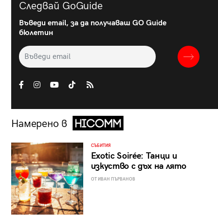
Следвай GoGuide
Въведи email, за да получаваш GO Guide
бюлетин
Намерено в
СЪБИТИЯ
Exotic Soirée: Танци и
изкуство с дъх на лято
ОТ ИВАН ПЪРВАНОВ