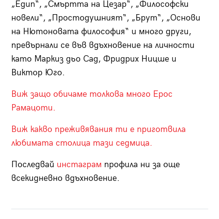
„Едип“, „Смъртта на Цезар“, „Философски
новели“, „Простодушният“, „Брут“, „Основи
на Нютоновата философия“ и много други,
превърнали се във вдъхновение на личности
като Маркиз дьо Сад, Фридрих Ницше и
Виктор Юго.
Виж защо обичаме толкова много Ерос
Рамацоти.
Виж какво преживявания ти е приготвила
любимата столица тази седмица.
Последвай
инстаграм
профила ни за още
всекидневно вдъхновение.