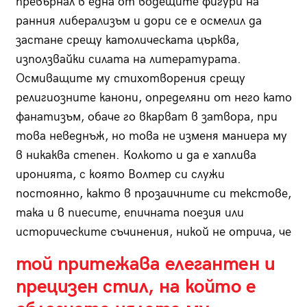
превърнал в една от водещите фигури на
ранния либерализъм и дори се е осмелил да
застане срещу католическата църква,
използвайки силата на литературата.
Осмиващите му стихотворения срещу
религиозните канони, определяни от него като
фанатизъм, обаче го вкарват в затвора, при
това неведнъж, но това не изменя маниера му
в никаква степен. Колкото и да е хаплива
иронията, с която Волтер си служи
постоянно, както в прозаичните си текстове,
така и в пиесите, епичната поезия или
историческите съчинения, никой не отрича, че
той притежава елегантен и
прецизен стил, на който е