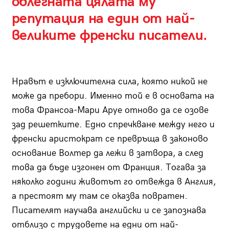
облегната цялата му
репутация на един от най-
великите френски писатели.
Нравът е изключителна сила, която никой не
може да пребори. Именно той е в основата на
това Франсоа-Мари Аруе отново да се озове
зад решетките. Едно спречкване между него и
френски аристократ се превръща в законово
основание Волтер да лежи в затвора, а след
това да бъде изгонен от Франция. Тогава за
няколко години животът го отвежда в Англия,
а престоят му там се оказва повратен.
Писателят научава английски и се запознава
отблизо с трудовете на едни от най-