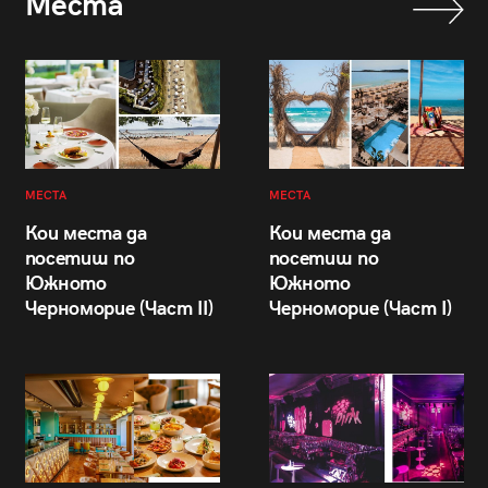
Места
МЕСТА
МЕСТА
Кои места да
Кои места да
посетиш по
посетиш по
Южното
Южното
Черноморие (Част II)
Черноморие (Част I)