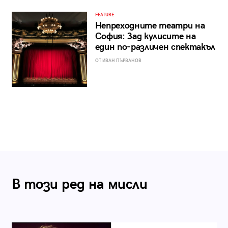
FEATURE
Непреходните театри на
София: Зад кулисите на
един по-различен спектакъл
ОТ ИВАН ПЪРВАНОВ
В този ред на мисли