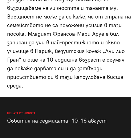
възхищаваме на личността и таланта му.
Всъщност не може да се каже, че от страна на
семейството не са положени усилия в тази
посока. Младият Франсоа-Мари Аруе е бил
записан да учи в най-престижното и скъпо
училище в Париж, йезуитския колеж „Луи льо
Гран“ и още на 10-годишна възраст е съумял
да покаже дарбата си и да затвърди
присъствието си в тази капсулована висша
среда.
НЕЩАТА ОТ ЖИВОТА
Събития на седмицата: 10–16 август