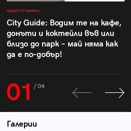
НЕЩАТА ОТ ЖИВОТА
City Guide: Водим те на кафе,
донъти и коктейли във или
близо до парк – май няма как
да е по-добър!
01
/ 04
Галерии