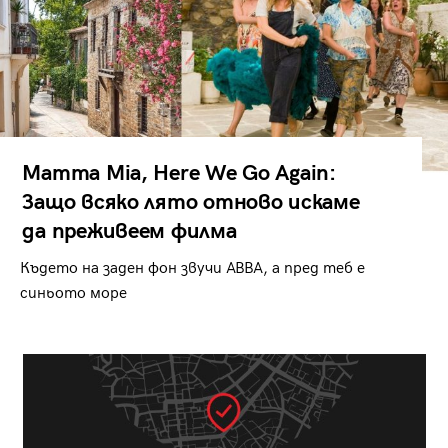
Mamma Mia, Here We Go Again:
Защо всяко лято отново искаме
да преживеем филма
Където на заден фон звучи ABBA, а пред теб е
синьото море