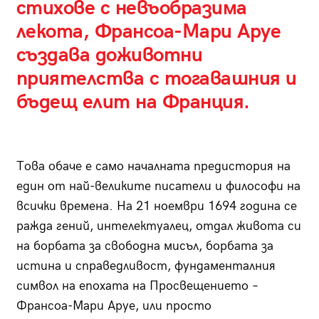
стихове с невъобразима
лекота, Франсоа-Мари Аруе
създава доживотни
приятелства с тогавашния и
бъдещ елит на Франция.
Това обаче е само началната предистория на
един от най-великите писатели и философи на
всички времена. На 21 ноември 1694 година се
ражда гений, интелектуалец, отдал живота си
на борбата за свободна мисъл, борбата за
истина и справедливост, фундаменталния
символ на епохата на Просвещението –
Франсоа-Мари Аруе, или просто