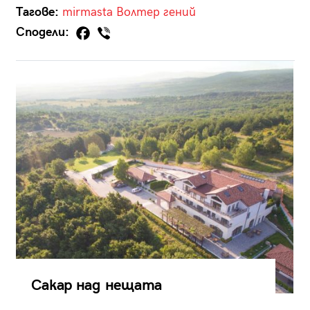
Тагове:
mirmasta
Волтер
гений
Сподели:
Сакар над нещата