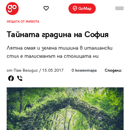
GoMap
НЕЩАТА ОТ ЖИВОТА
Тайната градина на София
Лятна омая и зелена тишина в италиански
стил е талисманът на столицата ни
от Пам Велидис / 15.05.2017
0 коментара
Сподели: