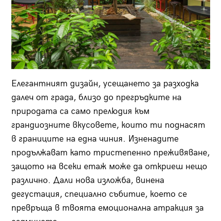
Елегантният дизайн, усещането за разходка
далеч от града, близо до прегръдките на
природата са само прелюдия към
грандиозните вкусовете, които ти поднасят
в границите на една чиния. Изненадите
продължават като тристепенно преживяване,
защото на всеки етаж може да откриеш нещо
различно. Дали нова изложба, винена
дегустация, специално събитие, което се
превръща в твоята емоционална атракция за