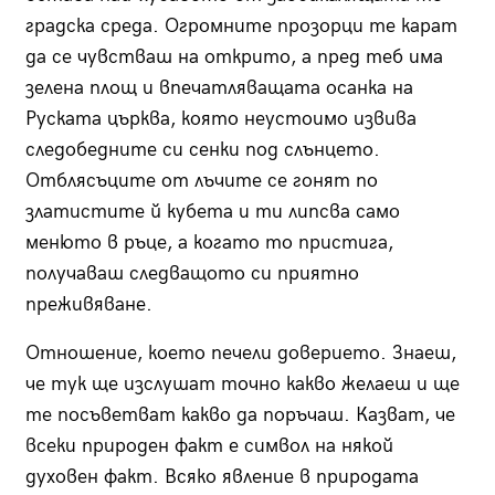
градска среда. Огромните прозорци те карат
да се чувстваш на открито, а пред теб има
зелена площ и впечатляващата осанка на
Руската църква, която неустоимо извива
следобедните си сенки под слънцето.
Отблясъците от лъчите се гонят по
златистите й кубета и ти липсва само
менюто в ръце, а когато то пристига,
получаваш следващото си приятно
преживяване.
Отношение, което печели доверието. Знаеш,
че тук ще изслушат точно какво желаеш и ще
те посъветват какво да поръчаш. Казват, че
всеки природен факт е символ на някой
духовен факт. Всяко явление в природата