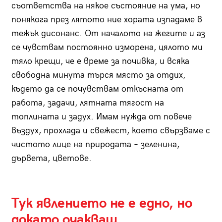
съответства на някое състояние на ума, но
понякога през лятото ние хората изпадаме в
тежък дисонанс. От началото на жегите и аз
се чувствам постоянно изморена, цялото ми
тяло крещи, че е време за почивка, и всяка
свободна минута търся място за отдих,
където да се почувствам откъсната от
работа, задачи, лятната тягост на
топлината и задух. Имам нужда от повече
въздух, прохлада и свежест, което свързваме с
чистото лице на природата – зеленина,
дървета, цветове.
Тук явлението не е едно, но
докато очакваш