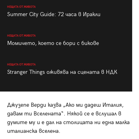
НЕЩАТА ОТ ЖИВОТА
Summer City Guide: 72 часа в Иракли
НЕЩАТА ОТ ЖИВОТА
Момичето, което се бори с бикове
НЕЩАТА ОТ ЖИВОТА
Stranger Things оживява на сцената в НДК
Джузепе Верди казва „Ако ми дадеш Италия,
давам ти Вселената“. Някой се е вслушал в
думите му и е дал на столицата ни една малка
италианска вселена.