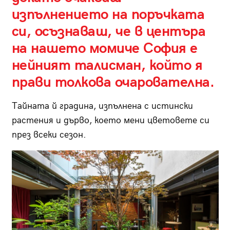
изпълнението на поръчката
си, осъзнаваш, че в центъра
на нашето момиче София е
нейният талисман, който я
прави толкова очарователна.
Тайната й градина, изпълнена с истински
растения и дърво, което мени цветовете си
през всеки сезон.