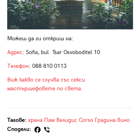
Можеш да ги откриш на:
Адрес
: Sofia, bul. Tsar Osvoboditel 10
Телефон
:
088 810 0113
Виж какво се случва със секси
мастършефовете по света.
Тагове:
храна
Пам Велидис
Corso
Градина
вино
Сподели: