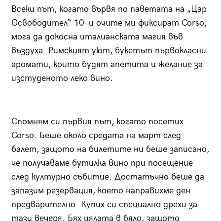
Всеки път, когато вървя по паветата на „Цар
Освободител“ 10 и очите ми фиксират Corso,
мога да докосна италианската магия във
въздуха. Римският уют, букетът първокласни
аромати, които будят апетита и желание за
изстуденото леко вино.
Спомням си първия път, когато посетих
Corso. Беше около средата на март след
балет, защото на билетите ни беше записано,
че получаваме бутилка вино при посещение
след културно събитие. Достатъчно беше да
запазим резервация, което направихме ден
предварително. Купих си специално дрехи за
тази вечеря. Бях цялата в бяло, защото