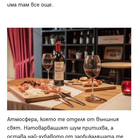
има там все още.
Атмосфера, която те отделя от външния
свят. Натоварващият шум притихва, а
остава най-хубавото от заобикалящата те