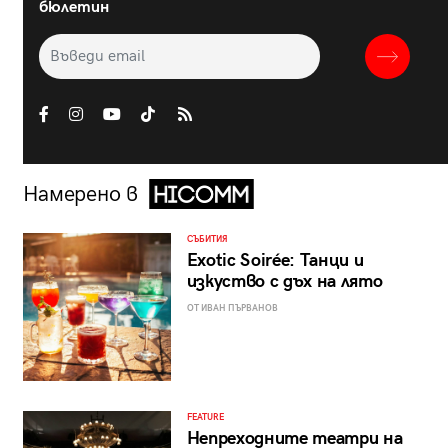
бюлетин
Намерено в
СЪБИТИЯ
Exotic Soirée: Танци и
изкуство с дъх на лято
ОТ ИВАН ПЪРВАНОВ
FEATURE
Непреходните театри на