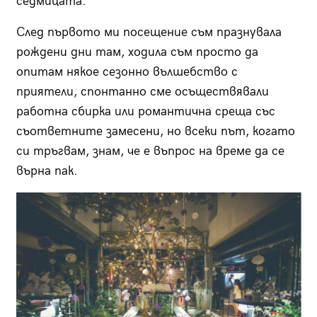
седмицата.
След първото ми посещение съм празнувала
рождени дни там, ходила съм просто да
опитам някое сезонно вълшебство с
приятели, спонтанно сме осъществявали
работна сбирка или романтична среща със
съответните замесени, но всеки път, когато
си тръгвам, знам, че е въпрос на време да се
върна пак.