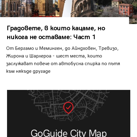
Градовете, в които кацаме, но
никога не оставаме: Част 1
От Бергамо и Меминген, до Айндховен, Тревизо,
Жирона и Шарлероа - шест места, които
заслужават повече от автобусна спирка по пътя
към някъде другаде