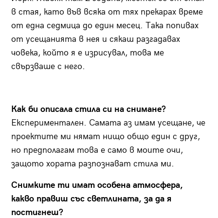
в стая, като във всяка от тях прекарах време
от една седмица до един месец. Така попивах
от усещанията в нея и сякаш разгадавах
човека, който я е изрисувал, това ме
свързваше с него.
Как би описала стила си на снимане?
Експериментален. Самата аз имам усещане, че
проектите ми нямат нищо общо един с друг,
но предполагам това е само в моите очи,
защото хората разпознават стила ми.
Снимките ти имат особена атмосфера,
какво правиш със светлината, за да я
постигнеш?