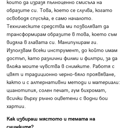
които да изразя пълноценно смисъла на
образите си. Това, което се случва, когато
освободя спусъка, е само началото.
Техническите средства ми позволяват да
трансформирам образите в това, което съм
видяла в главата си. Манипулирам ги.
Използвам всеки инструмент, до който имам
достъп, като различни филми и филтри, за да
вложа моите чувства в снимките. Работя с
цвят и традиционно черно-бяло проявяване,
както и с алтернативни методи и материали:
цианотипия, солен печат, гум бихромат,
всички върху ръчно оцветени с водни бои
хартии.
Как избираш мястото и темата на
снимките?