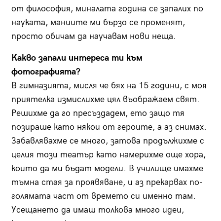
от философия, миналата година се запалих по
науката, маниите ми бързо се променят,
просто обичам да научавам нови неща.
Какво запали интереса ти към
фотографията?
В гимназията, мисля че бях на 15 години, с моя
приятелка измислихме цял въображаем свят.
Решихме да го пресъздадем, ето защо тя
позираше като някои от героите, а аз снимах.
Забавлявахме се много, затова продължихме с
целия този театър като намерихме още хора,
които да ми бъдат модели. В училище имахме
тъмна стая за проявяване, и аз прекарвах по-
голямата част от времето си именно там.
Усещането да имаш толкова много идеи,