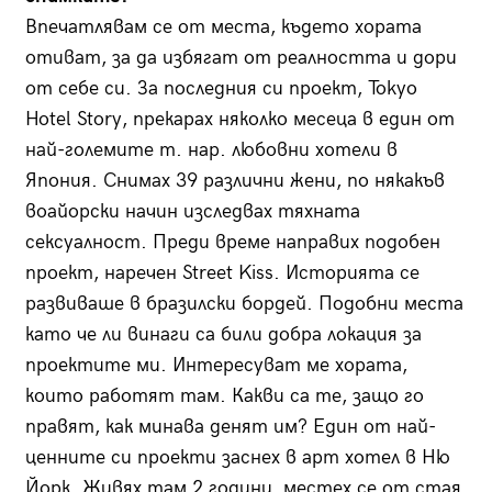
Впечатлявам се от места, където хората
отиват, за да избягат от реалността и дори
от себе си. За последния си проект, Tokyo
Hotel Story, прекарах няколко месеца в един от
най-големите т. нар. любовни хотели в
Япония. Снимах 39 различни жени, по някакъв
воайорски начин изследвах тяхната
сексуалност. Преди време направих подобен
проект, наречен Street Kiss. Историята се
развиваше в бразилски бордей. Подобни места
като че ли винаги са били добра локация за
проектите ми. Интересуват ме хората,
които работят там. Какви са те, защо го
правят, как минава денят им? Един от най-
ценните си проекти заснех в арт хотел в Ню
Йорк. Живях там 2 години, местех се от стая