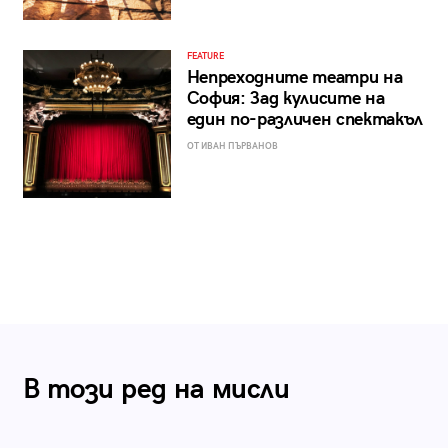
FEATURE
Непреходните театри на
София: Зад кулисите на
един по-различен спектакъл
ОТ ИВАН ПЪРВАНОВ
В този ред на мисли