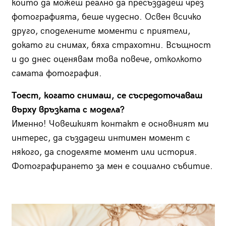
които да можеш реално да пресъздадеш чрез
фотографията, беше чудесно. Освен всичко
друго, споделените моменти с приятели,
докато ги снимах, бяха страхотни. Всъщност
и до днес оценявам това повече, отколкото
самата фотография.
Тоест, когато снимаш, се съсредоточаваш
върху връзката с модела?
Именно! Човешкият контакт е основният ми
интерес, да създадеш интимен момент с
някого, да споделяте момент или история.
Фотографирането за мен е социално събитие.