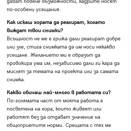
дават повече възможности, кадрите носят
по-особени усещания.
Как искаш хората да реагират, когато
виждат твои снимки?
Всъщност не ме е грижа дали реагират добре
или зле, стига снимката да им носи някакво
усещане. Желанието ми е образът да
провокира ума им, независимо дали ги кара да
мислят за темата на проекта или за самата
снимка.
Какво обичаш най-много в работата си?
По-голямата част от моята работа е
посветена на хора, които живеят или
работят без да отдават значение на
общоприетите норми. Срещата с тях ме