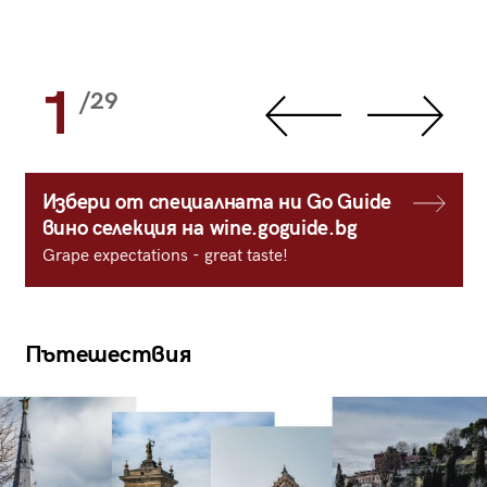
1
/29
Избери от специалната ни Go Guide
вино селекция на wine.goguide.bg
Grape expectations - great taste!
Пътешествия