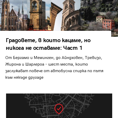
Градовете, в които кацаме, но
никога не оставаме: Част 1
От Бергамо и Меминген, до Айндховен, Тревизо,
Жирона и Шарлероа - шест места, които
заслужават повече от автобусна спирка по пътя
към някъде другаде