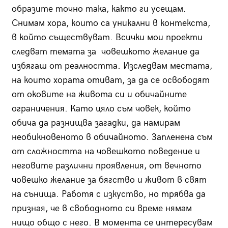
образите точно така, както ги усещам.
Снимам хора, които са уникални в контекста,
в който съществуват. Всички мои проекти
следват темата за човешкото желание да
избягаш от реалността. Изследвам местата,
на които хората отиват, за да се освободят
от оковите на живота си и обичайните
ограничения. Като цяло съм човек, който
обича да разнищва загадки, да намирам
необикновеното в обичайното. Запленена съм
от сложността на човешкото поведение и
неговите различни проявления, от вечното
човешко желание за бягство и живот в свят
на сънища. Работя с изкуство, но трябва да
призная, че в свободното си време нямам
нищо общо с него. В момента се интересувам