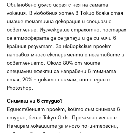
Обикновено дълго играя с нея на самата
локация. В любовния хотел в Токио всяка стая
имаше тематична декорация и специално
осветление. Изглеждаше страхотно, постарах
се атмосферата да се запази и да си личи в
крайния резултат. За нюйоркския проект
направих много експерименти с негативите и
осветлението. Около 80% от моите
специални ефекти са направени в тъмната
стая, 20% – докато снимам, нито един с
Photoshop.
Снимаш ли в студио?
Единственият проект, който съм снимала в
студио, беше Tokyo Girls. Прекалено лесно е.
Намирам локациите за много по-интересни,