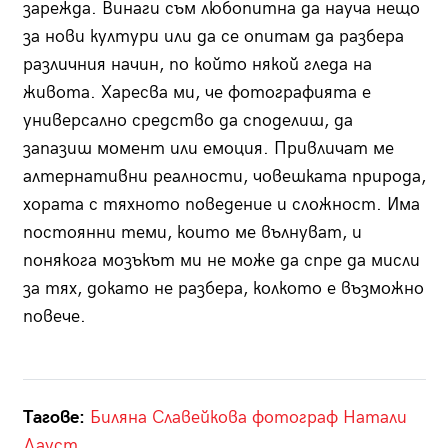
зарежда. Винаги съм любопитна да науча нещо
за нови култури или да се опитам да разбера
различния начин, по който някой гледа на
живота. Харесва ми, че фотографията е
универсално средство да споделиш, да
запазиш момент или емоция. Привличат ме
алтернативни реалности, човешката природа,
хората с тяхното поведение и сложност. Има
постоянни теми, които ме вълнуват, и
понякога мозъкът ми не може да спре да мисли
за тях, докато не разбера, колкото е възможно
повече.
Тагове:
Биляна Славейкова
фотограф
Натали
Дауст