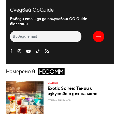
Следвай GoGuide
Въведи email, за да получаваш GO Guide
бюлетин
Намерено в
СЪБИТИЯ
Exotic Soirée: Танци и
изкуство с дъх на лято
ОТ ИВАН ПЪРВАНОВ