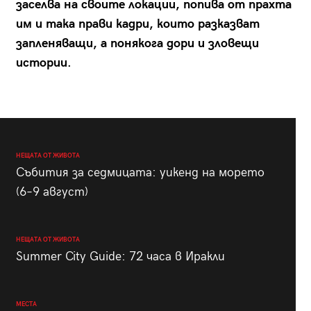
заселва на своите локации, попива от прахта
им и така прави кадри, които разказват
запленяващи, а понякога дори и зловещи
истории.
НЕЩАТА ОТ ЖИВОТА
Събития за седмицата: уикенд на морето
(6–9 август)
НЕЩАТА ОТ ЖИВОТА
Summer City Guide: 72 часа в Иракли
МЕСТА