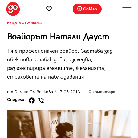
GoMap
НЕЩАТА ОТ ЖИВОТА
Воайорът Натали Дауст
Тя е професионален воайор. Застава зад
обектива и наблюдава, изследва,
разконспирира емоциите, желанията,
страховете на наблюдавания
от Биляна Славейкова / 17.06.2013
0 коментара
Сподели: