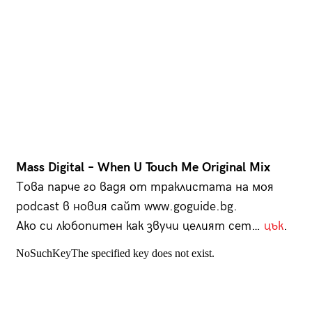
Mass Digital – When U Touch Me Оriginal Mix
Това парче го вадя от траклистата на моя
podcast в новия сайт www.goguide.bg.
Ако си любопитен как звучи целият сет…
цък
.