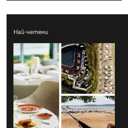
Най-четени