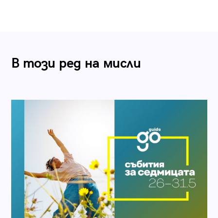
В този ред на мисли