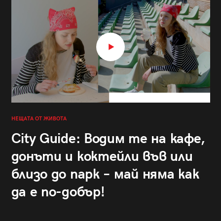
НЕЩАТА ОТ ЖИВОТА
City Guide: Водим те на кафе,
донъти и коктейли във или
близо до парк – май няма как
да е по-добър!