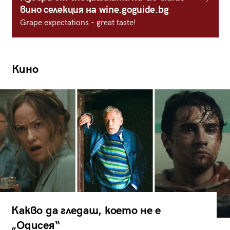
вино селекция на wine.goguide.bg
Grape expectations - great taste!
Кино
Какво да гледаш, което не е
„Одисея“