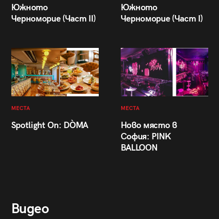
Южното
Южното
Черноморие (Част II)
Черноморие (Част I)
МЕСТА
МЕСТА
Spotlight On: DÒMA
Ново място в
София: PINK
BALLOON
Видео