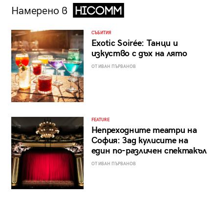
Намерено в
СЪБИТИЯ
Exotic Soirée: Танци и
изкуство с дъх на лято
ОТ ИВАН ПЪРВАНОВ
FEATURE
Непреходните театри на
София: Зад кулисите на
един по-различен спектакъл
ОТ ИВАН ПЪРВАНОВ