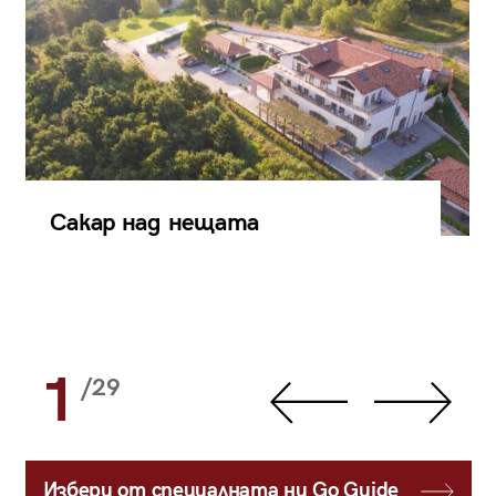
Сакар над нещата
1
/29
Избери от специалната ни Go Guide