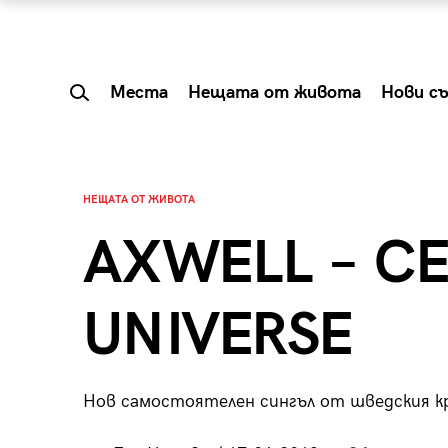
Места
Нещата от живота
Нови с
НЕЩАТА ОТ ЖИВОТА
AXWELL – C
UNIVERSE
Нов самостоятелен сингъл от шведския кр
 Shareable:
Summer Prelude: ка
лги вечери и
започва лятото в 