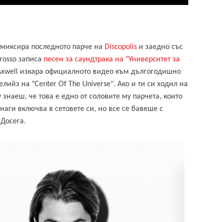
емиксира последното парче на
Discopolis
и заедно със
grosso записа
песен за саундтрака на "Университет за
 Axwell изкара официалното видео към дългогодишно
лийз на "Center Of The Universe". Ако и ти си ходил на
 знаеш, че това е едно от соловите му парчета, които
наги включва в сетовете си, но все се бавеше с
 Досега.