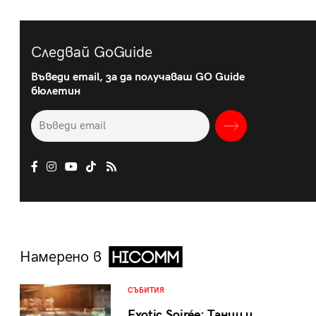
Следвай GoGuide
Въведи email, за да получаваш GO Guide
бюлетин
Намерено в
СЪБИТИЯ
Exotic Soirée: Танци и