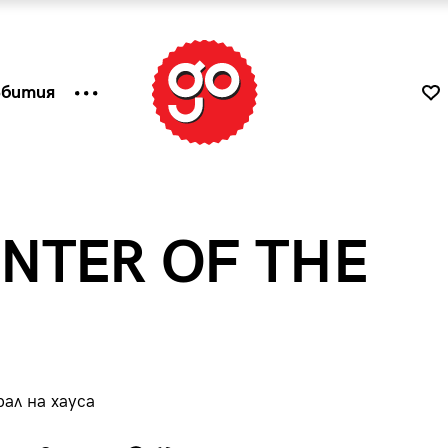
ъбития
ENTER OF THE
ал на хауса
к
Tender is the Wine – Какво
чаша
се пие на Лазурния бряг