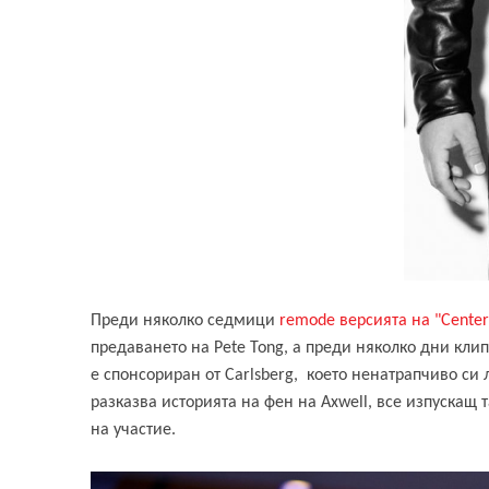
Преди няколко седмици
remode версията на "Center
предаването на Pete Tong, а преди няколко дни кли
е спонсориран от Carlsberg, което ненатрапчиво си
разказва историята на фен на Axwell, все изпускащ 
на участие.