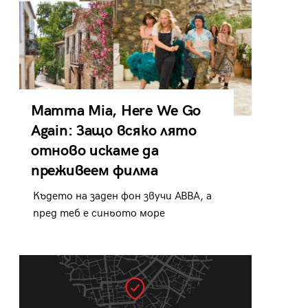
Mamma Mia, Here We Go
Again: Защо всяко лято
отново искаме да
преживеем филма
Където на заден фон звучи ABBA, а
пред теб е синьото море