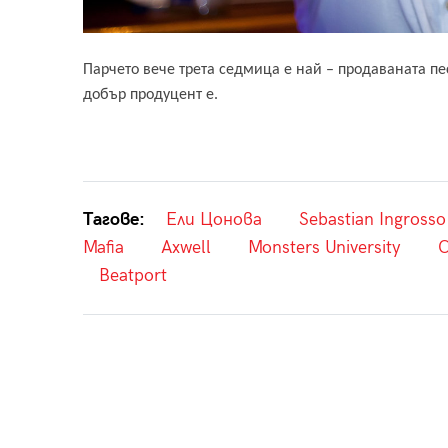
Парчето вече трета седмица е най – продаваната пес
добър продуцент е.
Тагове:
Ели Цонова
Sebastian Ingrosso
Mafia
Axwell
Monsters University
C
Beatport