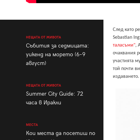
След като р
Sebastian In
НЕЩАТА ОТ ЖИВОТА
Събития за седмицата:
таласъми"
,
очаквания ре
уикенд на морето (6–9
участията му
август)
той почти ви
издаването.
НЕЩАТА ОТ ЖИВОТА
Summer City Guide: 72
часа в Иракли
МЕСТА
Кои места да посетиш по