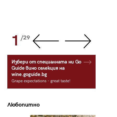
1
2
/29
/
Избери от специалната ни Go
Guide вино селекция на
wine.goguide.bg
Grape expectations - great taste!
Любопитно