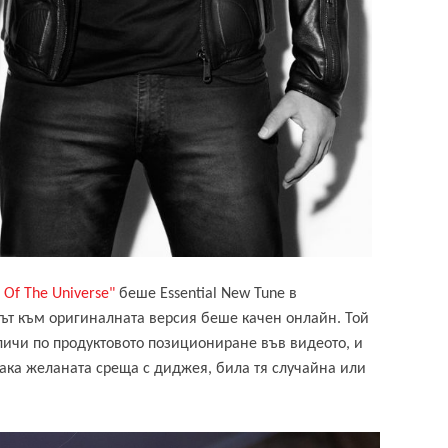
 Of The Universe"
беше Essential New Tune в
път към оригиналната версия беше качен онлайн. Той
 личи по продуктовото позициониране във видеото, и
така желаната среща с диджея, била тя случайна или