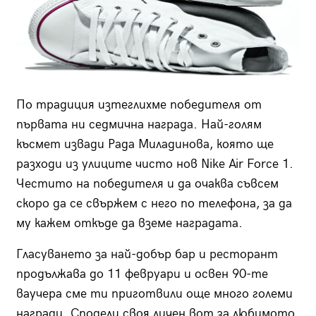
По традиция изтеглихме победителя от
първата ни седмична награда. Най-голям
късмет извади Рада Миладинова, която ще
разходи из улиците чисто нов Nike Air Force 1.
Честито на победителя и да очаква съвсем
скоро да се свържем с него по телефона, за да
му кажем откъде да вземе наградата.
Гласуването за най-добър бар и ресторант
продължава до 11 февруари и освен 90-те
ваучера сме ти приготвили още много големи
награди. Сподели своя личен вот за любимото