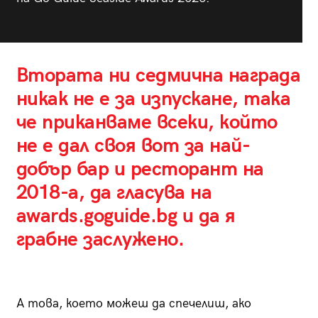
Втората ни седмична награда
никак не е за изпускане, така
че приканваме всеки, който
не е дал своя вот за най-
добър бар и ресторант на
2018-а, да гласува на
awards.goguide.bg
и да я
грабне заслужено.
А това, което можеш да спечелиш, ако