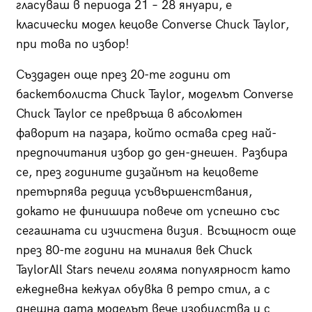
гласуваш в периода 21 – 28 януари, е
класически модел кецове Converse Chuck Taylor,
при това по избор!
Създаден още през 20-те години от
баскетболиста Chuck Taylor, моделът Converse
Chuck Taylor се превръща в абсолютен
фаворит на пазара, който остава сред най-
предпочитания избор до ден-днешен. Разбира
се, през годините дизайнът на кецовете
претърпява редица усъвършенствания,
докато не финишира повече от успешно със
сегашната си изчистена визия. Всъщност още
през 80-те години на миналия век Chuck
TaylorAll Stars печели голяма популярност като
ежедневна кежуал обувка в ретро стил, а с
днешна дата моделът вече изобилства и с