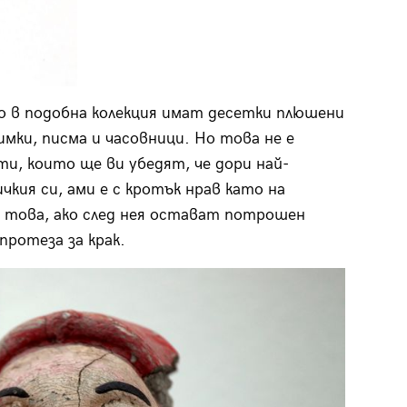
о в подобна колекция имат десетки плюшени
имки, писма и часовници. Но това не е
ти, които ще ви убедят, че дори най-
чкия си, ами е с кротък нрав като на
ло това, ако след нея остават потрошен
протеза за крак.