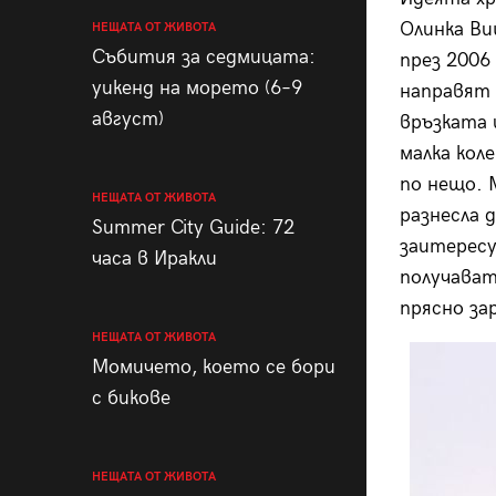
Олинка Ви
НЕЩАТА ОТ ЖИВОТА
Събития за седмицата:
през 2006
уикенд на морето (6–9
направят 
август)
връзката 
малка кол
по нещо. 
НЕЩАТА ОТ ЖИВОТА
разнесла 
Summer City Guide: 72
заитересу
часа в Иракли
получават
прясно за
НЕЩАТА ОТ ЖИВОТА
Момичето, което се бори
с бикове
НЕЩАТА ОТ ЖИВОТА