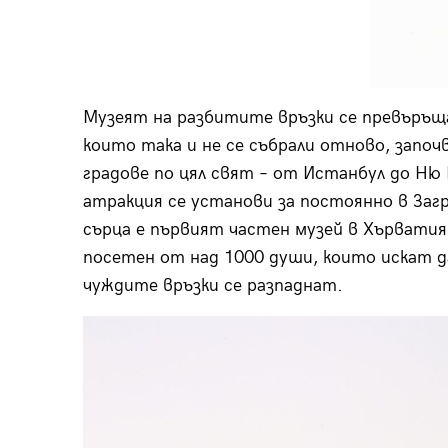
Музеят на разбитите връзки се превъръща
които така и не се събрали отново, започ
градове по цял свят – от Истанбул до Ню
атракция се установи за постоянно в Заг
сърца е първият частен музей в Хърватия
посетен от над 1000 души, които искат да
чуждите връзки се разпаднат.