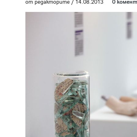
от редакторите / 14.08.2013
0 комент
пания
28
/29