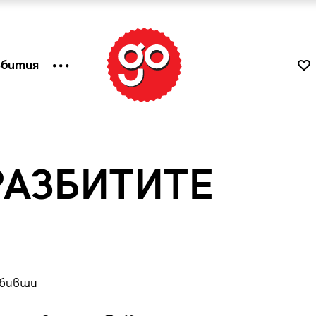
ъбития
РАЗБИТИТЕ
 бивши
к
Tender is the Wine – Какво
чаша
се пие на Лазурния бряг