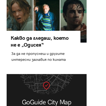
Какво да гледаш, което
не е „Одисея“
За да не пропуснеш и другите
интересни заглавия по кината