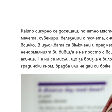
Както сигурно се досещаш, почетно мяст
мечета, сувенири, белезници с пухчета, сн
всичко. В изложбата са включени и предме
ненормалният ви бивш/а е не просто с вси
агънце. Не ни се мисли, що за връзка е би
градински гном, брадва или не дай си боже 