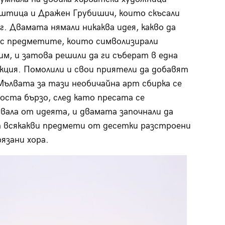
штица и Дражен Грубишич, които скъсали
 г. Двамата нямали никаква идея, какво да
с предметите, които символизирали
им, и затова решили да ги съберат в една
екция. Помолили и свои приятели да добавят
Мълвата за тази необичайна арт сбирка се
доста бързо, след като пресата се
вала от идеята, и двамата започнали да
 всякакви предмети от десетки разстроени
рязани хора.