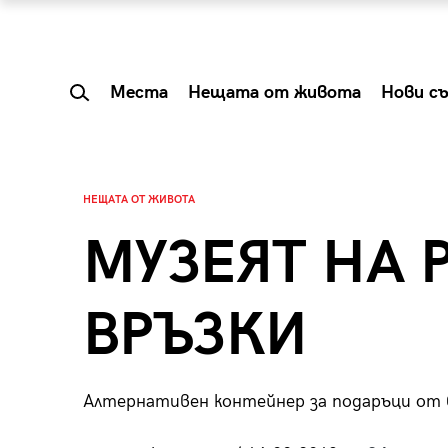
Места
Нещата от живота
Нови с
НЕЩАТА ОТ ЖИВОТА
МУЗЕЯТ НА 
ВРЪЗКИ
Алтернативен контейнер за подаръци от
 Shareable:
Summer Prelude: ка
лги вечери и
започва лятото в 