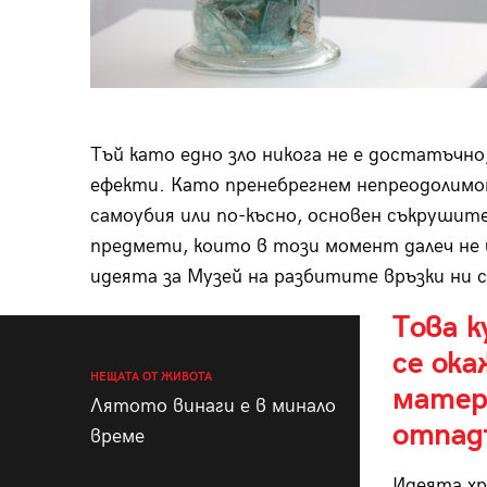
Тъй като едно зло никога не е достатъчн
ефекти. Като пренебрегнем непреодолимот
самоубия или по-късно, основен съкрушит
предмети, които в този момент далеч не 
идеята за Музей на разбитите връзки ни с
Това 
се ока
НЕЩАТА ОТ ЖИВОТА
матер
Лятото винаги е в минало
отпад
време
Идеята хр