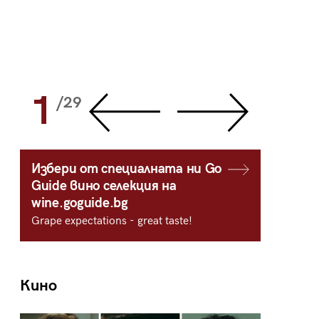
1
2
/29
/
Избери от специалната ни Go
Guide вино селекция на
wine.goguide.bg
Grape expectations - great taste!
Кино