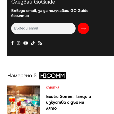
Следвай GoGuide
Въведи email, за да получаваш GO Guide
бюлетин
Намерено в
СЪБИТИЯ
Exotic Soirée: Танци и
изкуство с дъх на
лято