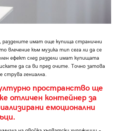
о, разделите имат още купища странични
о влечение към музика тип сега ли да се
елен ефект след раздели имат купищата
искате да са ви пред очите. Точно затова
е струва гениална.
културно пространство ще
же отличен контейнер за
иализирани емоционални
ъци.
умнала на двойка хърватски художници –