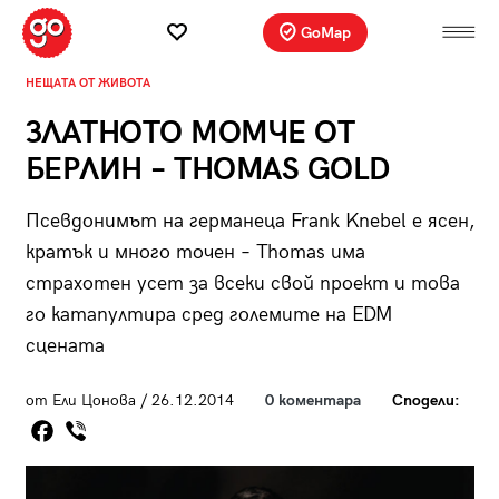
GoMap
НЕЩАТА ОТ ЖИВОТА
ЗЛАТНОТО МОМЧЕ ОТ
БЕРЛИН – THOMAS GOLD
Псевдонимът на германеца Frank Knebel е ясен,
кратък и много точен – Thomas има
страхотен усет за всеки свой проект и това
го катапултира сред големите на EDM
сцената
от Ели Цонова / 26.12.2014
0 коментара
Сподели: