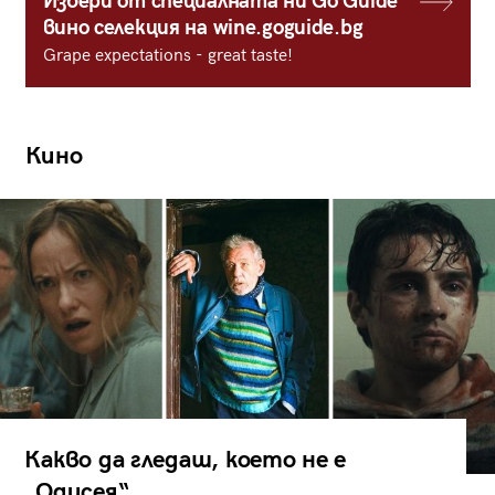
Избери от специалната ни Go Guide
вино селекция на wine.goguide.bg
Grape expectations - great taste!
Кино
Какво да гледаш, което не е
„Одисея“