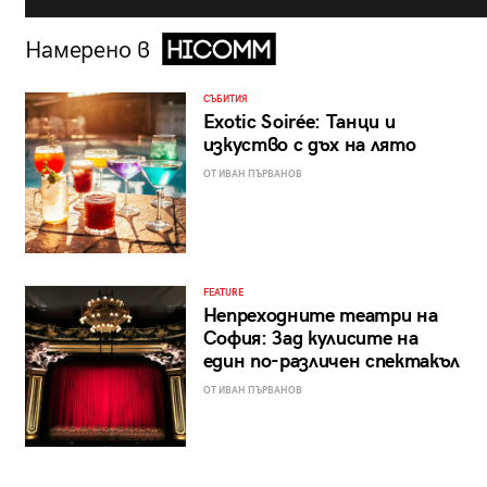
Намерено в
СЪБИТИЯ
Exotic Soirée: Танци и
изкуство с дъх на лято
ОТ ИВАН ПЪРВАНОВ
FEATURE
Непреходните театри на
София: Зад кулисите на
един по-различен спектакъл
ОТ ИВАН ПЪРВАНОВ