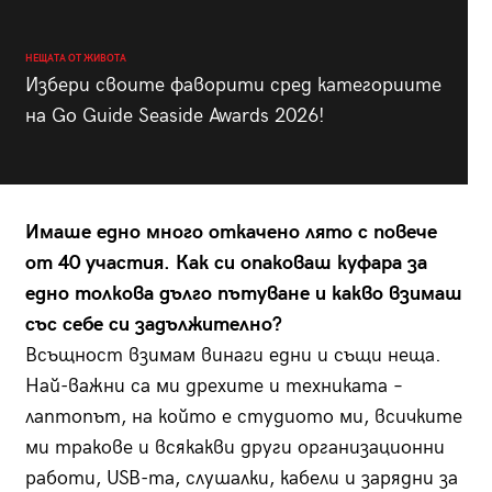
НЕЩАТА ОТ ЖИВОТА
Избери своите фаворити сред категориите
на Go Guide Seaside Awards 2026!
Имаше едно много откачено лято с повече
от 40 участия. Как си опаковаш куфара за
едно толкова дълго пътуване и какво взимаш
със себе си задължително?
Всъщност взимам винаги едни и същи неща.
Най-важни са ми дрехите и техниката –
лаптопът, на който е студиото ми, всичките
ми тракове и всякакви други организационни
работи, USB-та, слушалки, кабели и зарядни за