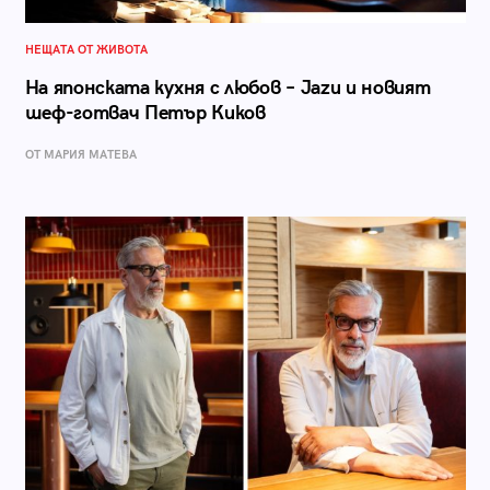
НЕЩАТА ОТ ЖИВОТА
На японската кухня с любов – Jazu и новият
шеф-готвач Петър Киков
ОТ МАРИЯ МАТЕВА