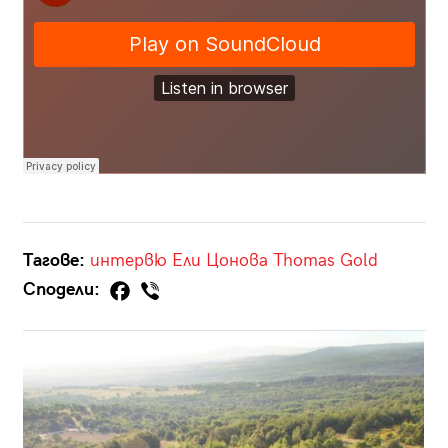
Тагове:
интервю
Ели Цонова
Thomas Gold
Сподели: