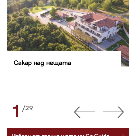
Сакар над нещата
1
/29