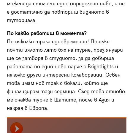
можеш да стигнеш едно определено ниво, и не
е достатъчно да повториш видяното в
туториала.
По какво работиш в момента?
По няколко трака едновременно! Понеже
почти цялото лято бях на турне, през януари
ще се затворя в студиото, за да довърша
работата по едно ново парче с Brightlights и
няколко други интересни колаборации. Освен
това имам нов трак с вокали, който ще
финализирам тази седмица. След това отново
ме очаква турне в Щатите, после в Азия и
накрая в Европа.