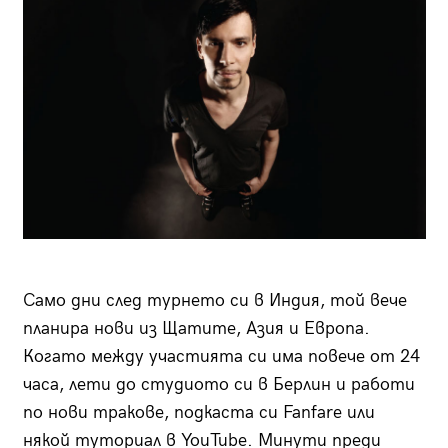
Само дни след турнето си в Индия, той вече
планира нови из Щатите, Азия и Европа.
Когато между участията си има повече от 24
часа, лети до студиото си в Берлин и работи
по нови тракове, подкаста си Fanfare или
някой туториал в YouTube. Минути преди