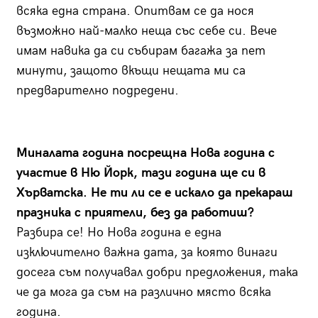
всяка една страна. Опитвам се да нося
възможно най-малко неща със себе си. Вече
имам навика да си събирам багажа за пет
минути, защото вкъщи нещата ми са
предварително подредени.
Миналата година посрещна Нова година с
участие в Ню Йорк, тази година ще си в
Хърватска. Не ти ли се е искало да прекараш
празника с приятели, без да работиш?
Разбира се! Но Нова година е една
изключително важна дата, за която винаги
досега съм получавал добри предложения, така
че да мога да съм на различно място всяка
година.