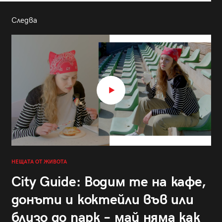
Следва
НЕЩАТА ОТ ЖИВОТА
City Guide: Водим те на кафе,
донъти и коктейли във или
близо до парк – май няма как