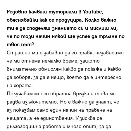
Редовно качваш туториали в YouTube,
обяснявайки как се продуцира. Колко важно
ти е да споделяш знанието си и мислиш ли,
че по този начин някой ще успее да тръгне по
твоя път?
Страшно ми е забавно да го правя, независимо
че ми отнема немалко време, защото
внимателно обмислям какво да покажа и какво
да говоря, за да е нещо, което да е интересно
на хората.
Получавам много обрат­на връзка и това ме
радва изключително. Но е важно да знаят, че
аз показвам само един начин на правене на
нещата, а не единствения. Изиск­ва се
дългогодишна работа и много опит, за да