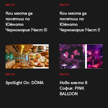
МЕСТА
МЕСТА
Кои места да
Кои места да
посетиш по
посетиш по
Южното
Южното
Черноморие (Част II)
Черноморие (Част I)
МЕСТА
МЕСТА
Spotlight On: DÒMA
Ново място в
София: PINK
BALLOON