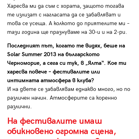
Харесва ми да съм с хората, защото тогава
те излизат с нагласата да се забавляват и
това се усеща. А колкото до приятелите ми –
тази година ще празнуваме на 30-и и на 2-ри.
Последният път, когато те видях, беше на
Solar Summer 2013 на българското
Черноморие, а сега си тук, в „Ялта“. Кое ти
харесва повече – фестивалите или
интимната атмосфера в клуба?
И на двете се забавлявам еднакво много, но по
различен начин. Атмосферите са коренно
различни.
На фестивалите имаш
обикновено огромна сцена,