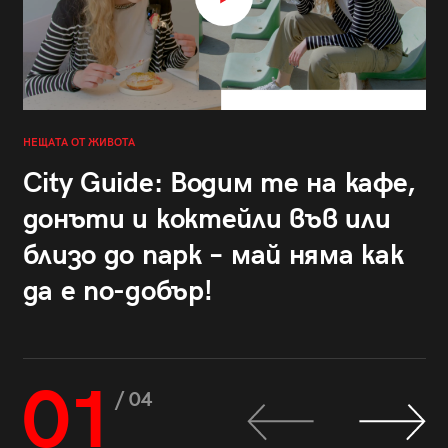
НЕЩАТА ОТ ЖИВОТА
City Guide: Водим те на кафе,
донъти и коктейли във или
близо до парк – май няма как
да е по-добър!
01
/ 04