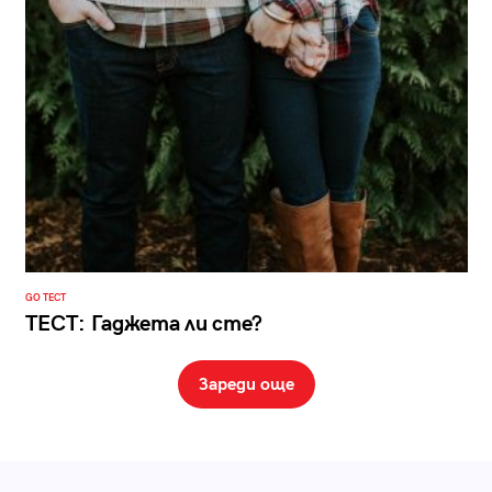
GO ТЕСТ
ТЕСТ: Гаджета ли сте?
Зареди още