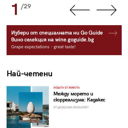
1
/29
Избери от специалната ни Go Guide
вино селекция на wine.goguide.bg
Grape expectations - great taste!
Най-четени
НЕЩАТА ОТ ЖИВОТА
Между морето и
сюрреализма: Кадакес
ОТ ДЕСИСЛАВА МАКЪЛРЕЙТ