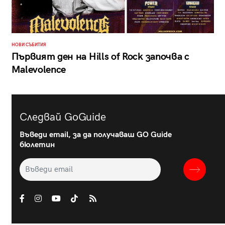
НОВИ СЪБИТИЯ
Първият ден на Hills of Rock започва с
Malevolence
Следвай GoGuide
Въведи email, за да получаваш GO Guide
бюлетин