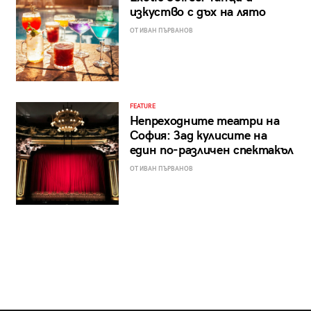
изкуство с дъх на лято
ОТ ИВАН ПЪРВАНОВ
FEATURE
Непреходните театри на
София: Зад кулисите на
един по-различен спектакъл
ОТ ИВАН ПЪРВАНОВ