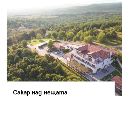
Сакар над нещата