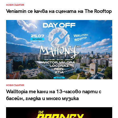
НОВИ СЪБИТИЯ
Veniamin се качва на сцената на The Rooftop
НОВИ СЪБИТИЯ
Walltopia те кани на 13-часово парти с
басейн, гледка и много музика