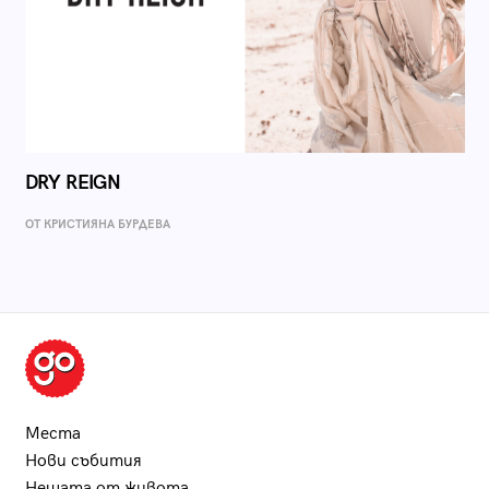
DRY REIGN
ОТ КРИСТИЯНА БУРДЕВА
Места
Нови събития
Нещата от живота