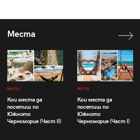
Места
МЕСТА
МЕСТА
Кои места да
Кои места да
посетиш по
посетиш по
Южното
Южното
Черноморие (Част II)
Черноморие (Част I)