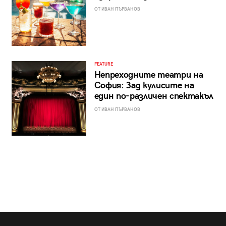
ОТ ИВАН ПЪРВАНОВ
FEATURE
Непреходните театри на
София: Зад кулисите на
един по-различен спектакъл
ОТ ИВАН ПЪРВАНОВ