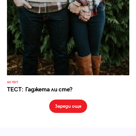
GO ТЕСТ
ТЕСТ: Гаджета ли сте?
Зареди още