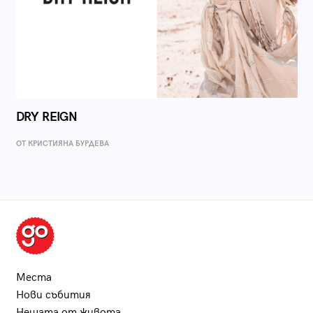
DRY REIGN
ОТ КРИСТИЯНА БУРДЕВА
Места
Нови събития
Нещата от живота