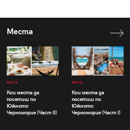
Места
МЕСТА
МЕСТА
Кои места да
Кои места да
посетиш по
посетиш по
Южното
Южното
Черноморие (Част II)
Черноморие (Част I)