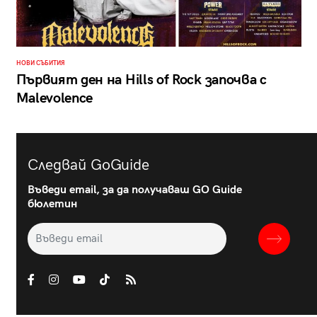
НОВИ СЪБИТИЯ
Първият ден на Hills of Rock започва с
Malevolence
Следвай GoGuide
Въведи email, за да получаваш GO Guide
бюлетин