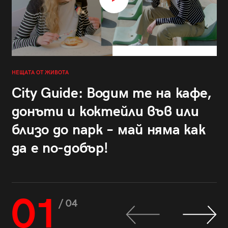
НЕЩАТА ОТ ЖИВОТА
City Guide: Водим те на кафе,
донъти и коктейли във или
близо до парк – май няма как
да е по-добър!
01
/ 04