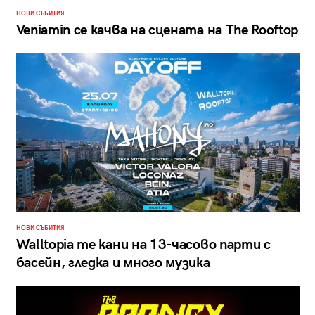
НОВИ СЪБИТИЯ
Veniamin се качва на сцената на The Rooftop
НОВИ СЪБИТИЯ
Walltopia те кани на 13-часово парти с
басейн, гледка и много музика