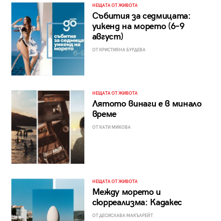
НЕЩАТА ОТ ЖИВОТА
Събития за седмицата:
уикенд на морето (6–9
август)
ОТ КРИСТИЯНА БУРДЕВА
НЕЩАТА ОТ ЖИВОТА
Лятото винаги е в минало
време
ОТ КАТИ МИКОВА
НЕЩАТА ОТ ЖИВОТА
Между морето и
сюрреализма: Кадакес
ОТ ДЕСИСЛАВА МАКЪЛРЕЙТ