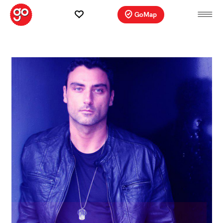
GoMap