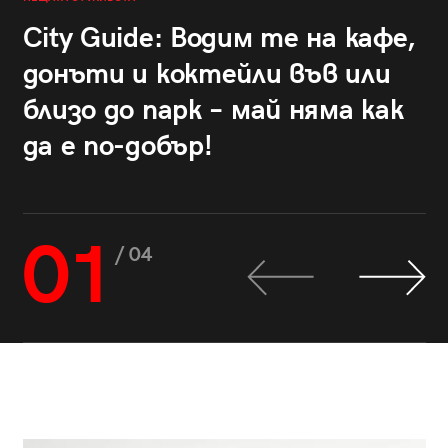
City Guide: Водим те на кафе,
донъти и коктейли във или
близо до парк – май няма как
да е по-добър!
01
/ 04