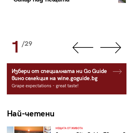
1
/29
Избери от специалната ни Go Guide
вино селекция на wine.goguide.bg
Grape expectations - great taste!
Най-четени
НЕЩАТА ОТ ЖИВОТА