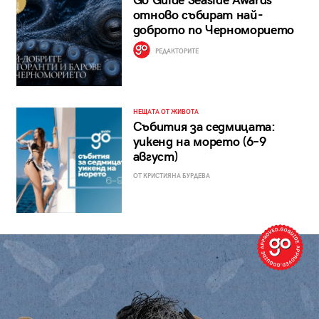
Go Guide Seaside Awards
отново събират най-
доброто по Черноморието
РЕДАКТОРИТЕ
НЕЩАТА ОТ ЖИВОТА
Събития за седмицата:
уикенд на морето (6–9
август)
ОТ КРИСТИЯНА БУРДЕВА