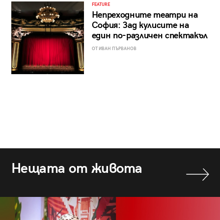
FEATURE
Непреходните театри на
София: Зад кулисите на
един по-различен спектакъл
ОТ ИВАН ПЪРВАНОВ
Нещата от живота