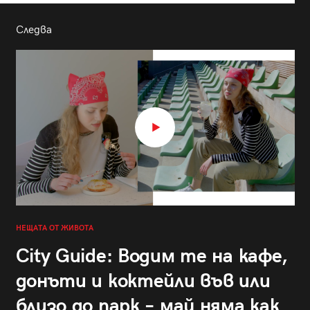
Следва
НЕЩАТА ОТ ЖИВОТА
City Guide: Водим те на кафе,
донъти и коктейли във или
близо до парк – май няма как