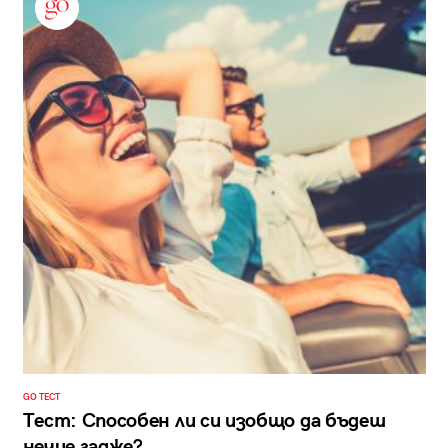
GO ТЕСТ
Тест: Способен ли си изобщо да бъдеш
нечие гадже?