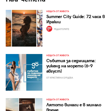
НЕЩАТА ОТ ЖИВОТА
Summer City Guide: 72 часа в
Иракли
РЕДАКТОРИТЕ
НЕЩАТА ОТ ЖИВОТА
Събития за седмицата:
уикенд на морето (6–9
август)
ОТ КРИСТИЯНА БУРДЕВА
НЕЩАТА ОТ ЖИВОТА
Лятото винаги е в минало
време