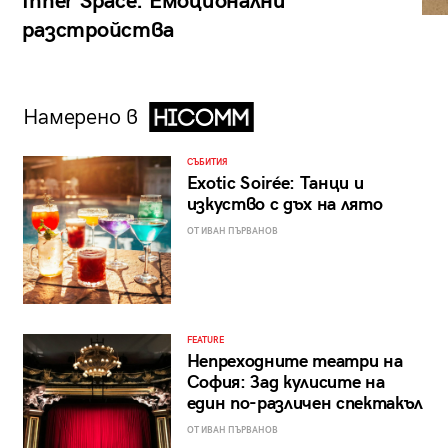
Inner Space: Емоционални
разстройства
Намерено в
СЪБИТИЯ
Exotic Soirée: Танци и
изкуство с дъх на лято
ОТ ИВАН ПЪРВАНОВ
FEATURE
Непреходните театри на
София: Зад кулисите на
един по-различен спектакъл
ОТ ИВАН ПЪРВАНОВ