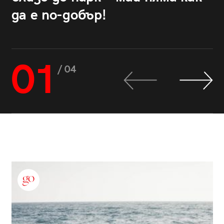
да е по-добър!
01
/ 04