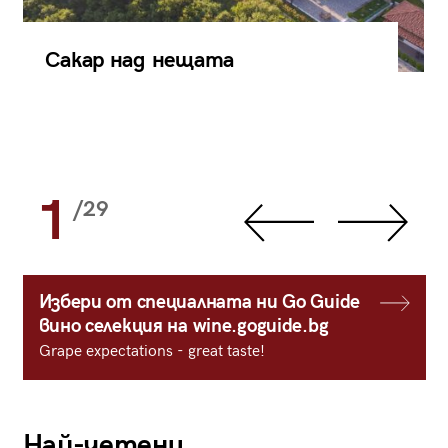
Сакар над нещата
1
/29
Избери от специалната ни Go Guide
вино селекция на wine.goguide.bg
Grape expectations - great taste!
Най-четени