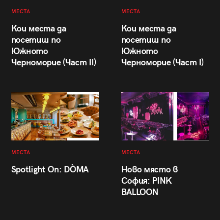
МЕСТА
МЕСТА
Кои места да
Кои места да
посетиш по
посетиш по
Южното
Южното
Черноморие (Част II)
Черноморие (Част I)
МЕСТА
МЕСТА
Spotlight On: DÒMA
Ново място в
София: PINK
BALLOON