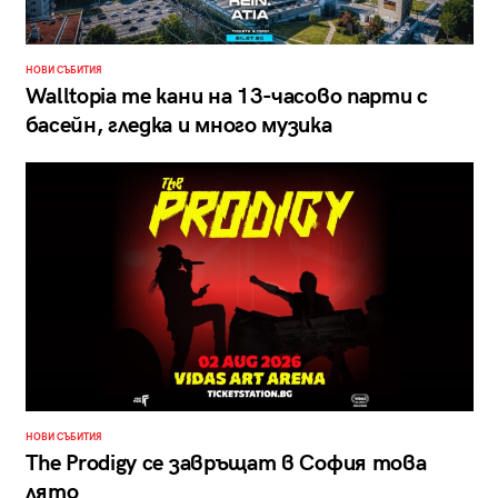
НОВИ СЪБИТИЯ
Walltopia те кани на 13-часово парти с
басейн, гледка и много музика
НОВИ СЪБИТИЯ
The Prodigy се завръщат в София това
лято