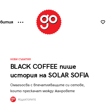
ъбития
НОВИ СЪБИТИЯ
BLACK COFFEE пише
история на SOLAR SOFIA
Омагьосва с впечатляващите си сетове,
които прескачат между жанровете
РЕДАКТОРИТЕ