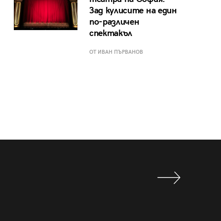
Зад кулисите на един
по-различен
спектакъл
ОТ ИВАН ПЪРВАНОВ