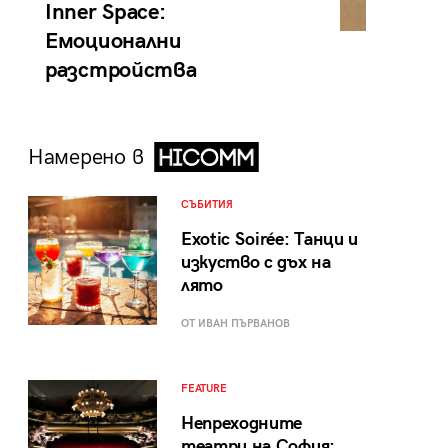
Inner Space:
Емоционални
разстройства
Намерено в
СЪБИТИЯ
Exotic Soirée: Танци и
изкуство с дъх на
лято
ОТ ИВАН ПЪРВАНОВ
FEATURE
Непреходните
театри на София: