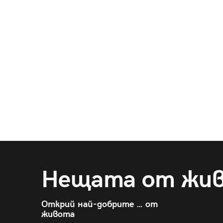
Нещата от жи
Открий най-добрите … от
живота