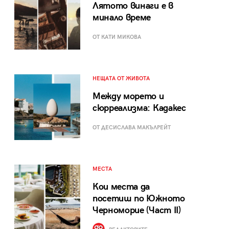
Лятото винаги е в
минало време
ОТ КАТИ МИКОВА
НЕЩАТА ОТ ЖИВОТА
Между морето и
сюрреализма: Кадакес
ОТ ДЕСИСЛАВА МАКЪЛРЕЙТ
МЕСТА
Кои места да
посетиш по Южното
Черноморие (Част II)