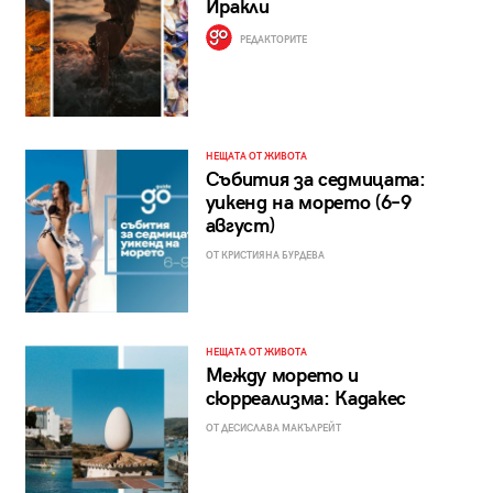
Иракли
РЕДАКТОРИТЕ
НЕЩАТА ОТ ЖИВОТА
Събития за седмицата:
уикенд на морето (6–9
август)
ОТ КРИСТИЯНА БУРДЕВА
НЕЩАТА ОТ ЖИВОТА
Между морето и
сюрреализма: Кадакес
ОТ ДЕСИСЛАВА МАКЪЛРЕЙТ