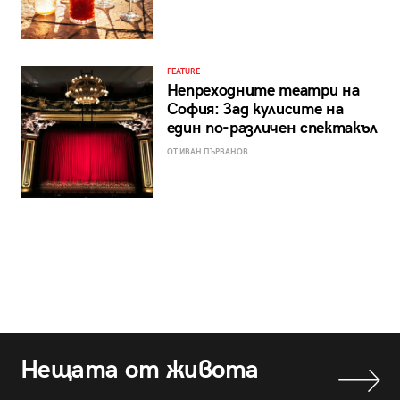
FEATURE
Непреходните театри на
София: Зад кулисите на
един по-различен спектакъл
ОТ ИВАН ПЪРВАНОВ
Нещата от живота