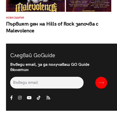
НОВИ СЪБИТИЯ
Първият ден на Hills of Rock започва с
Malevolence
Следвай GoGuide
Въведи email, за да получаваш GO Guide
бюлетин