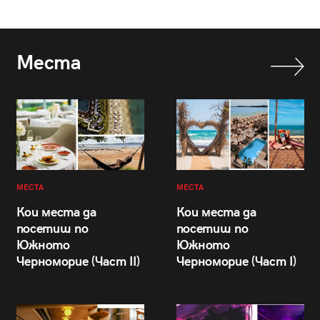
Места
МЕСТА
МЕСТА
Кои места да
Кои места да
посетиш по
посетиш по
Южното
Южното
Черноморие (Част II)
Черноморие (Част I)