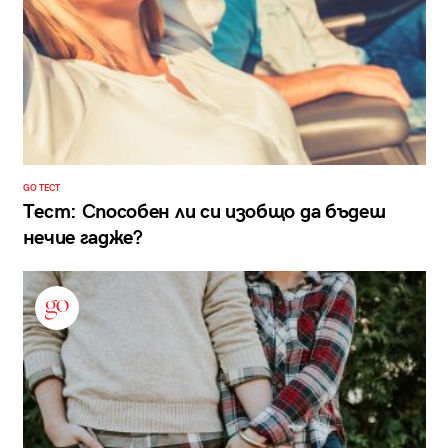
GO ТЕСТ
Тест: Способен ли си изобщо да бъдеш
нечие гадже?