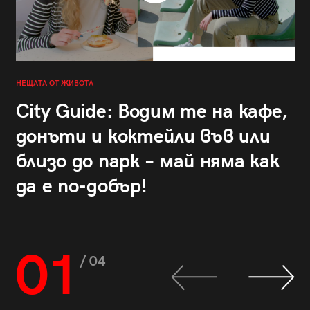
НЕЩАТА ОТ ЖИВОТА
City Guide: Водим те на кафе,
донъти и коктейли във или
близо до парк – май няма как
да е по-добър!
01
/ 04