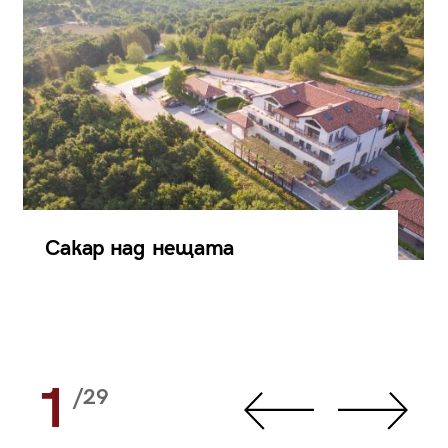
Сакар над нещата
1
/29