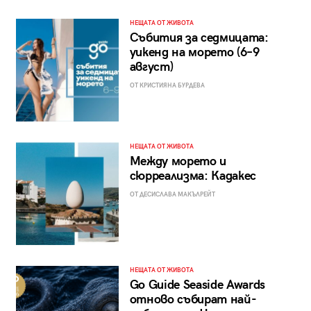
НЕЩАТА ОТ ЖИВОТА
Събития за седмицата:
уикенд на морето (6–9
август)
ОТ КРИСТИЯНА БУРДЕВА
НЕЩАТА ОТ ЖИВОТА
Между морето и
сюрреализма: Кадакес
ОТ ДЕСИСЛАВА МАКЪЛРЕЙТ
НЕЩАТА ОТ ЖИВОТА
Go Guide Seaside Awards
отново събират най-