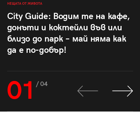
НЕЩАТА ОТ ЖИВОТА
City Guide: Водим те на кафе,
донъти и коктейли във или
близо до парк – май няма как
да е по-добър!
01
/ 04