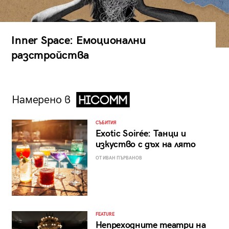
Inner Space: Емоционални
разстройства
Намерено в
СЪБИТИЯ
Exotic Soirée: Танци и
изкуство с дъх на лято
ОТ ИВАН ПЪРВАНОВ
FEATURE
Непреходните театри на