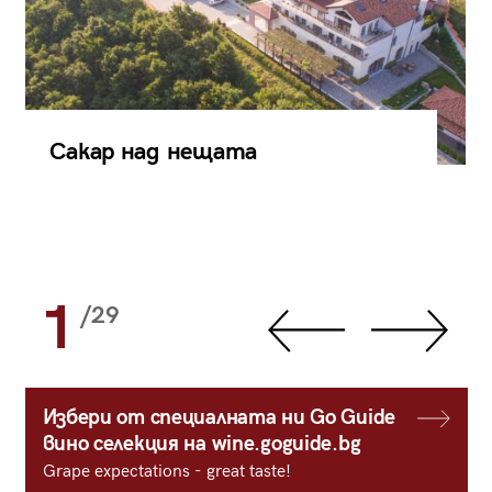
Сакар над нещата
1
/29
Избери от специалната ни Go Guide
вино селекция на wine.goguide.bg
Grape expectations - great taste!