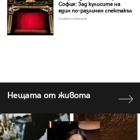
София: Зад кулисите на
един по-различен спектакъл
ОТ ИВАН ПЪРВАНОВ
Нещата от живота