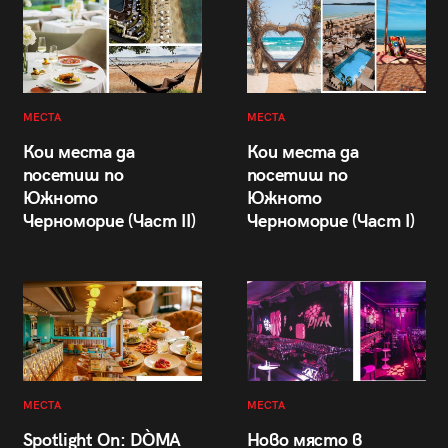
МЕСТА
МЕСТА
Кои места да
Кои места да
посетиш по
посетиш по
Южното
Южното
Черноморие (Част II)
Черноморие (Част I)
МЕСТА
МЕСТА
Spotlight On: DÒMA
Ново място в