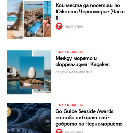
Кои места да посетиш по
Южното Черноморие (Част
I)
РЕДАКТОРИТЕ
НЕЩАТА ОТ ЖИВОТА
Между морето и
сюрреализма: Кадакес
ОТ ДЕСИСЛАВА МАКЪЛРЕЙТ
НЕЩАТА ОТ ЖИВОТА
Go Guide Seaside Awards
отново събират най-
доброто по Черноморието
РЕДАКТОРИТЕ