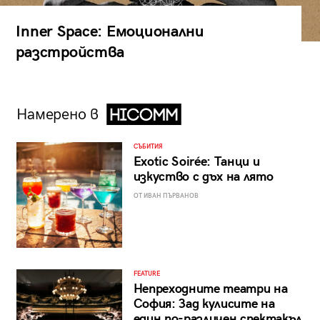
Inner Space: Емоционални
разстройства
Намерено в
СЪБИТИЯ
Exotic Soirée: Танци и
изкуство с дъх на лято
ОТ ИВАН ПЪРВАНОВ
FEATURE
Непреходните театри на
София: Зад кулисите на
един по-различен спектакъл