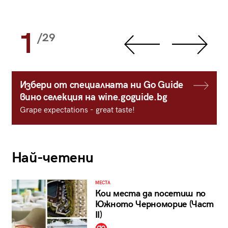
1
/29
Избери от специалната ни Go Guide
вино селекция на wine.goguide.bg
Grape expectations - great taste!
Най-четени
МЕСТА
Кои места да посетиш по
Южното Черноморие (Част
II)