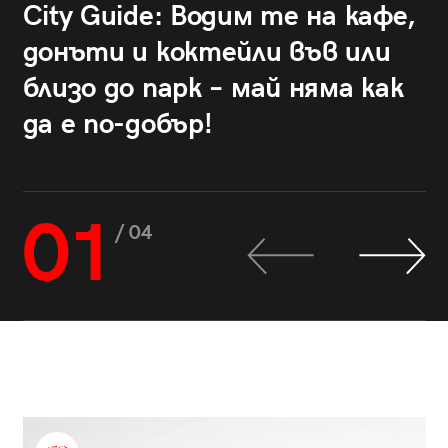
City Guide: Водим те на кафе,
донъти и коктейли във или
близо до парк – май няма как
да е по-добър!
01
/ 04