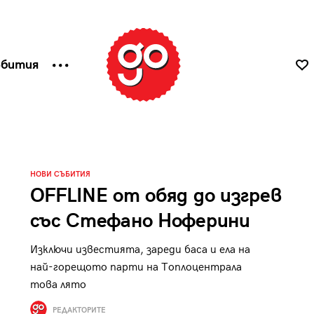
ъбития
НОВИ СЪБИТИЯ
OFFLINE от обяд до изгрев
със Стефано Ноферини
Изключи известията, зареди баса и ела на
най-горещото парти на Топлоцентрала
това лято
РЕДАКТОРИТЕ