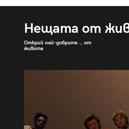
Нещата от жи
Открий най-добрите … от
живота