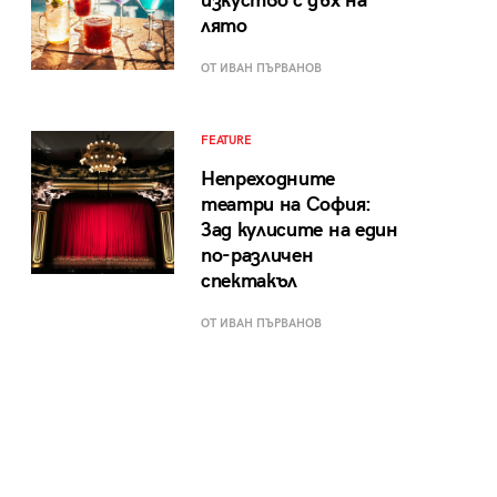
изкуство с дъх на
лято
ОТ ИВАН ПЪРВАНОВ
FEATURE
Непреходните
театри на София:
Зад кулисите на един
по-различен
спектакъл
ОТ ИВАН ПЪРВАНОВ