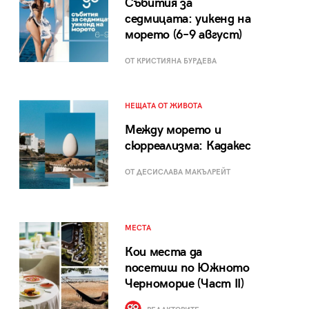
Събития за
седмицата: уикенд на
морето (6–9 август)
ОТ КРИСТИЯНА БУРДЕВА
НЕЩАТА ОТ ЖИВОТА
Между морето и
сюрреализма: Кадакес
ОТ ДЕСИСЛАВА МАКЪЛРЕЙТ
МЕСТА
Кои места да
посетиш по Южното
Черноморие (Част II)