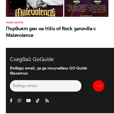
НОВИ СЪБИТИЯ
Първият ден на Hills of Rock започва с
Malevolence
Следвай GoGuide
Въведи email, за да получаваш GO Guide
бюлетин