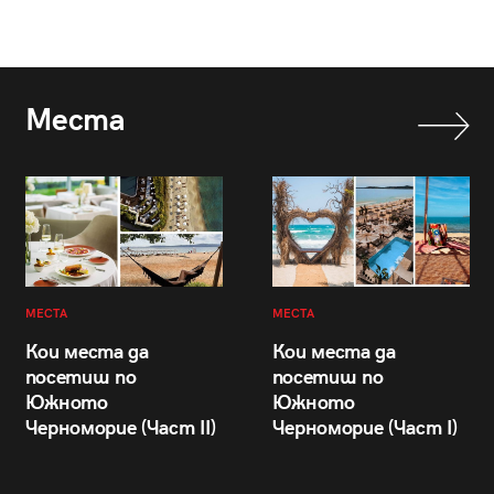
Места
МЕСТА
МЕСТА
Кои места да
Кои места да
посетиш по
посетиш по
Южното
Южното
Черноморие (Част II)
Черноморие (Част I)