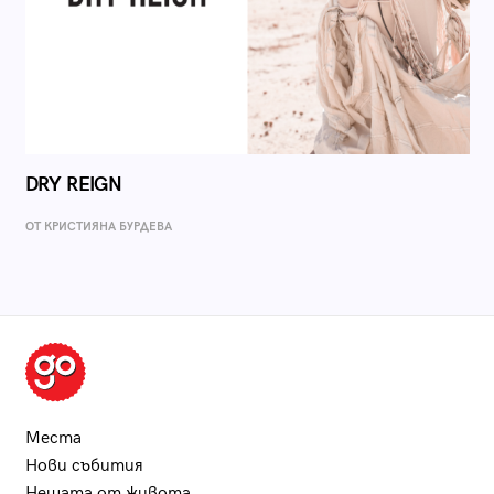
DRY REIGN
ОТ КРИСТИЯНА БУРДЕВА
Места
Нови събития
Нещата от живота