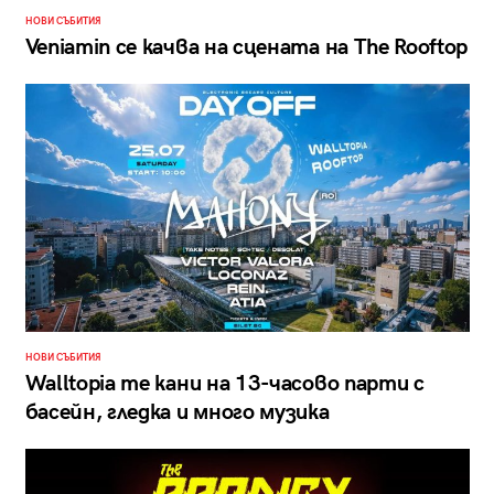
НОВИ СЪБИТИЯ
Veniamin се качва на сцената на The Rooftop
НОВИ СЪБИТИЯ
Walltopia те кани на 13-часово парти с
басейн, гледка и много музика