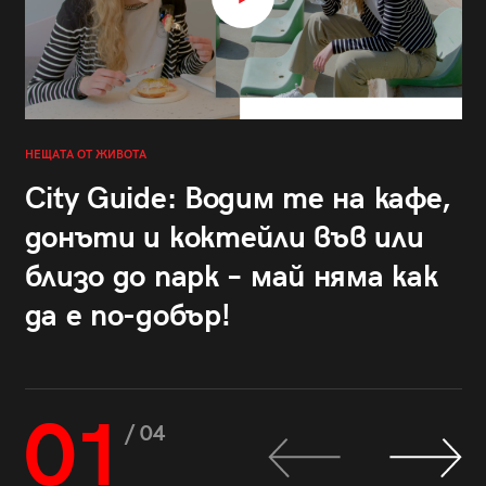
НЕЩАТА ОТ ЖИВОТА
City Guide: Водим те на кафе,
донъти и коктейли във или
близо до парк – май няма как
да е по-добър!
01
/ 04