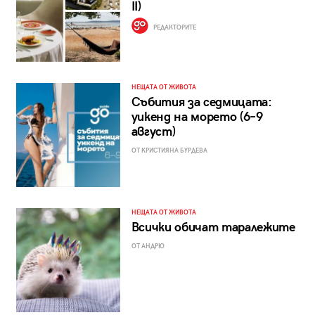
II)
РЕДАКТОРИТЕ
НЕЩАТА ОТ ЖИВОТА
Събития за седмицата:
уикенд на морето (6–9
август)
ОТ КРИСТИЯНА БУРДЕВА
НЕЩАТА ОТ ЖИВОТА
Всички обичат таралежите
ОТ АНДРЮ