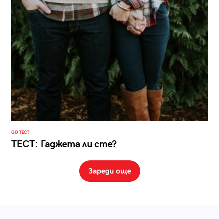
GO ТЕСТ
ТЕСТ: Гаджета ли сте?
Зареди още