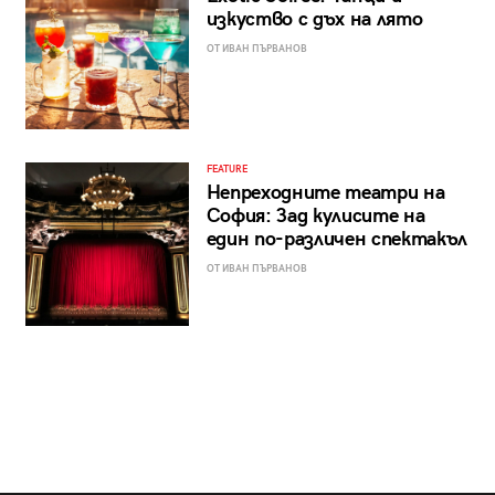
изкуство с дъх на лято
ОТ ИВАН ПЪРВАНОВ
FEATURE
Непреходните театри на
София: Зад кулисите на
един по-различен спектакъл
ОТ ИВАН ПЪРВАНОВ