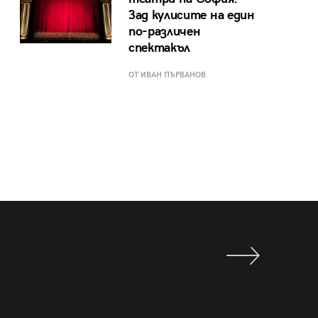
Зад кулисите на един
по-различен
спектакъл
ОТ ИВАН ПЪРВАНОВ