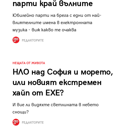
парти край вълните
Юбилейно парти на брега с едни от най-
влиятелните имена в електронната
музика - виж какво те очаква
РЕДАКТОРИТЕ
НЕЩАТА ОТ ЖИВОТА
НЛО над София и морето,
или новият екстремен
хайп от EXE?
И вие ли видяхте светлината в небето
снощи?
РЕДАКТОРИТЕ