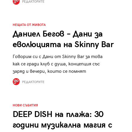
РЕДАКТОРИТЕ
к
Tender is the Wine – Какво
чаша
се пие на Лазурния бряг
НЕЩАТА ОТ ЖИВОТА
Даниел Бегов – Дани за
еволюцията на Skinny Bar
29
Говорим си с Дани от Skinny Bar за това
/29
как се гради клуб с душа, концепция със
заряд и вечери, които се помнят
РЕДАКТОРИТЕ
НОВИ СЪБИТИЯ
DEEP DISH на плажа: 30
години музикална магия с