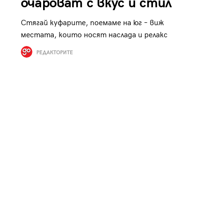
очароват с вкус и стил
Стягай куфарите, поемаме на юг – виж
местата, които носят наслада и релакс
РЕДАКТОРИТЕ