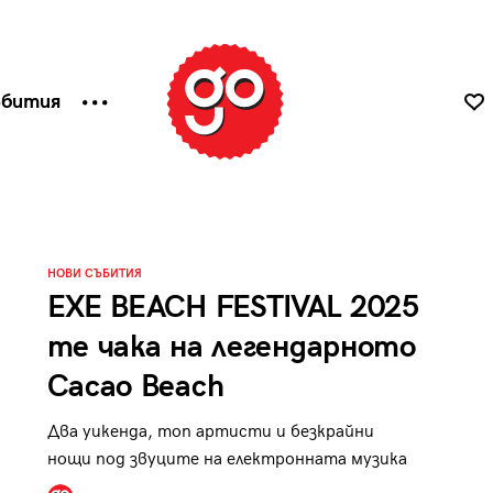
ъбития
НОВИ СЪБИТИЯ
EXE BEACH FESTIVAL 2025
те чака на легендарното
Cacao Beach
Два уикенда, топ артисти и безкрайни
нощи под звуците на електронната музика