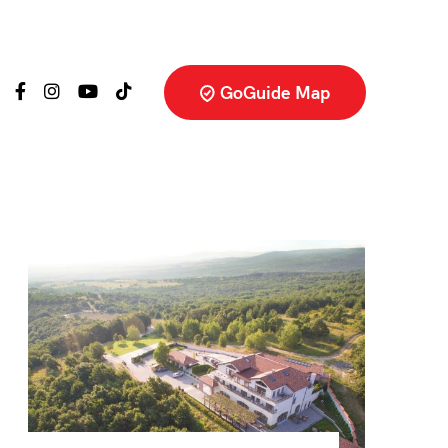
GoGuide Map