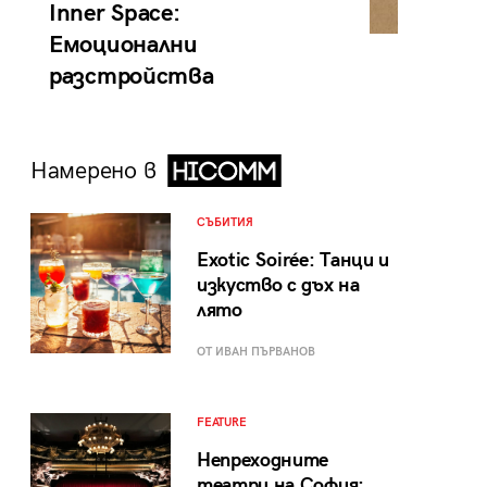
Inner Space:
Емоционални
разстройства
Намерено в
СЪБИТИЯ
Exotic Soirée: Танци и
изкуство с дъх на
лято
ОТ ИВАН ПЪРВАНОВ
FEATURE
Непреходните
театри на София: