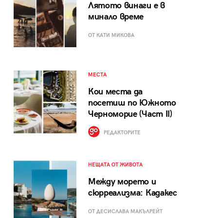
Лятото винаги е в
минало време
ОТ КАТИ МИКОВА
МЕСТА
Кои места да
посетиш по Южното
Черноморие (Част II)
РЕДАКТОРИТЕ
НЕЩАТА ОТ ЖИВОТА
Между морето и
сюрреализма: Кадакес
ОТ ДЕСИСЛАВА МАКЪЛРЕЙТ