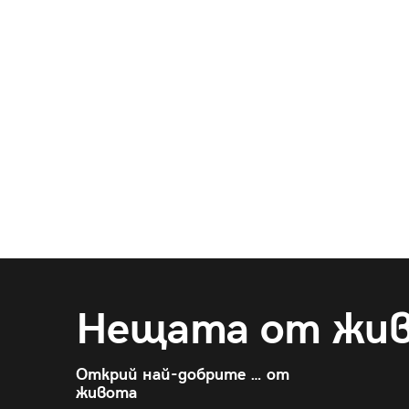
Нещата от жи
Открий най-добрите … от
живота