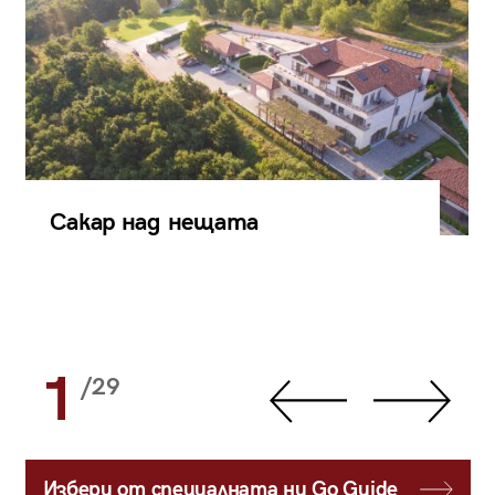
Сакар над нещата
1
/29
Избери от специалната ни Go Guide