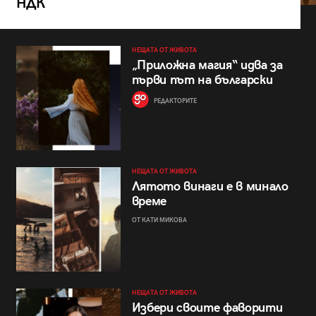
НДК
НЕЩАТА ОТ ЖИВОТА
„Приложна магия“ идва за
първи път на български
РЕДАКТОРИТЕ
НЕЩАТА ОТ ЖИВОТА
Лятото винаги е в минало
време
ОТ КАТИ МИКОВА
НЕЩАТА ОТ ЖИВОТА
Избери своите фаворити