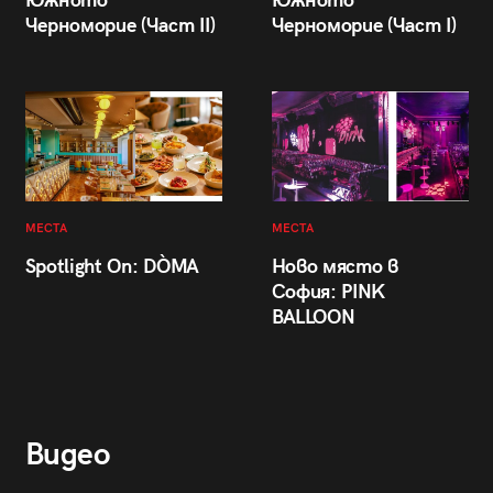
Южното
Южното
Черноморие (Част II)
Черноморие (Част I)
МЕСТА
МЕСТА
Spotlight On: DÒMA
Ново място в
София: PINK
BALLOON
Видео