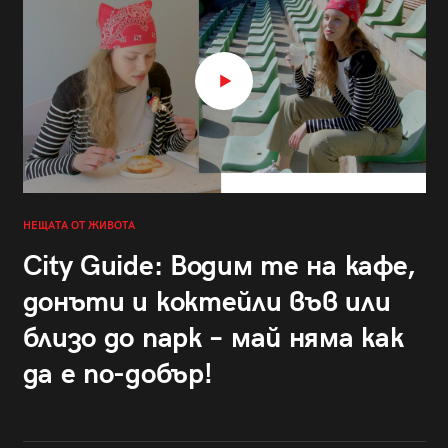
НЕЩАТА ОТ ЖИВОТА
City Guide: Водим те на кафе,
донъти и коктейли във или
близо до парк – май няма как
да е по-добър!