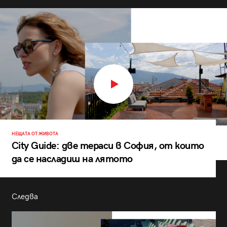
НЕЩАТА ОТ ЖИВОТА
City Guide: две тераси в София, от които
да се насладиш на лятото
Следва