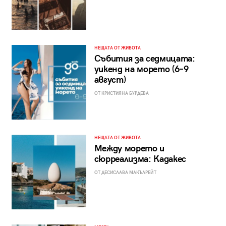
НЕЩАТА ОТ ЖИВОТА
Събития за седмицата:
уикенд на морето (6–9
август)
ОТ КРИСТИЯНА БУРДЕВА
НЕЩАТА ОТ ЖИВОТА
Между морето и
сюрреализма: Кадакес
ОТ ДЕСИСЛАВА МАКЪЛРЕЙТ