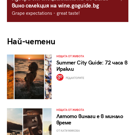
вино селекция на wine.goguide.bg
Grape expectations - great taste!
Най-четени
НЕЩАТА ОТ ЖИВОТА
Summer City Guide: 72 часа в
Иракли
РЕДАКТОРИТЕ
НЕЩАТА ОТ ЖИВОТА
Лятото винаги е в минало
време
ОТ КАТИ МИКОВА