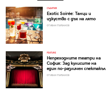
СЪБИТИЯ
Exotic Soirée: Танци и
изкуство с дъх на лято
ОТ ИВАН ПЪРВАНОВ
FEATURE
Непреходните театри на
София: Зад кулисите на
един по-различен спектакъл
ОТ ИВАН ПЪРВАНОВ