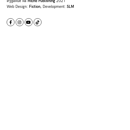
Издание на
HiEnd Publishing
2021
Web Design:
Fiction
, Development:
SLM