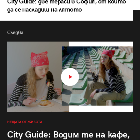
City Guide: две тераси в София, от които
да се насладиш на лятото
Следва
НЕЩАТА ОТ ЖИВОТА
City Guide: Водим те на кафе,