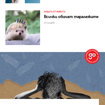
НЕЩАТА ОТ ЖИВОТА
Всички обичат таралежите
ОТ АНДРЮ