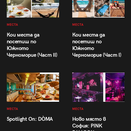
МЕСТА
МЕСТА
Кои места да
Кои места да
посетиш по
посетиш по
Южното
Южното
Черноморие (Част II)
Черноморие (Част I)
МЕСТА
МЕСТА
Spotlight On: DÒMA
Ново място в
София: PINK