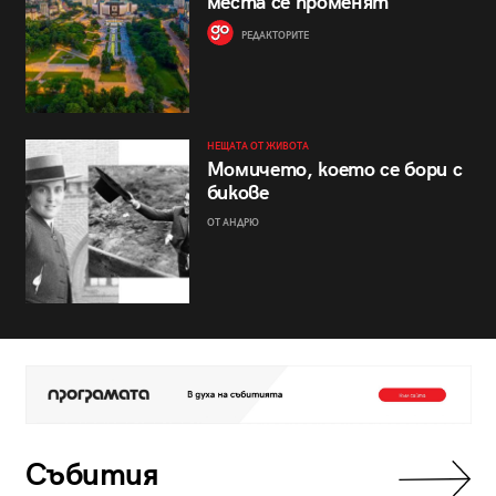
места се променят
РЕДАКТОРИТЕ
НЕЩАТА ОТ ЖИВОТА
Момичето, което се бори с
бикове
ОТ АНДРЮ
Събития