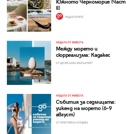
Южното Черноморие (Част
II)
РЕДАКТОРИТЕ
НЕЩАТА ОТ ЖИВОТА
Между морето и
сюрреализма: Кадакес
ОТ ДЕСИСЛАВА МАКЪЛРЕЙТ
НЕЩАТА ОТ ЖИВОТА
Събития за седмицата:
уикенд на морето (6–9
август)
ОТ КРИСТИЯНА БУРДЕВА