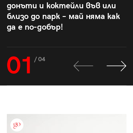
донъти и коктейли във или
близо до парк – май няма как
да е по-добър!
01
/ 04