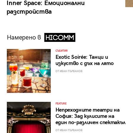
Inner Space: Емоционални
разстройства
Намерено в
СЪБИТИЯ
Exotic Soirée: Танци и
изкуство с дъх на лято
ОТ ИВАН ПЪРВАНОВ
FEATURE
Непреходните театри на
София: Зад кулисите на
един по-различен спектакъл
ОТ ИВАН ПЪРВАНОВ