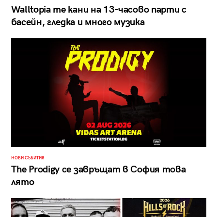
Walltopia те кани на 13-часово парти с
басейн, гледка и много музика
НОВИ СЪБИТИЯ
The Prodigy се завръщат в София това
лято