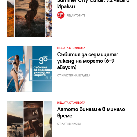
Summer City Guide: 72 часа в
Иракли
РЕДАКТОРИТЕ
НЕЩАТА ОТ ЖИВОТА
Събития за седмицата:
уикенд на морето (6–9
август)
ОТ КРИСТИЯНА БУРДЕВА
НЕЩАТА ОТ ЖИВОТА
Лятото винаги е в минало
време
ОТ КАТИ МИКОВА