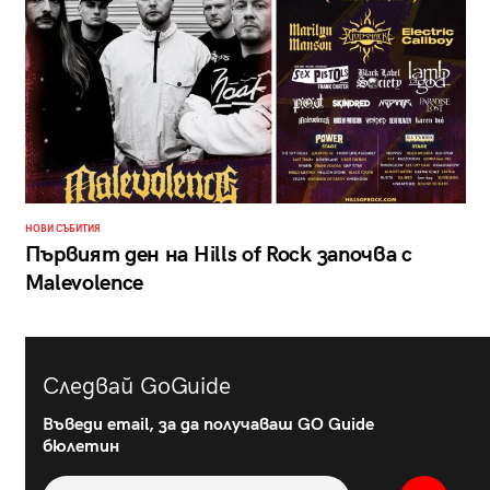
НОВИ СЪБИТИЯ
Първият ден на Hills of Rock започва с
Malevolence
Следвай GoGuide
Въведи email, за да получаваш GO Guide
бюлетин