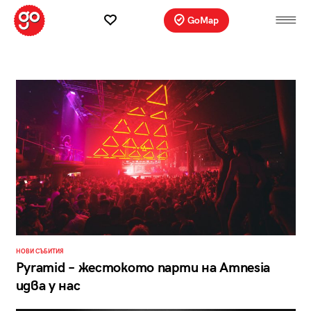
GoMap
НОВИ СЪБИТИЯ
Pyramid – жестокото парти на Amnesia
идва у нас