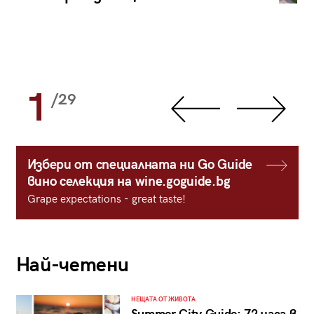
1
/29
Избери от специалната ни Go Guide
вино селекция на wine.goguide.bg
Grape expectations - great taste!
Най-четени
НЕЩАТА ОТ ЖИВОТА