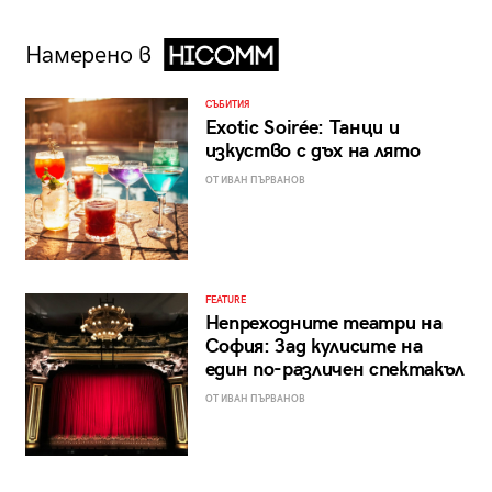
Намерено в
СЪБИТИЯ
Exotic Soirée: Танци и
изкуство с дъх на лято
ОТ ИВАН ПЪРВАНОВ
FEATURE
Непреходните театри на
София: Зад кулисите на
един по-различен спектакъл
ОТ ИВАН ПЪРВАНОВ