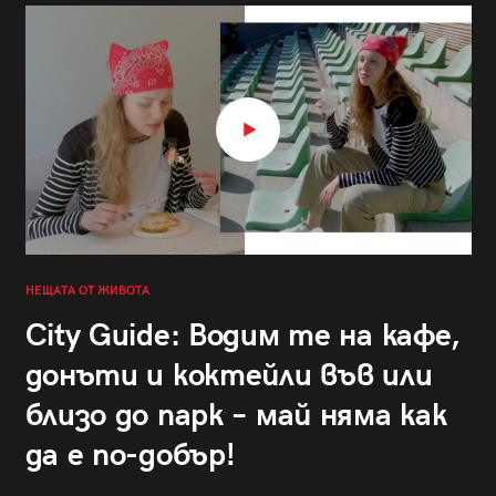
НЕЩАТА ОТ ЖИВОТА
City Guide: Водим те на кафе,
донъти и коктейли във или
близо до парк – май няма как
да е по-добър!