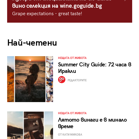
вино селекция на wine.goguide.bg
Grape expectations - great taste!
Най-четени
НЕЩАТА ОТ ЖИВОТА
Summer City Guide: 72 часа в
Иракли
РЕДАКТОРИТЕ
НЕЩАТА ОТ ЖИВОТА
Лятото винаги е в минало
време
ОТ КАТИ МИКОВА