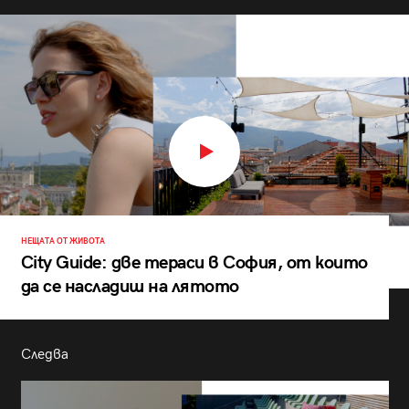
НЕЩАТА ОТ ЖИВОТА
City Guide: две тераси в София, от които
да се насладиш на лятото
Следва