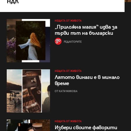
НДК
НЕЩАТА ОТ ЖИВОТА
„Приложна магия“ идва за
първи път на български
РЕДАКТОРИТЕ
НЕЩАТА ОТ ЖИВОТА
Лятото винаги е в минало
време
ОТ КАТИ МИКОВА
НЕЩАТА ОТ ЖИВОТА
Избери своите фаворити