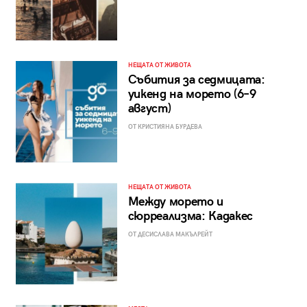
НЕЩАТА ОТ ЖИВОТА
Събития за седмицата:
уикенд на морето (6–9
август)
ОТ КРИСТИЯНА БУРДЕВА
НЕЩАТА ОТ ЖИВОТА
Между морето и
сюрреализма: Кадакес
ОТ ДЕСИСЛАВА МАКЪЛРЕЙТ