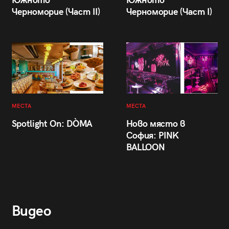
Южното
Южното
Черноморие (Част II)
Черноморие (Част I)
МЕСТА
МЕСТА
Spotlight On: DÒMA
Ново място в
София: PINK
BALLOON
Видео