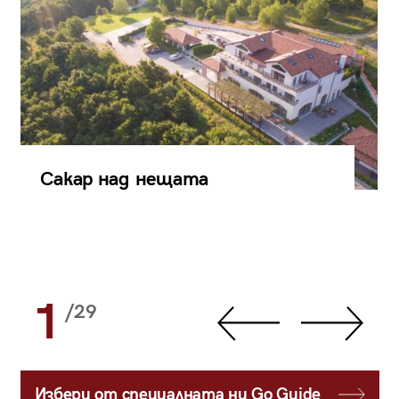
Сакар над нещата
1
/29
Избери от специалната ни Go Guide