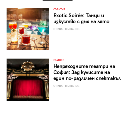
СЪБИТИЯ
Exotic Soirée: Танци и
изкуство с дъх на лято
ОТ ИВАН ПЪРВАНОВ
FEATURE
Непреходните театри на
София: Зад кулисите на
един по-различен спектакъл
ОТ ИВАН ПЪРВАНОВ