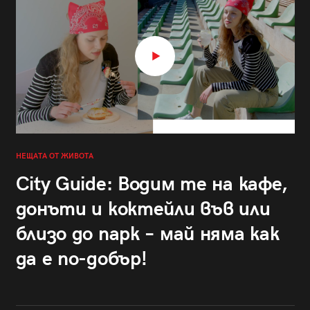
НЕЩАТА ОТ ЖИВОТА
City Guide: Водим те на кафе,
донъти и коктейли във или
близо до парк – май няма как
да е по-добър!