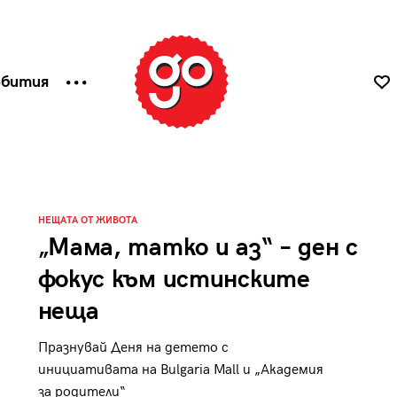
ъбития
НЕЩАТА ОТ ЖИВОТА
„Мама, татко и аз“ – ден с
фокус към истинските
неща
Празнувай Деня на детето с
инициативата на Bulgaria Mall и „Академия
за родители“