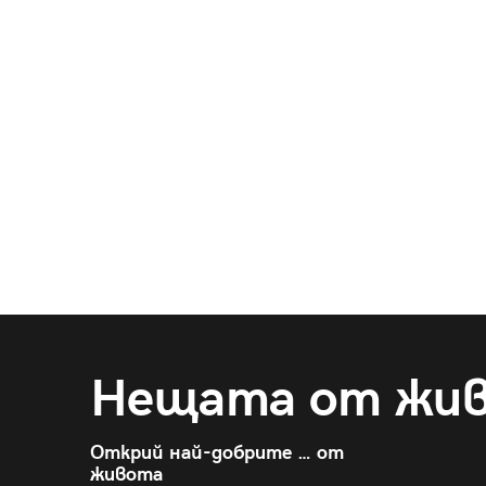
Нещата от жи
Открий най-добрите … от
живота