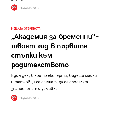
к
Tender is the Wine – Какво
РЕДАКТОРИТЕ
чаша
се пие на Лазурния бряг
НЕЩАТА ОТ ЖИВОТА
„Академия за бременни“–
твоят гид в първите
29
/29
стъпки към
родителството
Един ден, в който експерти, бъдещи майки
и татковци се срещат, за да споделят
знание, опит и усмивки
РЕДАКТОРИТЕ