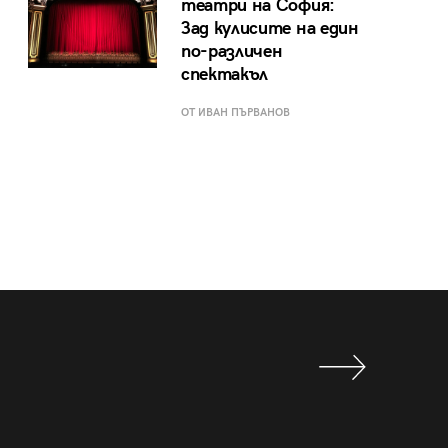
театри на София:
Зад кулисите на един
по-различен
спектакъл
ОТ ИВАН ПЪРВАНОВ