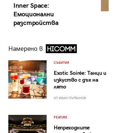
Inner Space:
Емоционални
разстройства
Намерено в
СЪБИТИЯ
Exotic Soirée: Танци и
изкуство с дъх на
лято
ОТ ИВАН ПЪРВАНОВ
FEATURE
Непреходните